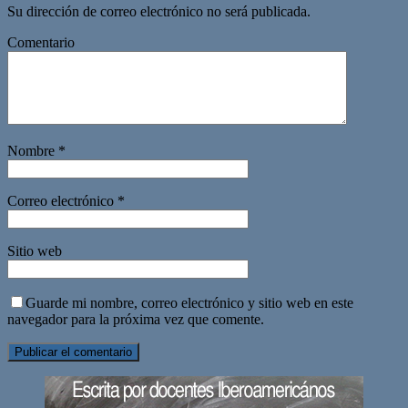
Su dirección de correo electrónico no será publicada.
Comentario
Nombre
*
Correo electrónico
*
Sitio web
Guarde mi nombre, correo electrónico y sitio web en este
navegador para la próxima vez que comente.