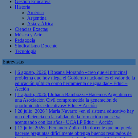
Gestión Educativa
Historia
América
Argentina
Asia y África
Ciencias Exactas
Música y Arte
Pedagogía
Sindicalismo Docente
Tecnología
Entrevistas
[ 6 agosto, 2026 ]
Rosana Morando «creo que el principal
problema que hoy niega el Gobierno nacional es el valor de la
educación pública como herramienta de igualdad»
Educ +
Acción
[ 1 agosto, 2026 ]
Juliana Bambozzi «Hacemos Argentina es
una Asociación Civil comprometida la generación de
oportunidades educativas»
Educ + Acción
[ 28 julio, 2026 ]
María Navarro «en el sistema educativo hay
una deficiencia en la calidad de la formación que se va
acentuando con los años» UCALP
Educ + Acción
[ 12 julio, 2026 ]
Fernando Zullo «Un docente que no pueda
hacerse preguntas difícilmente obtenga buenos resultados de