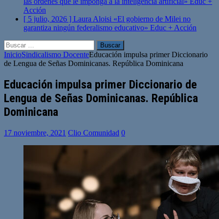
las órdenes que le imponga a la inteligencia artificial»
Educ +
Acción
[ 5 julio, 2026 ]
Laura Aloisi «El gobierno de Milei no
garantiza ningún federalismo educativo»
Educ + Acción
Buscar:
Inicio
Sindicalismo Docente
Educación impulsa primer Diccionario
de Lengua de Señas Dominicanas. República Dominicana
Educación impulsa primer Diccionario de
Lengua de Señas Dominicanas. República
Dominicana
17 noviembre, 2021
Clio Comunidad
0