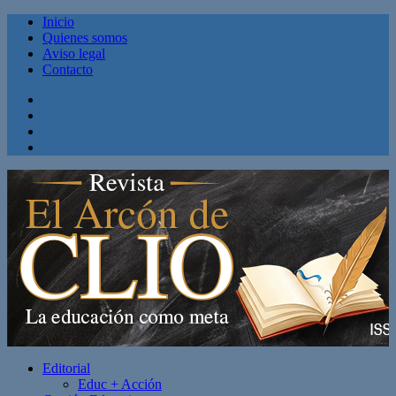
Inicio
Quienes somos
Aviso legal
Contacto
Facebook
Twitter
Linkedin
Youtube
Editorial
Educ + Acción