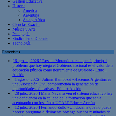
Gestión Educativa
Historia
América
Argentina
Asia y África
Ciencias Exactas
Música y Arte
Pedagogía
Sindicalismo Docente
Tecnología
Entrevistas
[ 6 agosto, 2026 ]
Rosana Morando «creo que el principal
problema que hoy niega el Gobierno nacional es el valor de la
educación pública como herramienta de igualdad»
Educ +
Acción
[ 1 agosto, 2026 ]
Juliana Bambozzi «Hacemos Argentina es
una Asociación Civil comprometida la generación de
oportunidades educativas»
Educ + Acción
[ 28 julio, 2026 ]
María Navarro «en el sistema educativo hay
una deficiencia en la calidad de la formación que se va
acentuando con los años» UCALP
Educ + Acción
[ 12 julio, 2026 ]
Fernando Zullo «Un docente que no pueda
hacerse preguntas difícilmente obtenga buenos resultados de