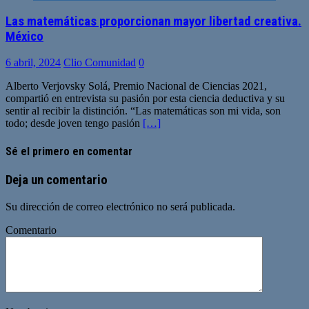
Las matemáticas proporcionan mayor libertad creativa.
México
6 abril, 2024
Clio Comunidad
0
Alberto Verjovsky Solá, Premio Nacional de Ciencias 2021,
compartió en entrevista su pasión por esta ciencia deductiva y su
sentir al recibir la distinción. “Las matemáticas son mi vida, son
todo; desde joven tengo pasión
[…]
Sé el primero en comentar
Deja un comentario
Su dirección de correo electrónico no será publicada.
Comentario