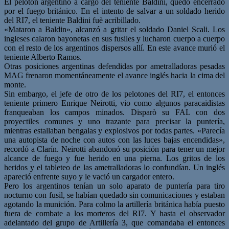
El pelotón argentino a cargo del teniente Baldini, quedó encerrado
por el fuego británico. En el intento de salvar a un soldado herido
del RI7, el teniente Baldini fuè acribillado.
«Mataron a Baldin», alcanzó a gritar el soldado Daniel Scali. Los
ingleses calaron bayonetas en sus fusiles y lucharon cuerpo a cuerpo
con el resto de los argentinos dispersos allí. En este avance murió el
teniente Alberto Ramos.
Otras posiciones argentinas defendidas por ametralladoras pesadas
MAG frenaron momentáneamente el avance inglés hacia la cima del
monte.
Sin embargo, el jefe de otro de los pelotones del RI7, el entonces
teniente primero Enrique Neirotti, vio como algunos paracaidistas
franqueaban los campos minados. Disparò su FAL con dos
proyectiles comunes y uno trazante para precisar la puntería,
mientras estallaban bengalas y explosivos por todas partes. «Parecía
una autopista de noche con autos con las luces bajas encendidas»,
recordó a Clarín. Neirotti abandonó su posición para tener un mejor
alcance de fuego y fue herido en una pierna. Los gritos de los
heridos y el tableteo de las ametralladoras lo confundían. Un inglés
apareció enfrente suyo y le vació un cargador entero.
Pero los argentinos tenían un solo aparato de puntería para tiro
nocturno con fusil, se habían quedado sin comunicaciones y estaban
agotando la munición. Para colmo la artillería británica había puesto
fuera de combate a los morteros del RI7. Y hasta el observador
adelantado del grupo de Artillería 3, que comandaba el entonces