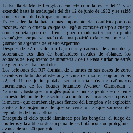
La batalla de Monte Longdon aconteció entre la noche del 11 y se
extendió hasta la madrugada del día 12 de junio de 1982 y se saldó
con la victoria de las tropas británicas.
Es considerada la batalla más importante del conflicto por dos
razones. Por lo cruenta ya que se llegó al combate cuerpo a cuerpo
con bayoneta (poco usual en la guerra moderna) y por su punto
estratégico porque se trataba de una posición clave en torno a la
guarnición argentina de Puerto Argentino.
Después de 72 días de frío bajo cero y carencia de alimentos y
soportando tres días de bombardeos navales de ablande, los
soldados del Regimiento de Infantería 7 de La Plata sufrían de estrés
de guerra y estaban agotados.
Los pelotones del RI7 dormían de a turnos en sus pozos de zorro
cavados en la tundra alrededor y encima del monte Longdon. A las
22, el 11 de junio pintaba ser otro día más de cañonazos
intermitentes de los buques británicos Avenger, Glamorgan y
Yarmouth, hasta que un inglés pisó una mina argentina en la parte
noroeste del monte. Este sector era uno de los llamados «campos de
la muerte» que cerraban algunos flancos del Longdon y la explosión
alertó a los argentinos de que se venía un ataque sorpresa del
regimiento de Paracaidistas 3.
Enseguida el cielo quedó iluminado por las bengalas, el fuego de
morteros y la artillería de campaña de los británicos que protegían el
avance de sus 300 paracaidistas.