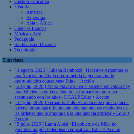
Gestión Educativa
Historia
América
Argentina
Asia y África
Ciencias Exactas
Música y Arte
Pedagogía
Sindicalismo Docente
Tecnología
Entrevistas
[ 1 agosto, 2026 ]
Juliana Bambozzi «Hacemos Argentina es
una Asociación Civil comprometida la generación de
oportunidades educativas»
Educ + Acción
[ 28 julio, 2026 ]
María Navarro «en el sistema educativo hay
una deficiencia en la calidad de la formación que se va
acentuando con los años» UCALP
Educ + Acción
[ 12 julio, 2026 ]
Fernando Zullo «Un docente que no pueda
hacerse preguntas difícilmente obtenga buenos resultados de
las órdenes que le imponga a la inteligencia artificial»
Educ +
Acción
[ 5 julio, 2026 ]
Laura Aloisi «El gobierno de Milei no
garantiza ningún federalismo educativo»
Educ + Acción