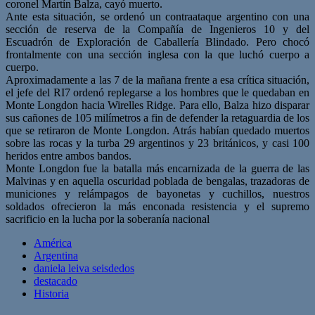
coronel Martín Balza, cayó muerto.
Ante esta situación, se ordenó un contraataque argentino con una
sección de reserva de la Compañía de Ingenieros 10 y del
Escuadrón de Exploración de Caballería Blindado. Pero chocó
frontalmente con una sección inglesa con la que luchó cuerpo a
cuerpo.
Aproximadamente a las 7 de la mañana frente a esa crítica situación,
el jefe del RI7 ordenó replegarse a los hombres que le quedaban en
Monte Longdon hacia Wirelles Ridge. Para ello, Balza hizo disparar
sus cañones de 105 milímetros a fin de defender la retaguardia de los
que se retiraron de Monte Longdon. Atrás habían quedado muertos
sobre las rocas y la turba 29 argentinos y 23 británicos, y casi 100
heridos entre ambos bandos.
Monte Longdon fue la batalla más encarnizada de la guerra de las
Malvinas y en aquella oscuridad poblada de bengalas, trazadoras de
municiones y relámpagos de bayonetas y cuchillos, nuestros
soldados ofrecieron la más enconada resistencia y el supremo
sacrificio en la lucha por la soberanía nacional
América
Argentina
daniela leiva seisdedos
destacado
Historia