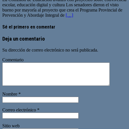
escolar, educación digital y cultura Los senadores dieron el visto
bueno por mayoría al proyecto que crea el Programa Provincial de
Prevención y Abordaje Integral de
[…]
Sé el primero en comentar
Deja un comentario
Su dirección de correo electrónico no será publicada.
Comentario
Nombre
*
Correo electrónico
*
Sitio web