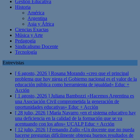
Gestión Educativa
Historia
América
Argentina
Asia y África
Ciencias Exactas
Música y Arte
Pedagogía
Sindicalismo Docente
Tecnología
Entrevistas
[ 6 agosto, 2026 ]
Rosana Morando «creo que el principal
problema que hoy niega el Gobierno nacional es el valor de la
educación pública como herramienta de igualdad»
Educ +
Acción
[ 1 agosto, 2026 ]
Juliana Bambozzi «Hacemos Argentina es
una Asociación Civil comprometida la generación de
oportunidades educativas»
Educ + Acción
[ 28 julio, 2026 ]
María Navarro «en el sistema educativo hay
una deficiencia en la calidad de la formación que se va
acentuando con los años» UCALP
Educ + Acción
[ 12 julio, 2026 ]
Fernando Zullo «Un docente que no pueda
hacerse preguntas difícilmente obtenga buenos resultados de