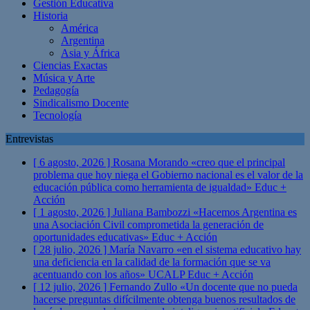
Gestión Educativa
Historia
América
Argentina
Asia y África
Ciencias Exactas
Música y Arte
Pedagogía
Sindicalismo Docente
Tecnología
Entrevistas
[ 6 agosto, 2026 ]
Rosana Morando «creo que el principal
problema que hoy niega el Gobierno nacional es el valor de la
educación pública como herramienta de igualdad»
Educ +
Acción
[ 1 agosto, 2026 ]
Juliana Bambozzi «Hacemos Argentina es
una Asociación Civil comprometida la generación de
oportunidades educativas»
Educ + Acción
[ 28 julio, 2026 ]
María Navarro «en el sistema educativo hay
una deficiencia en la calidad de la formación que se va
acentuando con los años» UCALP
Educ + Acción
[ 12 julio, 2026 ]
Fernando Zullo «Un docente que no pueda
hacerse preguntas difícilmente obtenga buenos resultados de