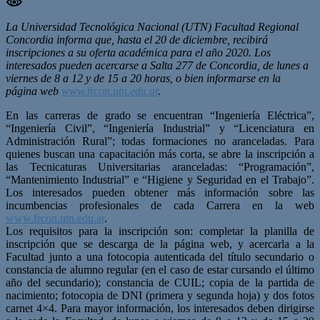
La Universidad Tecnológica Nacional (UTN) Facultad Regional
Concordia informa que, hasta el 20 de diciembre, recibirá
inscripciones a su oferta académica para el año 2020. Los
interesados pueden acercarse a Salta 277 de Concordia, de lunes a
viernes de 8 a 12 y de 15 a 20 horas, o bien informarse en la
página web
www.frcon.utn.edu.ar
.
En las carreras de grado se encuentran “Ingeniería Eléctrica”,
“Ingeniería Civil”, “Ingeniería Industrial” y “Licenciatura en
Administración Rural”; todas formaciones no aranceladas. Para
quienes buscan una capacitación más corta, se abre la inscripción a
las Tecnicaturas Universitarias aranceladas: “Programación”,
“Mantenimiento Industrial” e “Higiene y Seguridad en el Trabajo”.
Los interesados pueden obtener más información sobre las
incumbencias profesionales de cada Carrera en la web
www.frcon.utn.edu.ar
.
Los requisitos para la inscripción son: completar la planilla de
inscripción que se descarga de la página web, y acercarla a la
Facultad junto a una fotocopia autenticada del título secundario o
constancia de alumno regular (en el caso de estar cursando el último
año del secundario); constancia de CUIL; copia de la partida de
nacimiento; fotocopia de DNI (primera y segunda hoja) y dos fotos
carnet 4×4. Para mayor información, los interesados deben dirigirse