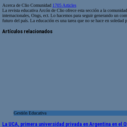
Acerca de Clio Comunidad
1705 Articles
La revista educativa Arcón de Clio ofrece esta sección a la comunidad
internacionales, Ongs, ect. Lo hacemos para seguir generando un com
futuro del país. La educación es una tarea que no se hace en soledad po
Sitio
web
Artículos relacionados
Gestión Educativa
La UCA, primera universidad privada en Argentina en el 