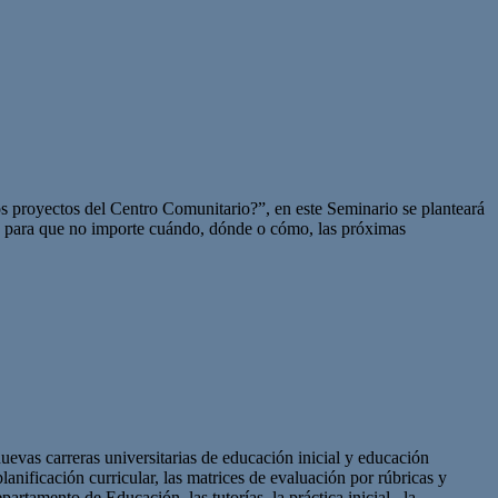
os proyectos del Centro Comunitario?”, en este Seminario se planteará
da” para que no importe cuándo, dónde o cómo, las próximas
evas carreras universitarias de educación inicial y educación
nificación curricular, las matrices de evaluación por rúbricas y
artamento de Educación, las tutorías, la práctica inicial , la