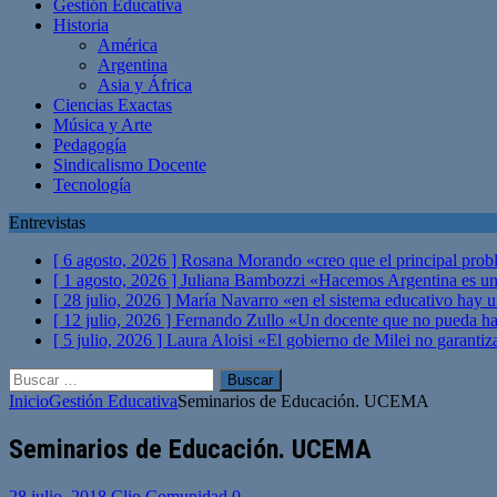
Gestión Educativa
Historia
América
Argentina
Asia y África
Ciencias Exactas
Música y Arte
Pedagogía
Sindicalismo Docente
Tecnología
Entrevistas
[ 6 agosto, 2026 ]
Rosana Morando «creo que el principal probl
[ 1 agosto, 2026 ]
Juliana Bambozzi «Hacemos Argentina es una
[ 28 julio, 2026 ]
María Navarro «en el sistema educativo hay 
[ 12 julio, 2026 ]
Fernando Zullo «Un docente que no pueda hacer
[ 5 julio, 2026 ]
Laura Aloisi «El gobierno de Milei no garanti
Buscar:
Inicio
Gestión Educativa
Seminarios de Educación. UCEMA
Seminarios de Educación. UCEMA
28 julio, 2018
Clio Comunidad
0