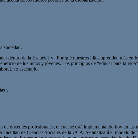
la sociedad.
ender dentro de la Escuela? y “Por qué nuestros hijos aprenden más en l
beneficio de los niños y jóvenes. Los principios de “educar para la vi
boral. vo escenario.
ías y
de docentes profesionales, el cual se está implementando hoy en las nu
 Facultad de Ciencias Sociales de la UCA. Se analizará el modelo de pla
urales para formar aulas diversas, la nueva estructura organizativa del Dep