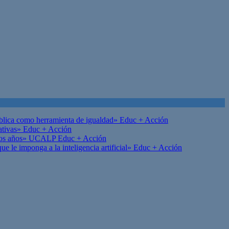
ública como herramienta de igualdad»
Educ + Acción
ativas»
Educ + Acción
on los años» UCALP
Educ + Acción
 le imponga a la inteligencia artificial»
Educ + Acción