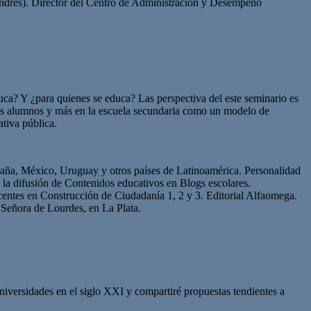
Andrés). Director del Centro de Administración y Desempeño
duca? Y ¿para quienes se educa? Las perspectiva del este seminario es
tros alumnos y más en la escuela secundaria como un modelo de
ativa pública.
spaña, México, Uruguay y otros países de Latinoamérica. Personalidad
a difusión de Contenidos educativos en Blogs escolares.
ntes en Construcción de Ciudadanía 1, 2 y 3. Editorial Alfaomega.
 Señora de Lourdes, en La Plata.
niversidades en el siglo XXI y compartiré propuestas tendientes a