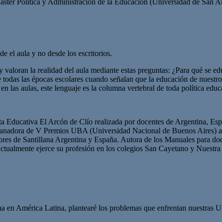
aster Política y Administración de la Educación (Universidad de San 
e el aula y no desde los escritorios.
y valoran la realidad del aula mediante estas preguntas: ¿Para qué se e
s de todas las épocas escolares cuando señalan que la educación de nues
n las aulas, este lenguaje es la columna vertebral de toda política educ
sta Educativa El Arcón de Clío realizada por docentes de Argentina, E
Ganadora de V Premios UBA (Universidad Nacional de Buenos Aires) a l
s de Santillana Argentina y España. Autora de los Manuales para doce
 Actualmente ejerce su profesión en los colegios San Cayetano y Nuestra
ina en América Latina, plantearé los problemas que enfrentan nuestras U