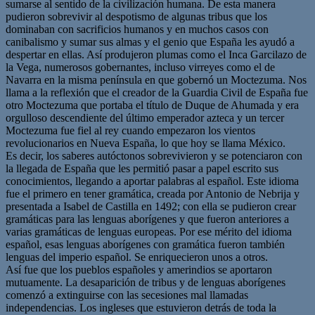
sumarse al sentido de la civilización humana. De esta manera
pudieron sobrevivir al despotismo de algunas tribus que los
dominaban con sacrificios humanos y en muchos casos con
canibalismo y sumar sus almas y el genio que España les ayudó a
despertar en ellas. Así produjeron plumas como el Inca Garcilazo de
la Vega, numerosos gobernantes, incluso virreyes como el de
Navarra en la misma península en que gobernó un Moctezuma. Nos
llama a la reflexión que el creador de la Guardia Civil de España fue
otro Moctezuma que portaba el título de Duque de Ahumada y era
orgulloso descendiente del último emperador azteca y un tercer
Moctezuma fue fiel al rey cuando empezaron los vientos
revolucionarios en Nueva España, lo que hoy se llama México.
Es decir, los saberes autóctonos sobrevivieron y se potenciaron con
la llegada de España que les permitió pasar a papel escrito sus
conocimientos, llegando a aportar palabras al español. Este idioma
fue el primero en tener gramática, creada por Antonio de Nebrija y
presentada a Isabel de Castilla en 1492; con ella se pudieron crear
gramáticas para las lenguas aborígenes y que fueron anteriores a
varias gramáticas de lenguas europeas. Por ese mérito del idioma
español, esas lenguas aborígenes con gramática fueron también
lenguas del imperio español. Se enriquecieron unos a otros.
Así fue que los pueblos españoles y amerindios se aportaron
mutuamente. La desaparición de tribus y de lenguas aborígenes
comenzó a extinguirse con las secesiones mal llamadas
independencias. Los ingleses que estuvieron detrás de toda la