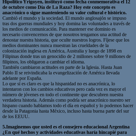
Hipolitico Yrigoyen, instituyó como fecha conmemorativa el 12
de octubre como Día de La Raza? Hoy este concepto es
anacrónico o sigue manteniendo su valor cultural e histórico.
Cambió el mundo y la sociedad. El mundo anglosajón se impuso
tras dos guerras mundiales y hoy domina las voluntades a través de
los medios de comunicación. Para mantener ese dominio es
necesario convencernos de que nosotros tengamos una actitud de
denostar nuestra historia, que oculte nuestros logros. Fíjese que los
medios dominantes nunca muestran las crueldades de la
colonización inglesa en América, Australia y luego de 1898 en
Filipinas donde tras un genocidio de 2 millones sobre 9 millones de
filipinos, los obligaron a cambiar el idioma.
También cambiaron actitudes en parte de la Iglesia. Hasta Juan
Pablo II se reivindicaba la evangelización de América llevada
adelante por España.
Lo que sí es claro es que la hispanidad no es anacrónica, lo
intentaron con los cambios educativos pero cada vez es mayor el
número de jóvenes en todo el continente que descubren nuestra
verdadera historia. Además como podría ser anacrónico nuestro ser
hispano cuando hablamos todo el día en español y lo podemos hacer
desde la Patagonia hasta México, incluso hasta buena parte del sur
de los EEUU.
5.Imaginemos que usted es el consejero educacional Argentina
¿En qué hechos y actividades educativas haría hincapié para