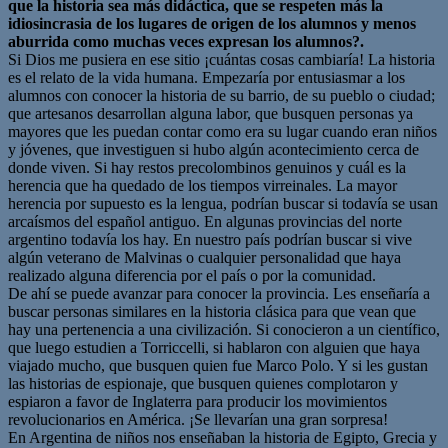
que la historia sea más didáctica, que se respeten más la
idiosincrasia de los lugares de origen de los alumnos y menos
aburrida como muchas veces expresan los alumnos?.
Si Dios me pusiera en ese sitio ¡cuántas cosas cambiaría! La historia
es el relato de la vida humana. Empezaría por entusiasmar a los
alumnos con conocer la historia de su barrio, de su pueblo o ciudad;
que artesanos desarrollan alguna labor, que busquen personas ya
mayores que les puedan contar como era su lugar cuando eran niños
y jóvenes, que investiguen si hubo algún acontecimiento cerca de
donde viven. Si hay restos precolombinos genuinos y cuál es la
herencia que ha quedado de los tiempos virreinales. La mayor
herencia por supuesto es la lengua, podrían buscar si todavía se usan
arcaísmos del español antiguo. En algunas provincias del norte
argentino todavía los hay. En nuestro país podrían buscar si vive
algún veterano de Malvinas o cualquier personalidad que haya
realizado alguna diferencia por el país o por la comunidad.
De ahí se puede avanzar para conocer la provincia. Les enseñaría a
buscar personas similares en la historia clásica para que vean que
hay una pertenencia a una civilización. Si conocieron a un científico,
que luego estudien a Torriccelli, si hablaron con alguien que haya
viajado mucho, que busquen quien fue Marco Polo. Y si les gustan
las historias de espionaje, que busquen quienes complotaron y
espiaron a favor de Inglaterra para producir los movimientos
revolucionarios en América. ¡Se llevarían una gran sorpresa!
En Argentina de niños nos enseñaban la historia de Egipto, Grecia y