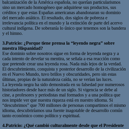
balcanización de la América española, no querían particularismos
sino un mercado homogéneo que adquiriese sus productos, sus
créditos y que estas Españas americanas abandonaran su dominio
del mercado asiático. El resultado, dos siglos de pobreza e
irrelevancia política en el mundo y la extinción de parte del acervo
cultural indígena. De soberanía lo único que tenemos son la bandera
y el himno.
3.Patricio: ¿Porque tiene prensa la “leyendo negra” sobre
nuestra Hispanidad?
Ese dominio sobre nosotros sigue en forma de leyenda negra y a
cada intento de develar su mentira, se señala a esa reacción como
que pretende crear una leyenda rosa. Nada más lejos de la verdad.
El descubrimiento, conquista y posterior desarrollo de la civilización
en el Nuevo Mundo, tuvo brillos y obscuridades, pero sin estas
últimas, propias de la naturaleza caída, no se verían las luces.
La leyenda negra ha sido demostrada en su falsedad por numerosos
historiadores desde hace más de un siglo. Si vigencia se debe al
cine, a profesores y periodistas mal formados y a una política que
nos impide ver que nuestra riqueza está en nuestro idioma. Si
“descubrimos” que 700 millones de personas compartimos el mismo
idioma, descubriríamos una fuente inagotable de desarrollo común
tanto económico como político y espiritual.
4.Patricio: ¿Qué cambió culturalmente desde que el Presidente