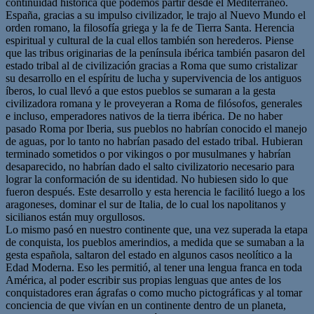
continuidad histórica que podemos partir desde el Mediterráneo.
España, gracias a su impulso civilizador, le trajo al Nuevo Mundo el
orden romano, la filosofía griega y la fe de Tierra Santa. Herencia
espiritual y cultural de la cual ellos también son herederos. Piense
que las tribus originarias de la península ibérica también pasaron del
estado tribal al de civilización gracias a Roma que sumo cristalizar
su desarrollo en el espíritu de lucha y supervivencia de los antiguos
íberos, lo cual llevó a que estos pueblos se sumaran a la gesta
civilizadora romana y le proveyeran a Roma de filósofos, generales
e incluso, emperadores nativos de la tierra ibérica. De no haber
pasado Roma por Iberia, sus pueblos no habrían conocido el manejo
de aguas, por lo tanto no habrían pasado del estado tribal. Hubieran
terminado sometidos o por vikingos o por musulmanes y habrían
desaparecido, no habrían dado el salto civilizatorio necesario para
lograr la conformación de su identidad. No hubiesen sido lo que
fueron después. Este desarrollo y esta herencia le facilitó luego a los
aragoneses, dominar el sur de Italia, de lo cual los napolitanos y
sicilianos están muy orgullosos.
Lo mismo pasó en nuestro continente que, una vez superada la etapa
de conquista, los pueblos amerindios, a medida que se sumaban a la
gesta española, saltaron del estado en algunos casos neolítico a la
Edad Moderna. Eso les permitió, al tener una lengua franca en toda
América, al poder escribir sus propias lenguas que antes de los
conquistadores eran ágrafas o como mucho pictográficas y al tomar
conciencia de que vivían en un continente dentro de un planeta,