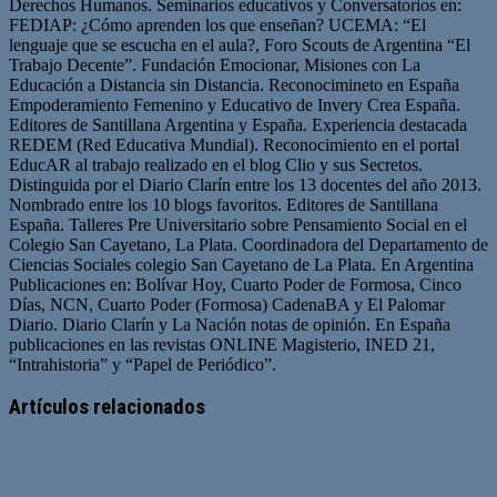
Derechos Humanos. Seminarios educativos y Conversatorios en:
FEDIAP: ¿Cómo aprenden los que enseñan? UCEMA: “El
lenguaje que se escucha en el aula?, Foro Scouts de Argentina “El
Trabajo Decente”. Fundación Emocionar, Misiones con La
Educación a Distancia sin Distancia. Reconocimineto en España
Empoderamiento Femenino y Educativo de Invery Crea España.
Editores de Santillana Argentina y España. Experiencia destacada
REDEM (Red Educativa Mundial). Reconocimiento en el portal
EducAR al trabajo realizado en el blog Clio y sus Secretos.
Distinguida por el Diario Clarín entre los 13 docentes del año 2013.
Nombrado entre los 10 blogs favoritos. Editores de Santillana
España. Talleres Pre Universitario sobre Pensamiento Social en el
Colegio San Cayetano, La Plata. Coordinadora del Departamento de
Ciencias Sociales colegio San Cayetano de La Plata. En Argentina
Publicaciones en: Bolívar Hoy, Cuarto Poder de Formosa, Cinco
Días, NCN, Cuarto Poder (Formosa) CadenaBA y El Palomar
Diario. Diario Clarín y La Nación notas de opinión. En España
publicaciones en las revistas ONLINE Magisterio, INED 21,
“Intrahistoria” y “Papel de Periódico”.
Sitio
Facebook
Twitter
YouTube
web
Artículos relacionados