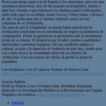
Roma para luego pasar a la de España y los virreinatos, pero era una
enseñanza historicista, muy de diccionario enciclopédico, faltaba y
falta hoy, enseñar a que relacionen los distintos pasos civilizatorios,
sobre todo aquí en occidente, desde Grecia y Tierra Santa, a Roma y
de ahí a España para que el alumno entienda cuales son las
columnas de su civilización.
Sin aprecio por la Antigüedad, no puede haber aprecio por la
civilización actual pues no se encontraría un origen ni parámetros de
comparación. Desde la ignorancia se profundiza más la decadencia
actual de occidente. El desprecio por el saber, produce analfabetos
funcionales y personas inseguras. De esa condición anímica y
cultural, se pasa a la situación de violencia de todo tipo, donde unos
van contra otros y la comunidad carece de un objetivo de
civilización. Con esa escasez de visión, el pueblo es pasto de
populistas.
Los invittamos a ver el Canal de Youtube de Patricio Lons
https://www.youtube.com/channel/UCa81SE6SxNsANTHs8wyztvg
Gracias Patricio
Perfil de Patricio Lons y Fuentes Ortiz.
Periodista Hispanista
dedicado a la Investigación Histórica y al Revisionismo del Legado
Hispánico en América.
http://
ComunidadHispanista.com
América