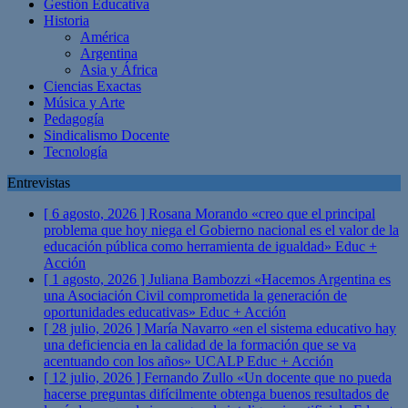
Gestión Educativa
Historia
América
Argentina
Asia y África
Ciencias Exactas
Música y Arte
Pedagogía
Sindicalismo Docente
Tecnología
Entrevistas
[ 6 agosto, 2026 ]
Rosana Morando «creo que el principal
problema que hoy niega el Gobierno nacional es el valor de la
educación pública como herramienta de igualdad»
Educ +
Acción
[ 1 agosto, 2026 ]
Juliana Bambozzi «Hacemos Argentina es
una Asociación Civil comprometida la generación de
oportunidades educativas»
Educ + Acción
[ 28 julio, 2026 ]
María Navarro «en el sistema educativo hay
una deficiencia en la calidad de la formación que se va
acentuando con los años» UCALP
Educ + Acción
[ 12 julio, 2026 ]
Fernando Zullo «Un docente que no pueda
hacerse preguntas difícilmente obtenga buenos resultados de