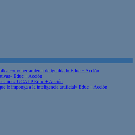
ública como herramienta de igualdad»
Educ + Acción
ativas»
Educ + Acción
on los años» UCALP
Educ + Acción
 le imponga a la inteligencia artificial»
Educ + Acción