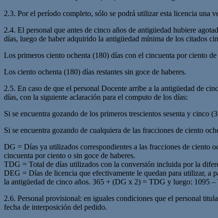
2.3. Por el período completo, sólo se podrá utilizar esta licencia una v
2.4. El personal que antes de cinco años de antigüedad hubiere agotado
días, luego de haber adquirido la antigüedad mínima de los citados cin
Los primeros ciento ochenta (180) días con el cincuenta por ciento de
Los ciento ochenta (180) días restantes sin goce de haberes.
2.5. En caso de que el personal Docente arribe a la antigüedad de cinc
días, con la siguiente aclaración para el computo de los días:
Si se encuentra gozando de los primeros trescientos sesenta y cinco (
Si se encuentra gozando de cualquiera de las fracciones de ciento ochen
DG = Días ya utilizados correspondientes a las fracciones de ciento o
cincuenta por ciento o sin goce de haberes.
TDG = Total de días utilizados con la conversión incluida por la difer
DEG = Días de licencia que efectivamente le quedan para utilizar, a pa
la antigüedad de cinco años. 365 + (DG x 2) = TDG y luego: 109
2.6. Personal provisional: en iguales condiciones que el personal titu
fecha de interposición del pedido.