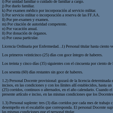
i) Por unidad familiar o cuidado de familiar a cargo.
j) Por duelo familiar.
k) Por examen médico por incorporación al servicio militar.
l) Por servicio militar o incorporación a reserva de las FF.AA.
ll) Por pre-examen y examen.
m) Por citación de autoridad competente.
n) Por vacación anual.
ñ) Por donación de órganos.
o) Por causa particular.
Licencia Ordinaria por Enfermedad. .1) Personal titular hasta ciento v
Los primeros veinticinco (25) días con goce íntegro de haberes.
Los treinta y cinco días (35) siguientes con el cincuenta por ciento de
Los sesenta (60) días restantes sin goce de haberes.
1.2) Personal Docente provisional: gozará de la licencia determinada e
incisos, en las condiciones y con los límites allí establecidos, hasta u
(25) corridos, continuos o alternados, en el año calendario. Cuando e
presente artículo e inciso, en las mismas condiciones que los Docentes 
1.3) Personal suplente: tres (3) días corridos por cada mes de trabaj
desempeño en el escalafón que corresponda. El personal Docente suplen
las mismas condiciones que el personal titular.