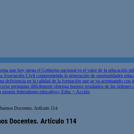
ema que hoy niega el Gobierno nacional es el valor de la educación p
 Asociación Civil comprometida la generación de oportunidades educ
una deficiencia en la calidad de la formación que se va acentuando c
se preguntas difícilmente obtenga buenos resultados de las órdenes que
za ningún federalismo educativo»
Educ + Acción
Buenos Docentes. Artículo 114
nos Docentes. Artículo 114