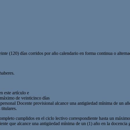
einte (120) días corridos por año calendario en forma continua o alterna
 haberes.
n este artículo e
n máximo de veinticinco días
l personal Docente provisional alcance una antigüedad mínima de un año 
titulares.
o completo cumplidos en el ciclo lectivo correspondiente hasta un máxim
te que alcance una antigüedad mínima de un (1) año en la docencia goza