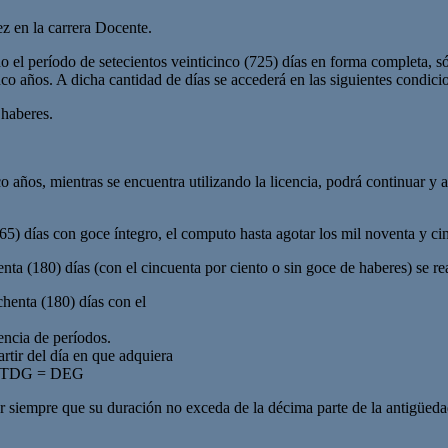
ez en la carrera Docente.
 el período de setecientos veinticinco (725) días en forma completa, só
co años. A dicha cantidad de días se accederá en las siguientes condici
 haberes.
o años, mientras se encuentra utilizando la licencia, podrá continuar y
365) días con goce íntegro, el computo hasta agotar los mil noventa y c
ta (180) días (con el cincuenta por ciento o sin goce de haberes) se rea
chenta (180) días con el
encia de períodos.
rtir del día en que adquiera
5 – TDG = DEG
lar siempre que su duración no exceda de la décima parte de la antigüed