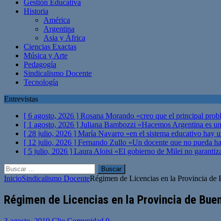
Gestión Educativa
Historia
América
Argentina
Asia y África
Ciencias Exactas
Música y Arte
Pedagogía
Sindicalismo Docente
Tecnología
Entrevistas
[ 6 agosto, 2026 ]
Rosana Morando «creo que el principal probl
[ 1 agosto, 2026 ]
Juliana Bambozzi «Hacemos Argentina es una
[ 28 julio, 2026 ]
María Navarro «en el sistema educativo hay 
[ 12 julio, 2026 ]
Fernando Zullo «Un docente que no pueda hacer
[ 5 julio, 2026 ]
Laura Aloisi «El gobierno de Milei no garanti
Buscar:
Inicio
Sindicalismo Docente
Régimen de Licencias en la Provincia de 
Régimen de Licencias en la Provincia de Bue
3 agosto, 2019
Clio Comunidad
0