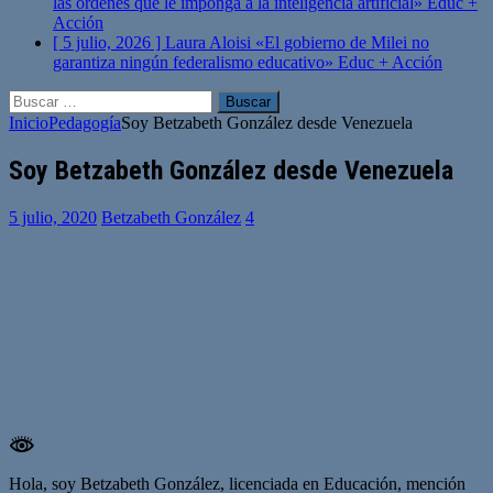
las órdenes que le imponga a la inteligencia artificial»
Educ +
Acción
[ 5 julio, 2026 ]
Laura Aloisi «El gobierno de Milei no
garantiza ningún federalismo educativo»
Educ + Acción
Buscar:
Inicio
Pedagogía
Soy Betzabeth González desde Venezuela
Soy Betzabeth González desde Venezuela
5 julio, 2020
Betzabeth González
4
Hola, soy Betzabeth González, licenciada en Educación, mención