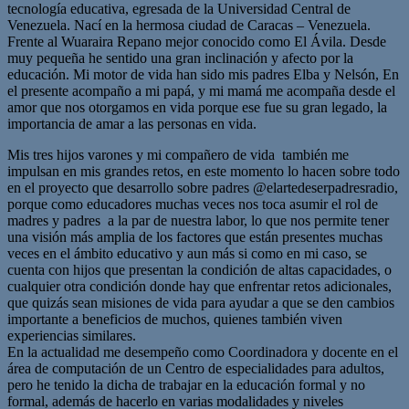
tecnología educativa, egresada de la Universidad Central de
Venezuela. Nací en la hermosa ciudad de Caracas – Venezuela.
Frente al Wuaraira Repano mejor conocido como El Ávila. Desde
muy pequeña he sentido una gran inclinación y afecto por la
educación. Mi motor de vida han sido mis padres Elba y Nelsón, En
el presente acompaño a mi papá, y mi mamá me acompaña desde el
amor que nos otorgamos en vida porque ese fue su gran legado, la
importancia de amar a las personas en vida.
Mis tres hijos varones y mi compañero de vida también me
impulsan en mis grandes retos, en este momento lo hacen sobre todo
en el proyecto que desarrollo sobre padres @elartedeserpadresradio,
porque como educadores muchas veces nos toca asumir el rol de
madres y padres a la par de nuestra labor, lo que nos permite tener
una visión más amplia de los factores que están presentes muchas
veces en el ámbito educativo y aun más si como en mi caso, se
cuenta con hijos que presentan la condición de altas capacidades, o
cualquier otra condición donde hay que enfrentar retos adicionales,
que quizás sean misiones de vida para ayudar a que se den cambios
importante a beneficios de muchos, quienes también viven
experiencias similares.
En la actualidad me desempeño como Coordinadora y docente en el
área de computación de un Centro de especialidades para adultos,
pero he tenido la dicha de trabajar en la educación formal y no
formal, además de hacerlo en varias modalidades y niveles