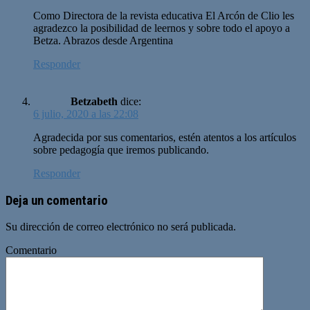
Como Directora de la revista educativa El Arcón de Clio les
agradezco la posibilidad de leernos y sobre todo el apoyo a
Betza. Abrazos desde Argentina
Responder
Betzabeth
dice:
6 julio, 2020 a las 22:08
Agradecida por sus comentarios, estén atentos a los artículos
sobre pedagogía que iremos publicando.
Responder
Deja un comentario
Su dirección de correo electrónico no será publicada.
Comentario