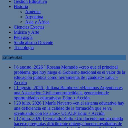
Gestión Educativa
Historia
América
Argentina
Asia y África
Ciencias Exactas
Música y Arte
Pedagogía
Sindicalismo Docente
Tecnología
Entrevistas
[ 6 agosto, 2026 ]
Rosana Morando «creo que el principal
problema que hoy niega el Gobierno nacional es el valor de la
educación pública como herramienta de igualdad»
Educ +
Acción
[ 1 agosto, 2026 ]
Juliana Bambozzi «Hacemos Argentina es
una Asociación Civil comprometida la generación de
oportunidades educativas»
Educ + Acción
[ 28 julio, 2026 ]
María Navarro «en el sistema educativo hay
una deficiencia en la calidad de la formación que se va
acentuando con los años» UCALP
Educ + Acción
[ 12 julio, 2026 ]
Fernando Zullo «Un docente que no pueda
hacerse preguntas difícilmente obtenga buenos resultados de