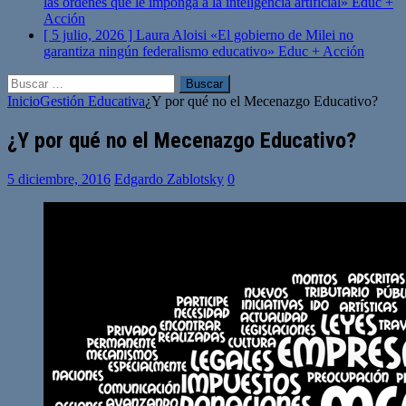
las órdenes que le imponga a la inteligencia artificial»
Educ +
Acción
[ 5 julio, 2026 ]
Laura Aloisi «El gobierno de Milei no
garantiza ningún federalismo educativo»
Educ + Acción
Buscar:
Inicio
Gestión Educativa
¿Y por qué no el Mecenazgo Educativo?
¿Y por qué no el Mecenazgo Educativo?
5 diciembre, 2016
Edgardo Zablotsky
0