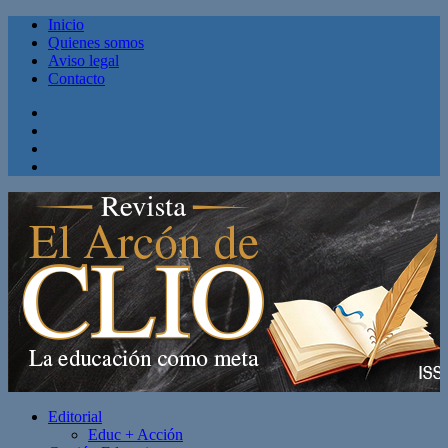
Inicio
Quienes somos
Aviso legal
Contacto
Facebook
Twitter
Linkedin
Youtube
Editorial
Educ + Acción