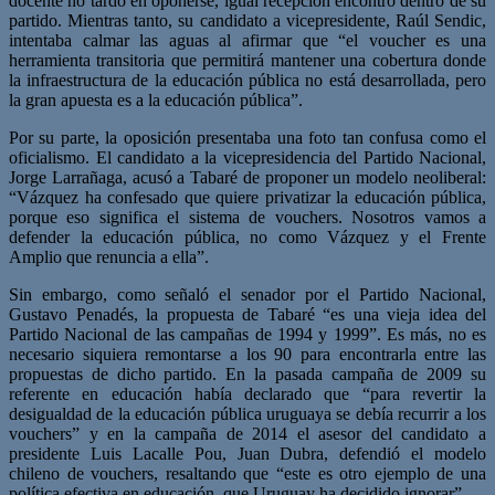
docente no tardó en oponerse, igual recepción encontró dentro de su
partido. Mientras tanto, su candidato a vicepresidente, Raúl Sendic,
intentaba calmar las aguas al afirmar que “el voucher es una
herramienta transitoria que permitirá mantener una cobertura donde
la infraestructura de la educación pública no está desarrollada, pero
la gran apuesta es a la educación pública”.
Por su parte, la oposición presentaba una foto tan confusa como el
oficialismo. El candidato a la vicepresidencia del Partido Nacional,
Jorge Larrañaga, acusó a Tabaré de proponer un modelo neoliberal:
“Vázquez ha confesado que quiere privatizar la educación pública,
porque eso significa el sistema de vouchers. Nosotros vamos a
defender la educación pública, no como Vázquez y el Frente
Amplio que renuncia a ella”.
Sin embargo, como señaló el senador por el Partido Nacional,
Gustavo Penadés, la propuesta de Tabaré “es una vieja idea del
Partido Nacional de las campañas de 1994 y 1999”. Es más, no es
necesario siquiera remontarse a los 90 para encontrarla entre las
propuestas de dicho partido. En la pasada campaña de 2009 su
referente en educación había declarado que “para revertir la
desigualdad de la educación pública uruguaya se debía recurrir a los
vouchers” y en la campaña de 2014 el asesor del candidato a
presidente Luis Lacalle Pou, Juan Dubra, defendió el modelo
chileno de vouchers, resaltando que “este es otro ejemplo de una
política efectiva en educación, que Uruguay ha decidido ignorar”.