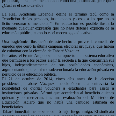
propuesto, ni siquiera mencionado como una posibilidad. ¿Por qué?
¿Cuál es el costo de ello?
La Real Academia Española define el término tabú como la
“condición de las personas, instituciones y cosas a las que no es
lícito censurar o mencionar”. En educación es posible ilustrarlo
mediante cualquier expresión que no haga defensa explícita de la
educación pública, como lo es el mecenazgo educativo.
Una tragicómica ilustración de este hecho la provee la comedia de
enredos que cerró la última campaña electoral uruguaya, que habría
de culminar con la elección de Tabaré Vázquez.
Por años, el Frente Amplio se había opuesto a un sistema educativo
que permitiese a los padres elegir la escuela a la que concurrirán sus
hijos, independientemente de sus posibilidades económicas,
argumentando que el mismo subvencionaría la educación privada en
perjuicio de la educación pública.
El 21 de octubre de 2014, cinco días antes de la elección
presidencial, Tabaré Vázquez mencionó en una entrevista la
posibilidad de otorgar vouchers a estudiantes para asistir a
instituciones privadas. Afirmó que accederían al beneficio quienes
quieran y lo merezcan, tras una evaluación del Ministerio de
Educación. Aclaró que no había una cantidad estimada de
beneficiarios.
Tabaré inmediatamente se encontró bajo fuego amigo. El sindicato