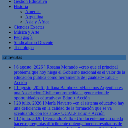
Gestión Educativa
Historia
América
Argentina
Asia y África
Ciencias Exactas
Música y Arte
Pedagogía
Sindicalismo Docente
Tecnología
Entrevistas
[ 6 agosto, 2026 ]
Rosana Morando «creo que el principal
problema que hoy niega el Gobierno nacional es el valor de la
educación pública como herramienta de igualdad»
Educ +
Acción
[ 1 agosto, 2026 ]
Juliana Bambozzi «Hacemos Argentina es
una Asociación Civil comprometida la generación de
oportunidades educativas»
Educ + Acción
[ 28 julio, 2026 ]
María Navarro «en el sistema educativo hay
una deficiencia en la calidad de la formación que se va
acentuando con los años» UCALP
Educ + Acción
[ 12 julio, 2026 ]
Fernando Zullo «Un docente que no pueda
hacerse preguntas difícilmente obtenga buenos resultados de