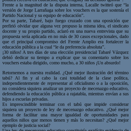
Frente a la magnitud de la disputa interna, Lacalle twitteó que “la
versión de Jorge Larrañaga sobre los vouchers es la que sostenía el
Partido Nacional y su equipo de educación”.
Por su parte, Tabaré, bajo fuego cruzado con una oposición que
prefirió olvidar que alguna vez propuso la misma idea, el sindicato
docente y su propio partido, aclaró en una nueva entrevista que su
propuesta sería aplicada en no más de 30 casos excepcionales, dado
que el principal compromiso del Frente Amplio era fortalecer la
educación pública a la cual “le da preferencia absoluta”.
¡30 niños! A tres días de una elección presidencial Tabaré Vázquez
debió dedicar su tiempo a explicar que su comentario sobre los
vouchers estaba dirigido, como mucho, a 30 niños ¡Un absurdo!
Retornemos a nuestra realidad. ¿Qué mejor ilustración del término
tabú? Al fin y al cabo la casi totalidad de la clase política,
independientemente de representar al oficialismo o a la oposición,
no considera siquiera analizar un proyecto de mecenazgo educativo,
defendiendo la educación pública a rajatabla, mientras envían a sus
hijos a escuelas privadas.
Es imprescindible terminar con el tabú que impide considerar
siquiera un proyecto de ley de mecenazgo educativo. ¿Qué mejor
forma de facilitar una mayor igualdad de oportunidades para
aquellos niños que menos tienen y más lo necesitan? ¿Qué mejor
ejemplo de justicia social?
Una ley de mecenazgo educativo constituiría explícita evidencia de