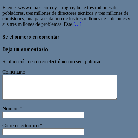
Fuente: www.elpais.com.uy Uruguay tiene tres millones de
pobladores, tres millones de directores técnicos y tres millones de
comisiones, una para cada uno de los tres millones de habitantes y
sus tres millones de problemas. Este
[…]
Sé el primero en comentar
Deja un comentario
Su dirección de correo electrónico no será publicada.
Comentario
Nombre
*
Correo electrónico
*