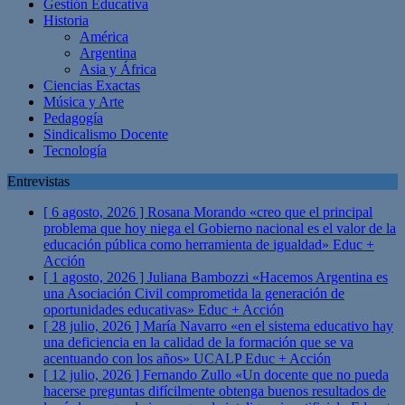
Gestión Educativa
Historia
América
Argentina
Asia y África
Ciencias Exactas
Música y Arte
Pedagogía
Sindicalismo Docente
Tecnología
Entrevistas
[ 6 agosto, 2026 ]
Rosana Morando «creo que el principal
problema que hoy niega el Gobierno nacional es el valor de la
educación pública como herramienta de igualdad»
Educ +
Acción
[ 1 agosto, 2026 ]
Juliana Bambozzi «Hacemos Argentina es
una Asociación Civil comprometida la generación de
oportunidades educativas»
Educ + Acción
[ 28 julio, 2026 ]
María Navarro «en el sistema educativo hay
una deficiencia en la calidad de la formación que se va
acentuando con los años» UCALP
Educ + Acción
[ 12 julio, 2026 ]
Fernando Zullo «Un docente que no pueda
hacerse preguntas difícilmente obtenga buenos resultados de