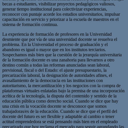
becas a estudiantes, visibilizar proyectos pedagógicos valiosos,
generar tiempo institucional para colectivizar experiencias,
reconocer con puntaje acorde los estudios universitarios, impulsar
capacitación en servicio y priorizar a la escuela de maestros en el
sistema de formación continua.
La experiencia de formación de profesores en la Universidad
desmiente que por vía de una universidad docente se resuelva el
problema. En la Universidad el proceso de graduación y el
abandono es igual o mayor que en los institutos terciarios.
Sospechamos más bien que la cuestión de la jerarquía universitaria
de la formación docente es una zanahoria para llevarnos a otro
destino común a todas las reformas anunciadas sean laboral,
previsional, fiscal o del Estado: el ajuste presupuestario, la
precarización laboral, la designación de autoridades afines, el
avasallamiento de la democracia en las instituciones con
autoritarismo, la mercantilización y los negocios con la compra de
plataformas virtuales enlatadas bajo la premisa de una incorporación
acrítica de la tecnología, la disputa del contenido y sentido de la
educación pública como derecho social. Cuando se dice que hay
una crisis en la vocación docente se desconoce que somos
trabajadoras/es de la educación. Cuando se dice que el perfil del
docente del futuro es ser flexible y adaptable al cambio o tener
actitud emprendedora se está pensando más bien en el empleado
precarizado que hoy reclama el mercado para seguir agrandando las