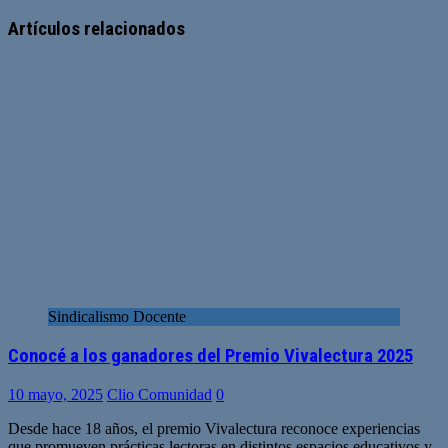
Sitio
web
Artículos relacionados
Sindicalismo Docente
Conocé a los ganadores del Premio Vivalectura 2025
10 mayo, 2025
Clio Comunidad
0
Desde hace 18 años, el premio Vivalectura reconoce experiencias
que promueven prácticas lectoras en distintos espacios educativos y