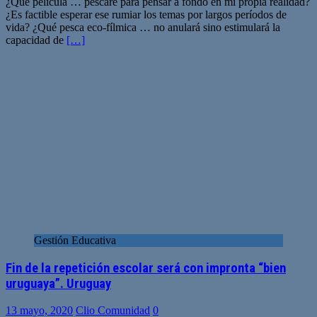
¿Qué película … pescaré para pensar a fondo en mi propia realidad?
¿Es factible esperar ese rumiar los temas por largos períodos de
vida? ¿Qué pesca eco-fílmica … no anulará sino estimulará la
capacidad de
[…]
Gestión Educativa
Fin de la repetición escolar será con impronta “bien
uruguaya”. Uruguay
13 mayo, 2020
Clio Comunidad
0