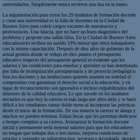
universitarios. Simplemente nunca tuvieron una tiza en la mano.
La argumentación para cerrar los 29 institutos de formación docente
y crear una universidad es la falta de docentes en la Ciudad de
Buenos Aires para cubrir cargos vacantes de maestras/os y
profesoras/es. Una falacia, que no hace un buen diagnóstico del
problema y propone una salida falsa. En la Ciudad de Buenos Aires
educadoras/es reciben un sueldo 33% menor que otros trabajadores
con la misma capacitación. Después de diez años de gobierno de la
actual gestión donde se redujo en diez puntos el presupuesto
educativo respecto del presupuesto general es evidente que los
salarios y las condiciones para enseñar y aprender se han deteriorado
por falta de jerarquización presupuestaria y de proyecto pedagógico.
Son los docentes y las instituciones quienes asumen en soledad el
compromiso con garantizar el derecho social a la educación, y en
lugar de reconocimiento son ignorados e incluso culpabilizados del
deterioro de la calidad educativa. Lo que sucede en los institutos
terciarios es que hoy la carrera es más larga que años atrás y se hace
difícil a los estudiantes cursar doble turno al incorporar las prácticas
desde el inicio de la formación. De esa manera la carrera se alarga y
muchos no pueden terminar. Faltan becas que les permitan dedicarse
a tiempo completo a su carrera. Jerarquizar la formación docente
inicial y permanente sería mejorar salarios para que los educadores
no tengan que trabajar dos o tres turnos, mejores condiciones de
enseñar y aprender en infraestructura, recursos y tecnología, otorgar