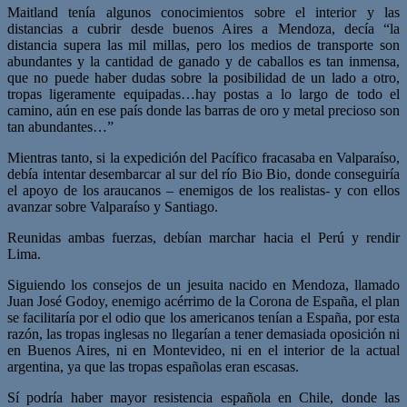
Maitland tenía algunos conocimientos sobre el interior y las
distancias a cubrir desde buenos Aires a Mendoza, decía “la
distancia supera las mil millas, pero los medios de transporte son
abundantes y la cantidad de ganado y de caballos es tan inmensa,
que no puede haber dudas sobre la posibilidad de un lado a otro,
tropas ligeramente equipadas…hay postas a lo largo de todo el
camino, aún en ese país donde las barras de oro y metal precioso son
tan abundantes…”
Mientras tanto, si la expedición del Pacífico fracasaba en Valparaíso,
debía intentar desembarcar al sur del río Bio Bio, donde conseguiría
el apoyo de los araucanos – enemigos de los realistas- y con ellos
avanzar sobre Valparaíso y Santiago.
Reunidas ambas fuerzas, debían marchar hacia el Perú y rendir
Lima.
Siguiendo los consejos de un jesuita nacido en Mendoza, llamado
Juan José Godoy, enemigo acérrimo de la Corona de España, el plan
se facilitaría por el odio que los americanos tenían a España, por esta
razón, las tropas inglesas no llegarían a tener demasiada oposición ni
en Buenos Aires, ni en Montevideo, ni en el interior de la actual
argentina, ya que las tropas españolas eran escasas.
Sí podría haber mayor resistencia española en Chile, donde las