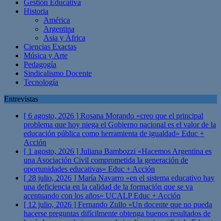
Gestión Educativa
Historia
América
Argentina
Asia y África
Ciencias Exactas
Música y Arte
Pedagogía
Sindicalismo Docente
Tecnología
Entrevistas
[ 6 agosto, 2026 ]
Rosana Morando «creo que el principal
problema que hoy niega el Gobierno nacional es el valor de la
educación pública como herramienta de igualdad»
Educ +
Acción
[ 1 agosto, 2026 ]
Juliana Bambozzi «Hacemos Argentina es
una Asociación Civil comprometida la generación de
oportunidades educativas»
Educ + Acción
[ 28 julio, 2026 ]
María Navarro «en el sistema educativo hay
una deficiencia en la calidad de la formación que se va
acentuando con los años» UCALP
Educ + Acción
[ 12 julio, 2026 ]
Fernando Zullo «Un docente que no pueda
hacerse preguntas difícilmente obtenga buenos resultados de