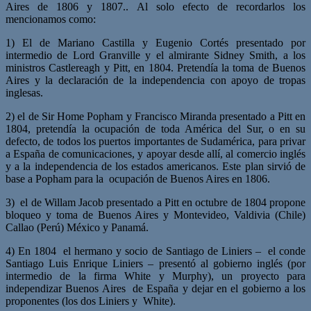
Aires de 1806 y 1807.. Al solo efecto de recordarlos los
mencionamos como:
1) El de Mariano Castilla y Eugenio Cortés presentado por
intermedio de Lord Granville y el almirante Sidney Smith, a los
ministros Castlereagh y Pitt, en 1804. Pretendía la toma de Buenos
Aires y la declaración de la independencia con apoyo de tropas
inglesas.
2) el de Sir Home Popham y Francisco Miranda presentado a Pitt en
1804, pretendía la ocupación de toda América del Sur, o en su
defecto, de todos los puertos importantes de Sudamérica, para privar
a España de comunicaciones, y apoyar desde allí, al comercio inglés
y a la independencia de los estados americanos. Este plan sirvió de
base a Popham para la ocupación de Buenos Aires en 1806.
3) el de Willam Jacob presentado a Pitt en octubre de 1804 propone
bloqueo y toma de Buenos Aires y Montevideo, Valdivia (Chile)
Callao (Perú) México y Panamá.
4) En 1804 el hermano y socio de Santiago de Liniers – el conde
Santiago Luis Enrique Liniers – presentó al gobierno inglés (por
intermedio de la firma White y Murphy), un proyecto para
independizar Buenos Aires de España y dejar en el gobierno a los
proponentes (los dos Liniers y White).