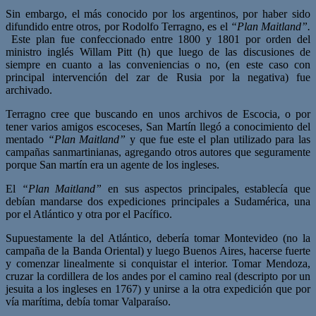
Sin embargo, el más conocido por los argentinos, por haber sido
difundido entre otros, por Rodolfo Terragno, es el
“Plan Maitland”.
Este plan fue confeccionado entre 1800 y 1801 por orden del
ministro inglés Willam Pitt (h) que luego de las discusiones de
siempre en cuanto a las conveniencias o no, (en este caso con
principal intervención del zar de Rusia por la negativa) fue
archivado.
Terragno cree que buscando en unos archivos de Escocia, o por
tener varios amigos escoceses, San Martín llegó a conocimiento del
mentado
“Plan Maitland”
y que fue este el plan utilizado para las
campañas sanmartinianas, agregando otros autores que seguramente
porque San martín era un agente de los ingleses.
El
“Plan Maitland”
en sus aspectos principales, establecía que
debían mandarse dos expediciones principales a Sudamérica, una
por el Atlántico y otra por el Pacífico.
Supuestamente la del Atlántico, debería tomar Montevideo (no la
campaña de la Banda Oriental) y luego Buenos Aires, hacerse fuerte
y comenzar linealmente si conquistar el interior. Tomar Mendoza,
cruzar la cordillera de los andes por el camino real (descripto por un
jesuita a los ingleses en 1767) y unirse a la otra expedición que por
vía marítima, debía tomar Valparaíso.