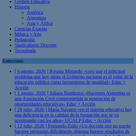
Gestión Educativa
Historia
América
Argentina
Asia y África
Ciencias Exactas
Música y Arte
Pedagogía
Sindicalismo Docente
Tecnología
Entrevistas
[ 6 agosto, 2026 ]
Rosana Morando «creo que el principal
problema que hoy niega el Gobierno nacional es el valor de la
educación pública como herramienta de igualdad»
Educ +
Acción
[ 1 agosto, 2026 ]
Juliana Bambozzi «Hacemos Argentina es
una Asociación Civil comprometida la generación de
oportunidades educativas»
Educ + Acción
[ 28 julio, 2026 ]
María Navarro «en el sistema educativo hay
una deficiencia en la calidad de la formación que se va
acentuando con los años» UCALP
Educ + Acción
[ 12 julio, 2026 ]
Fernando Zullo «Un docente que no pueda
hacerse preguntas difícilmente obtenga buenos resultados de