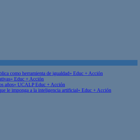
ública como herramienta de igualdad»
Educ + Acción
ativas»
Educ + Acción
on los años» UCALP
Educ + Acción
 le imponga a la inteligencia artificial»
Educ + Acción