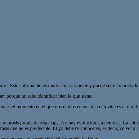
sufre. Este sufrimiento es mudo e inconsciente y puede ser de moderado
r) porque no sabe identificar bien lo que siente.
cia es el momento en el que nos damos cuenta de cuán vital es el otro 
la neurosis propia de esta etapa. No hay evolución sin neurosis. La ado
is que no es predecible. El yo debe re-conocerse, es decir, volver a 
 enfrentarse a una reedición del Complejo de Edipo.