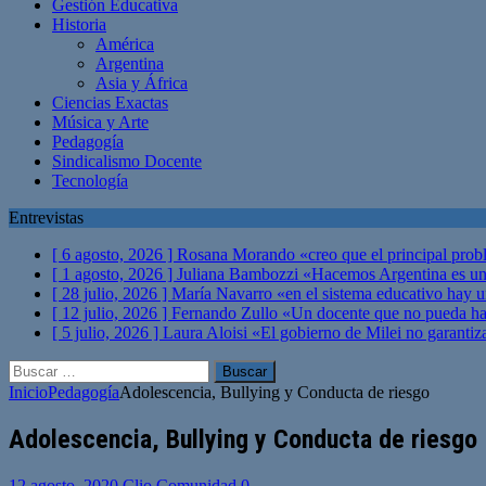
Gestión Educativa
Historia
América
Argentina
Asia y África
Ciencias Exactas
Música y Arte
Pedagogía
Sindicalismo Docente
Tecnología
Entrevistas
[ 6 agosto, 2026 ]
Rosana Morando «creo que el principal probl
[ 1 agosto, 2026 ]
Juliana Bambozzi «Hacemos Argentina es una
[ 28 julio, 2026 ]
María Navarro «en el sistema educativo hay 
[ 12 julio, 2026 ]
Fernando Zullo «Un docente que no pueda hacer
[ 5 julio, 2026 ]
Laura Aloisi «El gobierno de Milei no garanti
Buscar:
Inicio
Pedagogía
Adolescencia, Bullying y Conducta de riesgo
Adolescencia, Bullying y Conducta de riesgo
12 agosto, 2020
Clio Comunidad
0