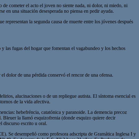
 de cometer el acto el joven no siente nada, ni dolor, ni miedo, ni
arse en una situación desesperada no piensa en pedir ayuda.
 que representan la segunda causa de muerte entre los jóvenes después
smo y las fugas del hogar que fomentan el vagabundeo y los hechos
r el dolor de una pérdida conservó el rencor de una ofensa.
rios, alucinaciones o de un repliegue autista. El síntoma esencial es
tornos de la vida afectiva.
mencias: hebefréncia, catatónica y paranoide. La demencia precoz
. Bleuer la llamó esquizofrenia (donde esquizo quiere decir
 discurso escrito u oral.
ECE). Se desempeñó como profesora adscripta de Gramática Inglesa I y