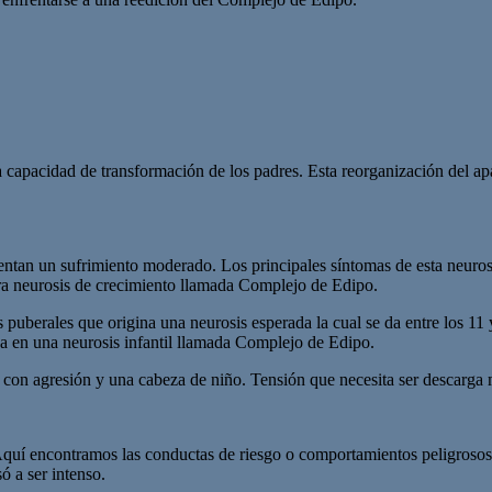
capacidad de transformación de los padres. Esta reorganización del apa
an un sufrimiento moderado. Los principales síntomas de esta neurosis s
mera neurosis de crecimiento llamada Complejo de Edipo.
uberales que origina una neurosis esperada la cual se da entre los 11 
liza en una neurosis infantil llamada Complejo de Edipo.
o con agresión y una cabeza de niño. Tensión que necesita ser descarg
uí encontramos las conductas de riesgo o comportamientos peligrosos. 
ó a ser intenso.