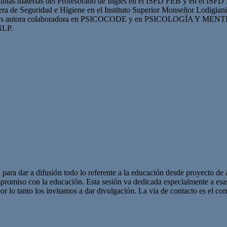
tintas materias del Profesorado de Inglés en el ISFD FEB y en el ISFD 
rrera de Seguridad e Higiene en el Instituto Superior Monseñor Lodigiani
s. Es autora colaboradora en PSICOCODE y en PSICOLOGÍA Y MENTE. E
NLP.
 para dar a difusión todo lo referente a la educación desde proyecto de 
promiso con la educación. Esta sesión va dedicada especialmente a es
r lo tanto los invitamos a dar divulgación. La via de contacto es el corr