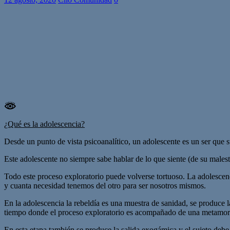
¿Qué es la adolescencia?
Desde un punto de vista psicoanalítico, un adolescente es un ser que 
Este adolescente no siempre sabe hablar de lo que siente (de su malesta
Todo este proceso exploratorio puede volverse tortuoso. La adolescen
y cuanta necesidad tenemos del otro para ser nosotros mismos.
En la adolescencia la rebeldía es una muestra de sanidad, se produce 
tiempo donde el proceso exploratorio es acompañado de una metamorfos
En esta etapa también se produce la salida exogámica y el sujeto debe