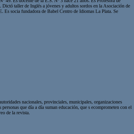
Nº 49. Es docente de la E.S. Nº 3 hace 21 años. Es Profesora de
. Dictó taller de Inglés a jóvenes y adultos sordos en la Asociación de
s socia fundadora de Babel Centro de Idiomas La Plata. Se
autoridades nacionales, provinciales, municipales, organizaciones
as personas que día a día suman educación, que s ecomprometen con el
eo de la revista.