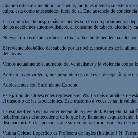
Cuando este sufrimiento inconsciente, mudo es intenso, se exterioriza 
culpa, está como anestesiado, fuera de sí. Esta ausencia de conciencia
Las conductas de riesgo más frecuentes son los comportamientos depres
de los accidentes automovilísticos, el consumo de tabaco, alcohol y 
Nuevas formas de adicciones sin tóxico: la ciberdependencia a los vide
El reviente alcohólico del sábado por la noche, trastornos de la alime
delictivos.
Vemos actualmente el aumento del vandalismo y la violencia contra los
Ante un joven violento, nos preguntamos cuál es la decepción que en lu
Adolescentes con Sufrimiento Extremo
Este grupo de adolescentes representa el 5%. La más dramática de esta
el trastorno de las asociaciones. Este trastorno a veces es tan invalida
La esquizofrenia es una enfermedad de la juventud. Kraepelin la hab
hebefrénica es el antecedente de lo que hoy llamamos esquizofrenia. 
disociación). En las personas que sufren un trastorno asociativo esquiz
Vanina Celeste Lopérfido es Profesora de Inglés (Instituto J.N. Terr