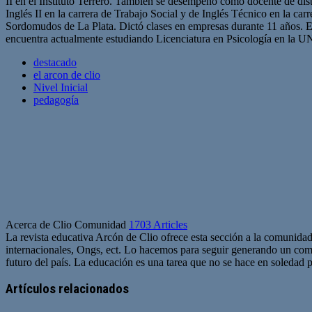
II en el Instituto Terrero. También se desempeñó como docente de dis
Inglés II en la carrera de Trabajo Social y de Inglés Técnico en la ca
Sordomudos de La Plata. Dictó clases en empresas durante 11 año
encuentra actualmente estudiando Licenciatura en Psicología en la U
destacado
el arcon de clio
Nivel Inicial
pedagogía
Acerca de Clio Comunidad
1703 Articles
La revista educativa Arcón de Clio ofrece esta sección a la comunidad
internacionales, Ongs, ect. Lo hacemos para seguir generando un com
futuro del país. La educación es una tarea que no se hace en soledad po
Sitio
web
Artículos relacionados