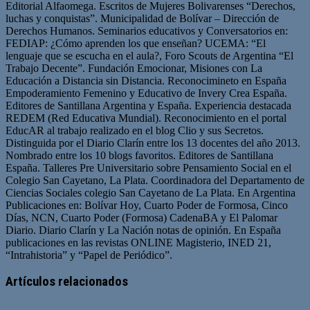
Editorial Alfaomega. Escritos de Mujeres Bolivarenses “Derechos,
luchas y conquistas”. Municipalidad de Bolívar – Dirección de
Derechos Humanos. Seminarios educativos y Conversatorios en:
FEDIAP: ¿Cómo aprenden los que enseñan? UCEMA: “El
lenguaje que se escucha en el aula?, Foro Scouts de Argentina “El
Trabajo Decente”. Fundación Emocionar, Misiones con La
Educación a Distancia sin Distancia. Reconocimineto en España
Empoderamiento Femenino y Educativo de Invery Crea España.
Editores de Santillana Argentina y España. Experiencia destacada
REDEM (Red Educativa Mundial). Reconocimiento en el portal
EducAR al trabajo realizado en el blog Clio y sus Secretos.
Distinguida por el Diario Clarín entre los 13 docentes del año 2013.
Nombrado entre los 10 blogs favoritos. Editores de Santillana
España. Talleres Pre Universitario sobre Pensamiento Social en el
Colegio San Cayetano, La Plata. Coordinadora del Departamento de
Ciencias Sociales colegio San Cayetano de La Plata. En Argentina
Publicaciones en: Bolívar Hoy, Cuarto Poder de Formosa, Cinco
Días, NCN, Cuarto Poder (Formosa) CadenaBA y El Palomar
Diario. Diario Clarín y La Nación notas de opinión. En España
publicaciones en las revistas ONLINE Magisterio, INED 21,
“Intrahistoria” y “Papel de Periódico”.
Sitio
Facebook
Twitter
YouTube
web
Artículos relacionados