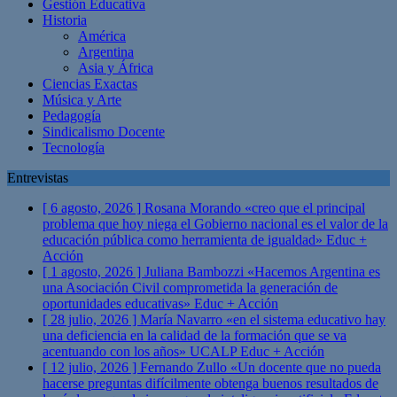
Gestión Educativa
Historia
América
Argentina
Asia y África
Ciencias Exactas
Música y Arte
Pedagogía
Sindicalismo Docente
Tecnología
Entrevistas
[ 6 agosto, 2026 ]
Rosana Morando «creo que el principal
problema que hoy niega el Gobierno nacional es el valor de la
educación pública como herramienta de igualdad»
Educ +
Acción
[ 1 agosto, 2026 ]
Juliana Bambozzi «Hacemos Argentina es
una Asociación Civil comprometida la generación de
oportunidades educativas»
Educ + Acción
[ 28 julio, 2026 ]
María Navarro «en el sistema educativo hay
una deficiencia en la calidad de la formación que se va
acentuando con los años» UCALP
Educ + Acción
[ 12 julio, 2026 ]
Fernando Zullo «Un docente que no pueda
hacerse preguntas difícilmente obtenga buenos resultados de