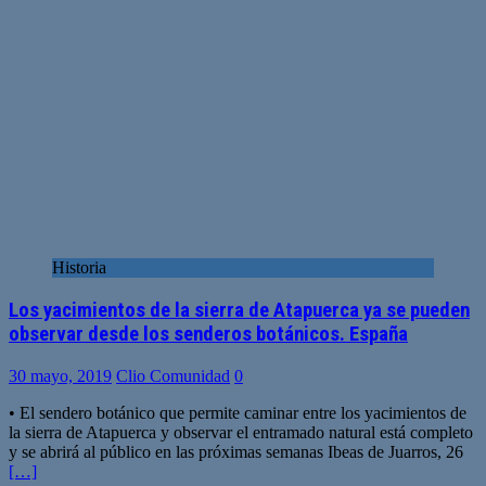
Historia
Los yacimientos de la sierra de Atapuerca ya se pueden
observar desde los senderos botánicos. España
30 mayo, 2019
Clio Comunidad
0
• El sendero botánico que permite caminar entre los yacimientos de
la sierra de Atapuerca y observar el entramado natural está completo
y se abrirá al público en las próximas semanas Ibeas de Juarros, 26
[…]