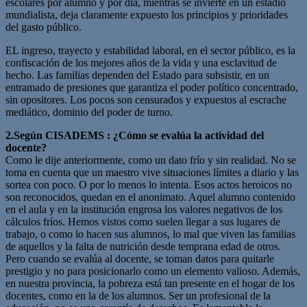
escolares por alumno y por día, mientras se invierte en un estadio
mundialista, deja claramente expuesto los principios y prioridades
del gasto público.
EL ingreso, trayecto y estabilidad laboral, en el sector público, es la
confiscación de los mejores años de la vida y una esclavitud de
hecho. Las familias dependen del Estado para subsistir, en un
entramado de presiones que garantiza el poder político concentrado,
sin opositores. Los pocos son censurados y expuestos al escrache
mediático, dominio del poder de turno.
2.Según CISADEMS : ¿Cómo se evalúa la actividad del
docente?
Como le dije anteriormente, como un dato frío y sin realidad. No se
toma en cuenta que un maestro vive situaciones límites a diario y las
sortea con poco. O por lo menos lo intenta. Esos actos heroicos no
son reconocidos, quedan en el anonimato. Aquel alumno contenido
en el aula y en la institución engrosa los valores negativos de los
cálculos fríos. Hemos vistos como suelen llegar a sus lugares de
trabajo, o como lo hacen sus alumnos, lo mal que viven las familias
de aquellos y la falta de nutrición desde temprana edad de otros.
Pero cuando se evalúa al docente, se toman datos para quitarle
prestigio y no para posicionarlo como un elemento valioso. Además,
en nuestra provincia, la pobreza está tan presente en el hogar de los
docentes, como en la de los alumnos. Ser un profesional de la