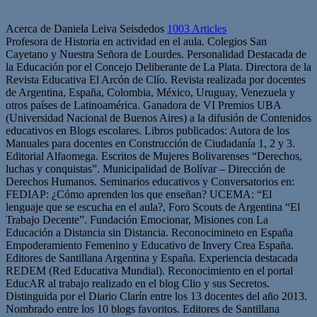
Acerca de Daniela Leiva Seisdedos
1003 Articles
Profesora de Historia en actividad en el aula. Colegios San
Cayetano y Nuestra Señora de Lourdes. Personalidad Destacada de
la Educación por el Concejo Deliberante de La Plata. Directora de la
Revista Educativa El Arcón de Clío. Revista realizada por docentes
de Argentina, España, Colombia, México, Uruguay, Venezuela y
otros países de Latinoamérica. Ganadora de VI Premios UBA
(Universidad Nacional de Buenos Aires) a la difusión de Contenidos
educativos en Blogs escolares. Libros publicados: Autora de los
Manuales para docentes en Construcción de Ciudadanía 1, 2 y 3.
Editorial Alfaomega. Escritos de Mujeres Bolivarenses “Derechos,
luchas y conquistas”. Municipalidad de Bolívar – Dirección de
Derechos Humanos. Seminarios educativos y Conversatorios en:
FEDIAP: ¿Cómo aprenden los que enseñan? UCEMA: “El
lenguaje que se escucha en el aula?, Foro Scouts de Argentina “El
Trabajo Decente”. Fundación Emocionar, Misiones con La
Educación a Distancia sin Distancia. Reconocimineto en España
Empoderamiento Femenino y Educativo de Invery Crea España.
Editores de Santillana Argentina y España. Experiencia destacada
REDEM (Red Educativa Mundial). Reconocimiento en el portal
EducAR al trabajo realizado en el blog Clio y sus Secretos.
Distinguida por el Diario Clarín entre los 13 docentes del año 2013.
Nombrado entre los 10 blogs favoritos. Editores de Santillana