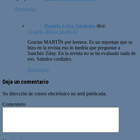
Responder
Daniela Leiva Seisdedos
dice:
12 abril, 2016 a las 08:43
Gracias MARTÍN por leernos. Es un reportaje que se
hizo en la revista eso lo tnedría que preguntar a
Sanchéz Ziiny. En la revista no se ha evaluado nada de
eso. Saludos cordiales.
Responder
Deja un comentario
Su dirección de correo electrónico no será publicada.
Comentario