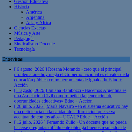
Gestión Educativa
Historia
América
Argentina
Asia y África
Ciencias Exactas
Música y Arte
Pedagogía
Sindicalismo Docente
Tecnología
Entrevistas
[ 6 agosto, 2026 ]
Rosana Morando «creo que el principal
problema que hoy niega el Gobierno nacional es el valor de la
educación pública como herramienta de igualdad»
Educ +
Acción
[ 1 agosto, 2026 ]
Juliana Bambozzi «Hacemos Argentina es
una Asociación Civil comprometida la generación de
oportunidades educativas»
Educ + Acción
[ 28 julio, 2026 ]
María Navarro «en el sistema educativo hay
una deficiencia en la calidad de la formación que se va
acentuando con los años» UCALP
Educ + Acción
[ 12 julio, 2026 ]
Fernando Zullo «Un docente que no pueda
hacerse preguntas difícilmente obtenga buenos resultados de