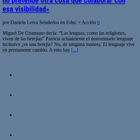
no pretende otra cosa que colaborar con
esa visibilidad»
por Daniela Leiva Seisdedos en Educ + Acción
0
Miguel De Unamuno decía: “Las lenguas, como las religiones,
viven de las herejías” Patricia actualmente el denominado lenguaje
inclusivo ¿es una herejía? No, de ninguna manera. El lenguaje vive
en permanente cambio. A esto hay
[...]