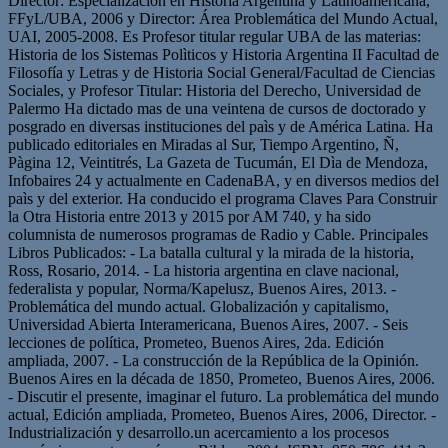
Director: Especialización en Historia Argentina y Latinoamericana,
FFyL/UBA, 2006 y Director: Área Problemática del Mundo Actual,
UAI, 2005-2008. Es Profesor titular regular UBA de las materias:
Historia de los Sistemas Polìticos y Historia Argentina II Facultad de
Filosofía y Letras y de Historia Social General/Facultad de Ciencias
Sociales, y Profesor Titular: Historia del Derecho, Universidad de
Palermo Ha dictado mas de una veintena de cursos de doctorado y
posgrado en diversas instituciones del paìs y de América Latina. Ha
publicado editoriales en Miradas al Sur, Tiempo Argentino, Ñ,
Pàgina 12, Veintitrés, La Gazeta de Tucumán, El Dìa de Mendoza,
Infobaires 24 y actualmente en CadenaBA, y en diversos medios del
paìs y del exterior. Ha conducido el programa Claves Para Construir
la Otra Historia entre 2013 y 2015 por AM 740, y ha sido
columnista de numerosos programas de Radio y Cable. Principales
Libros Publicados: - La batalla cultural y la mirada de la historia,
Ross, Rosario, 2014. - La historia argentina en clave nacional,
federalista y popular, Norma/Kapelusz, Buenos Aires, 2013. -
Problemática del mundo actual. Globalización y capitalismo,
Universidad Abierta Interamericana, Buenos Aires, 2007. - Seis
lecciones de política, Prometeo, Buenos Aires, 2da. Edición
ampliada, 2007. - La construcción de la República de la Opinión.
Buenos Aires en la década de 1850, Prometeo, Buenos Aires, 2006.
- Discutir el presente, imaginar el futuro. La problemática del mundo
actual, Edición ampliada, Prometeo, Buenos Aires, 2006, Director. -
Industrialización y desarrollo.un acercamiento a los procesos