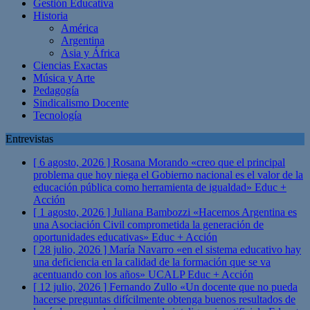
Gestión Educativa
Historia
América
Argentina
Asia y África
Ciencias Exactas
Música y Arte
Pedagogía
Sindicalismo Docente
Tecnología
Entrevistas
[ 6 agosto, 2026 ]
Rosana Morando «creo que el principal
problema que hoy niega el Gobierno nacional es el valor de la
educación pública como herramienta de igualdad»
Educ +
Acción
[ 1 agosto, 2026 ]
Juliana Bambozzi «Hacemos Argentina es
una Asociación Civil comprometida la generación de
oportunidades educativas»
Educ + Acción
[ 28 julio, 2026 ]
María Navarro «en el sistema educativo hay
una deficiencia en la calidad de la formación que se va
acentuando con los años» UCALP
Educ + Acción
[ 12 julio, 2026 ]
Fernando Zullo «Un docente que no pueda
hacerse preguntas difícilmente obtenga buenos resultados de