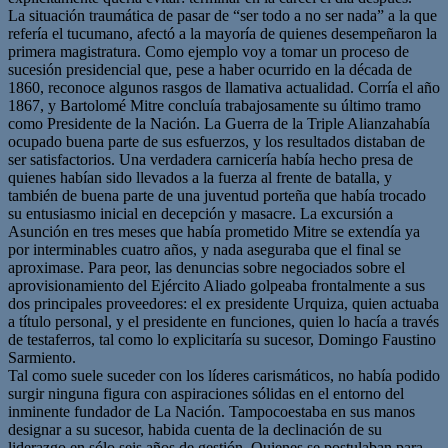
La situación traumática de pasar de “ser todo a no ser nada” a la que
refería el tucumano, afectó a la mayoría de quienes desempeñaron la
primera magistratura. Como ejemplo voy a tomar un proceso de
sucesión presidencial que, pese a haber ocurrido en la década de
1860, reconoce algunos rasgos de llamativa actualidad. Corría el año
1867, y Bartolomé Mitre concluía trabajosamente su último tramo
como Presidente de la Nación. La Guerra de la Triple Alianzahabía
ocupado buena parte de sus esfuerzos, y los resultados distaban de
ser satisfactorios. Una verdadera carnicería había hecho presa de
quienes habían sido llevados a la fuerza al frente de batalla, y
también de buena parte de una juventud porteña que había trocado
su entusiasmo inicial en decepción y masacre. La excursión a
Asunción en tres meses que había prometido Mitre se extendía ya
por interminables cuatro años, y nada aseguraba que el final se
aproximase. Para peor, las denuncias sobre negociados sobre el
aprovisionamiento del Ejército Aliado golpeaba frontalmente a sus
dos principales proveedores: el ex presidente Urquiza, quien actuaba
a título personal, y el presidente en funciones, quien lo hacía a través
de testaferros, tal como lo explicitaría su sucesor, Domingo Faustino
Sarmiento.
Tal como suele suceder con los líderes carismáticos, no había podido
surgir ninguna figura con aspiraciones sólidas en el entorno del
inminente fundador de La Nación. Tampocoestaba en sus manos
designar a su sucesor, habida cuenta de la declinación de su
liderazgo en sólo seis años de gestión. Quienes se postulaban para