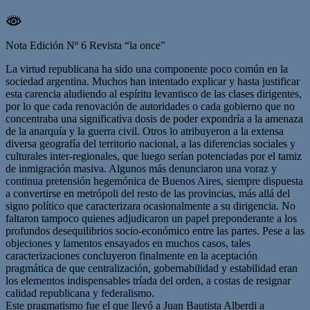
Nota Edición Nº 6 Revista “la once”
La virtud republicana ha sido una componente poco común en la
sociedad argentina. Muchos han intentado explicar y hasta justificar
esta carencia aludiendo al espíritu levantisco de las clases dirigentes,
por lo que cada renovación de autoridades o cada gobierno que no
concentraba una significativa dosis de poder expondría a la amenaza
de la anarquía y la guerra civil. Otros lo atribuyeron a la extensa
diversa geografía del territorio nacional, a las diferencias sociales y
culturales inter-regionales, que luego serían potenciadas por el tamiz
de inmigración masiva. Algunos más denunciaron una voraz y
continua pretensión hegemónica de Buenos Aires, siempre dispuesta
a convertirse en metrópoli del resto de las provincias, más allá del
signo político que caracterizara ocasionalmente a su dirigencia. No
faltaron tampoco quienes adjudicaron un papel preponderante a los
profundos desequilibrios socio-económico entre las partes. Pese a las
objeciones y lamentos ensayados en muchos casos, tales
caracterizaciones concluyeron finalmente en la aceptación
pragmática de que centralización, gobernabilidad y estabilidad eran
los elementos indispensables tríada del orden, a costas de resignar
calidad republicana y federalismo.
Este pragmatismo fue el que llevó a Juan Bautista Alberdi a