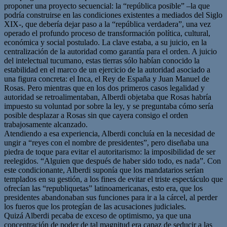
proponer una proyecto secuencial: la “república posible” –la que
podría construirse en las condiciones existentes a mediados del Siglo
XIX-, que debería dejar paso a la “república verdadera”, una vez
operado el profundo proceso de transformación política, cultural,
económica y social postulado. La clave estaba, a su juicio, en la
centralización de la autoridad como garantía para el orden. A juicio
del intelectual tucumano, estas tierras sólo habían conocido la
estabilidad en el marco de un ejercicio de la autoridad asociado a
una figura concreta: el Inca, el Rey de España y Juan Manuel de
Rosas. Pero mientras que en los dos primeros casos legalidad y
autoridad se retroalimentaban, Alberdi objetaba que Rosas habría
impuesto su voluntad por sobre la ley, y se preguntaba cómo sería
posible desplazar a Rosas sin que cayera consigo el orden
trabajosamente alcanzado.
Atendiendo a esa experiencia, Alberdi concluía en la necesidad de
ungir a “reyes con el nombre de presidentes”, pero diseñaba una
piedra de toque para evitar el autoritarismo: la imposibilidad de ser
reelegidos. “Alguien que después de haber sido todo, es nada”. Con
este condicionante, Alberdi suponía que los mandatarios serían
templados en su gestión, a los fines de evitar el triste espectáculo que
ofrecían las “republiquetas” latinoamericanas, esto era, que los
presidentes abandonaban sus funciones para ir a la cárcel, al perder
los fueros que los protegían de las acusaciones judiciales.
Quizá Alberdi pecaba de exceso de optimismo, ya que una
concentración de poder de tal magnitud era capaz de seducir a las