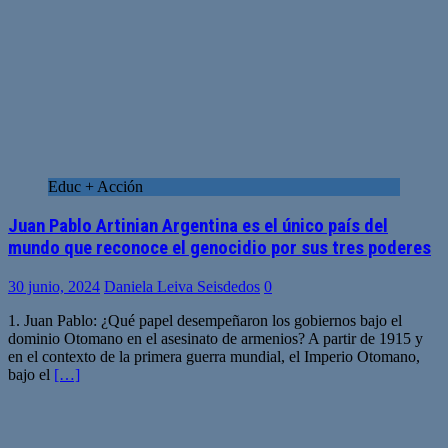
Educ + Acción
Juan Pablo Artinian Argentina es el único país del
mundo que reconoce el genocidio por sus tres poderes
30 junio, 2024
Daniela Leiva Seisdedos
0
1. Juan Pablo: ¿Qué papel desempeñaron los gobiernos bajo el
dominio Otomano en el asesinato de armenios? A partir de 1915 y
en el contexto de la primera guerra mundial, el Imperio Otomano,
bajo el
[…]