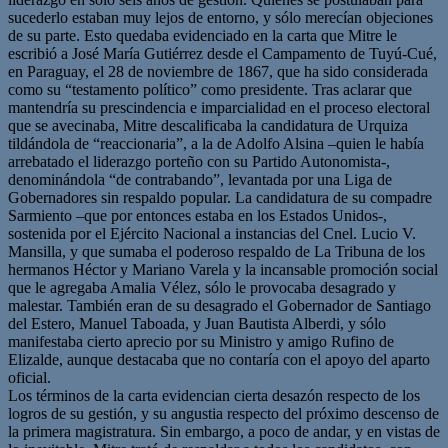
sucederlo estaban muy lejos de entorno, y sólo merecían objeciones
de su parte. Esto quedaba evidenciado en la carta que Mitre le
escribió a José María Gutiérrez desde el Campamento de Tuyú-Cué,
en Paraguay, el 28 de noviembre de 1867, que ha sido considerada
como su “testamento político” como presidente. Tras aclarar que
mantendría su prescindencia e imparcialidad en el proceso electoral
que se avecinaba, Mitre descalificaba la candidatura de Urquiza
tildándola de “reaccionaria”, a la de Adolfo Alsina –quien le había
arrebatado el liderazgo porteño con su Partido Autonomista-,
denominándola “de contrabando”, levantada por una Liga de
Gobernadores sin respaldo popular. La candidatura de su compadre
Sarmiento –que por entonces estaba en los Estados Unidos-,
sostenida por el Ejército Nacional a instancias del Cnel. Lucio V.
Mansilla, y que sumaba el poderoso respaldo de La Tribuna de los
hermanos Héctor y Mariano Varela y la incansable promoción social
que le agregaba Amalia Vélez, sólo le provocaba desagrado y
malestar. También eran de su desagrado el Gobernador de Santiago
del Estero, Manuel Taboada, y Juan Bautista Alberdi, y sólo
manifestaba cierto aprecio por su Ministro y amigo Rufino de
Elizalde, aunque destacaba que no contaría con el apoyo del aparto
oficial.
Los términos de la carta evidencian cierta desazón respecto de los
logros de su gestión, y su angustia respecto del próximo descenso de
la primera magistratura. Sin embargo, a poco de andar, y en vistas de