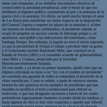
almas más templadas, al no definirse mecanismos efectivos de
control sobre la autoridad presidencial, ante el temor de que eso
debilitaría al régimen político, exponiendo al país a la amenaza de la
guerra civil o la anarquía. En efecto, no tardó mucho tiempo el autor
de Las Bases para manifestar sus dudas respecto de la disposición
del General Urquiza a respetar los plazos de su mandato y, si bien
sus temores no resultaron confirmados, el presidente saliente se
ocupó de pergeñar un sucesor carente de liderazgo propio y, en
apariencia, susceptible a las indicaciones del entrerriano, como
Santiago Derqui. Sin embargo, la jugada no tuvo el efecto esperado,
ya que la precariedad de Derqui lo indujo a pivotear entre su gestor
y el Gobernador porteño Bartolomé Mitre, que concluyó en la
Batalla de Pavón (1861) y el consabido acuerdo de gobernabilidad
entre Mitre y Urquiza, propiciado por la Sociedad
Masónicarecientemente fundada.
De este modo, y ya desde un primer momento, quedó claro que un
régimen articulado en torno a un “rey con el nombre de presidente”
no constituía una garantía de orden ni estimulaba el desarrollo de la
virtus republicana. Como es sabido, a partir de entonces nuestra
historia ha sido generosa en los ejemplos de presidentes que han
insistido en modificar el texto constitucional para obtener su
reelección, o que han designado sucesores a través de los cuales
pretendieron ingenuamente mantener su poder desde las sombras, y
hasta algunos de ellos se han visto expuestos a aquello que Alberdi
explícitamente quería evitar: terminar en la cárcel el día después.