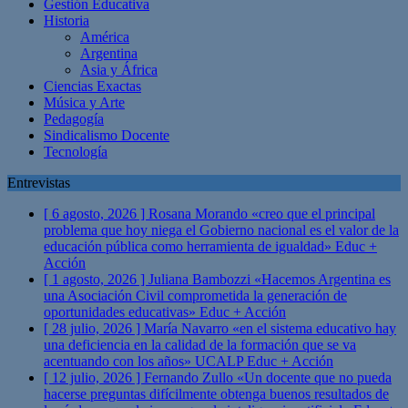
Gestión Educativa
Historia
América
Argentina
Asia y África
Ciencias Exactas
Música y Arte
Pedagogía
Sindicalismo Docente
Tecnología
Entrevistas
[ 6 agosto, 2026 ]
Rosana Morando «creo que el principal
problema que hoy niega el Gobierno nacional es el valor de la
educación pública como herramienta de igualdad»
Educ +
Acción
[ 1 agosto, 2026 ]
Juliana Bambozzi «Hacemos Argentina es
una Asociación Civil comprometida la generación de
oportunidades educativas»
Educ + Acción
[ 28 julio, 2026 ]
María Navarro «en el sistema educativo hay
una deficiencia en la calidad de la formación que se va
acentuando con los años» UCALP
Educ + Acción
[ 12 julio, 2026 ]
Fernando Zullo «Un docente que no pueda
hacerse preguntas difícilmente obtenga buenos resultados de