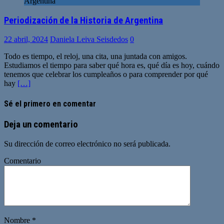
Argentina
Periodización de la Historia de Argentina
22 abril, 2024
Daniela Leiva Seisdedos
0
Todo es tiempo, el reloj, una cita, una juntada con amigos.
Estudiamos el tiempo para saber qué hora es, qué día es hoy, cuándo
tenemos que celebrar los cumpleaños o para comprender por qué
hay
[…]
Sé el primero en comentar
Deja un comentario
Su dirección de correo electrónico no será publicada.
Comentario
Nombre
*