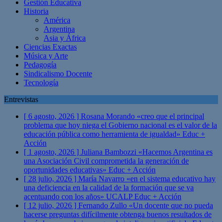
Gestión Educativa
Historia
América
Argentina
Asia y África
Ciencias Exactas
Música y Arte
Pedagogía
Sindicalismo Docente
Tecnología
Entrevistas
[ 6 agosto, 2026 ]
Rosana Morando «creo que el principal
problema que hoy niega el Gobierno nacional es el valor de la
educación pública como herramienta de igualdad»
Educ +
Acción
[ 1 agosto, 2026 ]
Juliana Bambozzi «Hacemos Argentina es
una Asociación Civil comprometida la generación de
oportunidades educativas»
Educ + Acción
[ 28 julio, 2026 ]
María Navarro «en el sistema educativo hay
una deficiencia en la calidad de la formación que se va
acentuando con los años» UCALP
Educ + Acción
[ 12 julio, 2026 ]
Fernando Zullo «Un docente que no pueda
hacerse preguntas difícilmente obtenga buenos resultados de