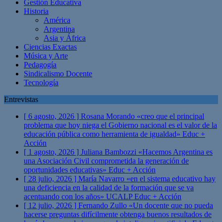
Gestión Educativa
Historia
América
Argentina
Asia y África
Ciencias Exactas
Música y Arte
Pedagogía
Sindicalismo Docente
Tecnología
Entrevistas
[ 6 agosto, 2026 ]
Rosana Morando «creo que el principal
problema que hoy niega el Gobierno nacional es el valor de la
educación pública como herramienta de igualdad»
Educ +
Acción
[ 1 agosto, 2026 ]
Juliana Bambozzi «Hacemos Argentina es
una Asociación Civil comprometida la generación de
oportunidades educativas»
Educ + Acción
[ 28 julio, 2026 ]
María Navarro «en el sistema educativo hay
una deficiencia en la calidad de la formación que se va
acentuando con los años» UCALP
Educ + Acción
[ 12 julio, 2026 ]
Fernando Zullo «Un docente que no pueda
hacerse preguntas difícilmente obtenga buenos resultados de