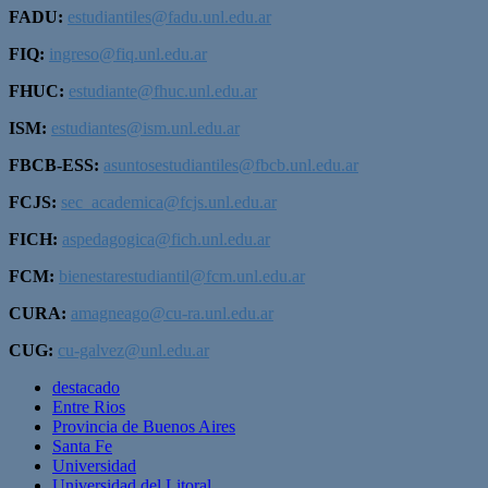
FADU:
estudiantiles@fadu.unl.edu.ar
FIQ:
ingreso@fiq.unl.edu.ar
FHUC:
estudiante@fhuc.unl.edu.ar
ISM:
estudiantes@ism.unl.edu.ar
FBCB-ESS:
asuntosestudiantiles@fbcb.unl.edu.ar
FCJS:
sec_academica@fcjs.unl.edu.ar
FICH:
aspedagogica@fich.unl.edu.ar
FCM:
bienestarestudiantil@fcm.unl.edu.ar
CURA:
amagneago@cu-ra.unl.edu.ar
CUG:
cu-galvez@unl.edu.ar
destacado
Entre Rios
Provincia de Buenos Aires
Santa Fe
Universidad
Universidad del Litoral