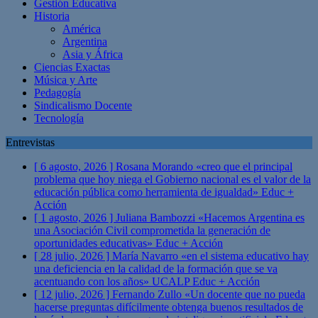
Gestión Educativa
Historia
América
Argentina
Asia y África
Ciencias Exactas
Música y Arte
Pedagogía
Sindicalismo Docente
Tecnología
Entrevistas
[ 6 agosto, 2026 ]
Rosana Morando «creo que el principal
problema que hoy niega el Gobierno nacional es el valor de la
educación pública como herramienta de igualdad»
Educ +
Acción
[ 1 agosto, 2026 ]
Juliana Bambozzi «Hacemos Argentina es
una Asociación Civil comprometida la generación de
oportunidades educativas»
Educ + Acción
[ 28 julio, 2026 ]
María Navarro «en el sistema educativo hay
una deficiencia en la calidad de la formación que se va
acentuando con los años» UCALP
Educ + Acción
[ 12 julio, 2026 ]
Fernando Zullo «Un docente que no pueda
hacerse preguntas difícilmente obtenga buenos resultados de