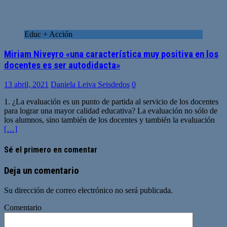
Educ + Acción
Miriam Niveyro «una característica muy positiva en los
docentes es ser autodidacta»
13 abril, 2021
Daniela Leiva Seisdedos
0
1. ¿La evaluación es un punto de partida al servicio de los docentes
para lograr una mayor calidad educativa? La evaluación no sólo de
los alumnos, sino también de los docentes y también la evaluación
[…]
Sé el primero en comentar
Deja un comentario
Su dirección de correo electrónico no será publicada.
Comentario