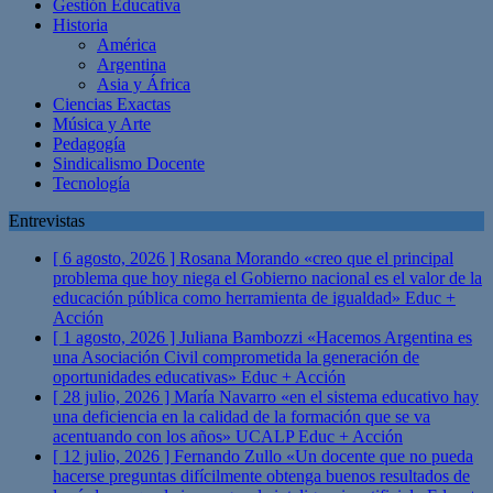
Gestión Educativa
Historia
América
Argentina
Asia y África
Ciencias Exactas
Música y Arte
Pedagogía
Sindicalismo Docente
Tecnología
Entrevistas
[ 6 agosto, 2026 ]
Rosana Morando «creo que el principal
problema que hoy niega el Gobierno nacional es el valor de la
educación pública como herramienta de igualdad»
Educ +
Acción
[ 1 agosto, 2026 ]
Juliana Bambozzi «Hacemos Argentina es
una Asociación Civil comprometida la generación de
oportunidades educativas»
Educ + Acción
[ 28 julio, 2026 ]
María Navarro «en el sistema educativo hay
una deficiencia en la calidad de la formación que se va
acentuando con los años» UCALP
Educ + Acción
[ 12 julio, 2026 ]
Fernando Zullo «Un docente que no pueda
hacerse preguntas difícilmente obtenga buenos resultados de