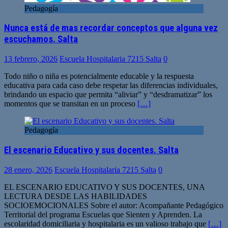
Pedagogía
Nunca está de mas recordar conceptos que alguna vez
escuchamos. Salta
13 febrero, 2026
Escuela Hospitalaria 7215 Salta
0
Todo niño o niña es potencialmente educable y la respuesta
educativa para cada caso debe respetar las diferencias individuales,
brindando un espacio que permita “aliviar” y “desdramatizar” los
momentos que se transitan en un proceso
[…]
Pedagogía
El escenario Educativo y sus docentes. Salta
28 enero, 2026
Escuela Hospitalaria 7215 Salta
0
EL ESCENARIO EDUCATIVO Y SUS DOCENTES, UNA
LECTURA DESDE LAS HABILIDADES
SOCIOEMOCIONALES Sobre el autor: Acompañante Pedagógico
Territorial del programa Escuelas que Sienten y Aprenden. La
escolaridad domiciliaria y hospitalaria es un valioso trabajo que
[…]