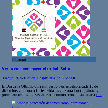
Pedagogía
Ver la vida con mayor claridad. Salta
9 mayo, 2026
Escuela Hospitalaria 7215 Salta
0
El Día de la Oftalmología en nuestro país se celebra cada 13 de
diciembre, en honor a las festividades de Santa Lucía, patrona y
protectora de la salud visual. Nos reunimos con la Dra. María
[…]