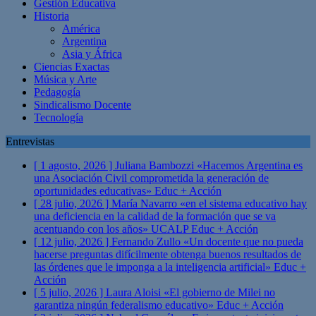
Gestión Educativa
Historia
América
Argentina
Asia y África
Ciencias Exactas
Música y Arte
Pedagogía
Sindicalismo Docente
Tecnología
Entrevistas
[ 1 agosto, 2026 ]
Juliana Bambozzi «Hacemos Argentina es
una Asociación Civil comprometida la generación de
oportunidades educativas»
Educ + Acción
[ 28 julio, 2026 ]
María Navarro «en el sistema educativo hay
una deficiencia en la calidad de la formación que se va
acentuando con los años» UCALP
Educ + Acción
[ 12 julio, 2026 ]
Fernando Zullo «Un docente que no pueda
hacerse preguntas difícilmente obtenga buenos resultados de
las órdenes que le imponga a la inteligencia artificial»
Educ +
Acción
[ 5 julio, 2026 ]
Laura Aloisi «El gobierno de Milei no
garantiza ningún federalismo educativo»
Educ + Acción