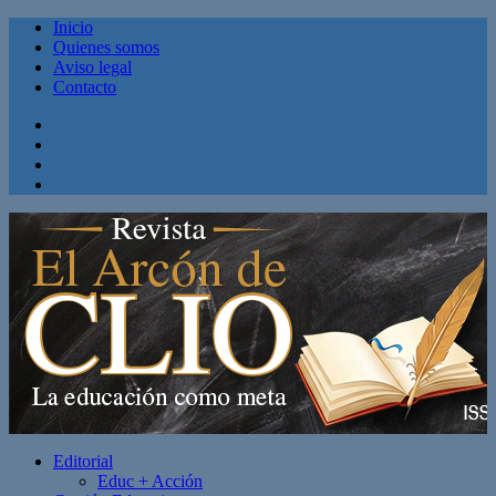
Inicio
Quienes somos
Aviso legal
Contacto
Facebook
Twitter
Linkedin
Youtube
Editorial
Educ + Acción