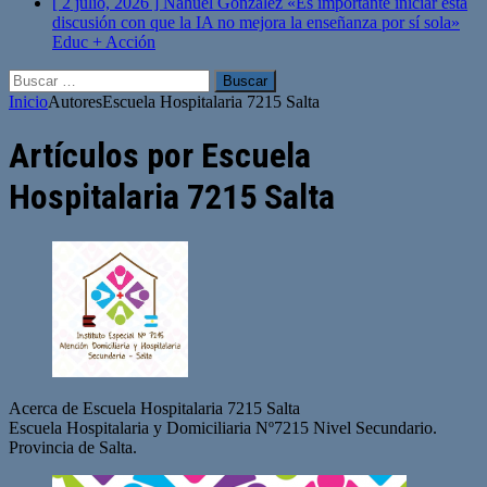
[ 2 julio, 2026 ]
Nahuel González «Es importante iniciar esta
discusión con que la IA no mejora la enseñanza por sí sola»
Educ + Acción
Buscar:
Inicio
Autores
Escuela Hospitalaria 7215 Salta
Artículos por
Escuela
Hospitalaria 7215 Salta
Acerca de Escuela Hospitalaria 7215 Salta
Escuela Hospitalaria y Domiciliaria Nº7215 Nivel Secundario.
Provincia de Salta.