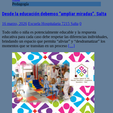
Pedagogía
Desde la educación debemos “ampliar miradas”. Salta
16 marzo, 2026
Escuela Hospitalaria 7215 Salta
0
Todo niño o niña es potencialmente educable y la respuesta
educativa para cada caso debe respetar las diferencias individuales,
brindando un espacio que permita “aliviar” y “desdramatizar” los
momentos que se transitan en un proceso
[…]