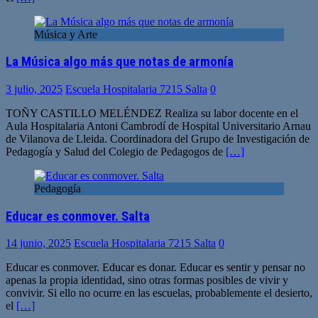
Música y Arte
La Música algo más que notas de armonía
3 julio, 2025
Escuela Hospitalaria 7215 Salta
0
TOÑY CASTILLO MELÉNDEZ Realiza su labor docente en el
Aula Hospitalaria Antoni Cambrodí de Hospital Universitario Arnau
de Vilanova de Lleida. Coordinadora del Grupo de Investigación de
Pedagogía y Salud del Colegio de Pedagogos de
[…]
Pedagogía
Educar es conmover. Salta
14 junio, 2025
Escuela Hospitalaria 7215 Salta
0
Educar es conmover. Educar es donar. Educar es sentir y pensar no
apenas la propia identidad, sino otras formas posibles de vivir y
convivir. Si ello no ocurre en las escuelas, probablemente el desierto,
el
[…]