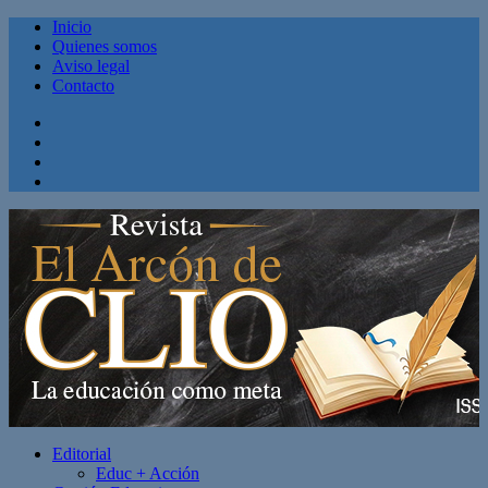
Inicio
Quienes somos
Aviso legal
Contacto
Facebook
Twitter
Linkedin
Youtube
Editorial
Educ + Acción