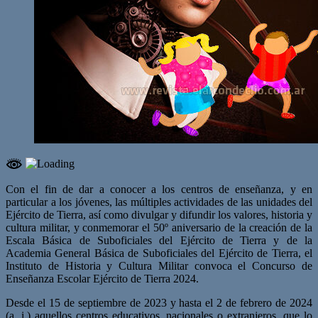
Con el fin de dar a conocer a los centros de enseñanza, y en
particular a los jóvenes, las múltiples actividades de las unidades del
Ejército de Tierra, así como divulgar y difundir los valores, historia y
cultura militar, y conmemorar el 50º aniversario de la creación de la
Escala Básica de Suboficiales del Ejército de Tierra y de la
Academia General Básica de Suboficiales del Ejército de Tierra, el
Instituto de Historia y Cultura Militar convoca el Concurso de
Enseñanza Escolar Ejército de Tierra 2024.
Desde el 15 de septiembre de 2023 y hasta el 2 de febrero de 2024
(a. i.) aquellos centros educativos, nacionales o extranjeros, que lo