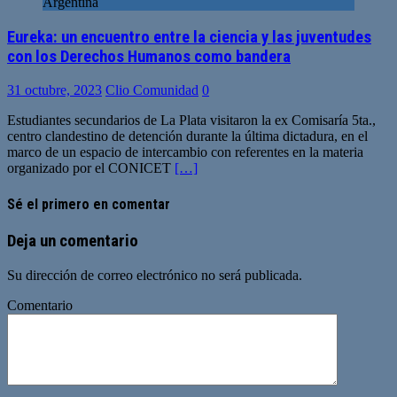
Argentina
Eureka: un encuentro entre la ciencia y las juventudes
con los Derechos Humanos como bandera
31 octubre, 2023
Clio Comunidad
0
Estudiantes secundarios de La Plata visitaron la ex Comisaría 5ta.,
centro clandestino de detención durante la última dictadura, en el
marco de un espacio de intercambio con referentes en la materia
organizado por el CONICET
[…]
Sé el primero en comentar
Deja un comentario
Su dirección de correo electrónico no será publicada.
Comentario