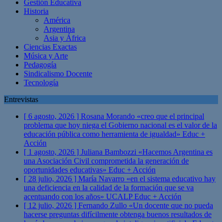
Gestión Educativa
Historia
América
Argentina
Asia y África
Ciencias Exactas
Música y Arte
Pedagogía
Sindicalismo Docente
Tecnología
Entrevistas
[ 6 agosto, 2026 ]
Rosana Morando «creo que el principal
problema que hoy niega el Gobierno nacional es el valor de la
educación pública como herramienta de igualdad»
Educ +
Acción
[ 1 agosto, 2026 ]
Juliana Bambozzi «Hacemos Argentina es
una Asociación Civil comprometida la generación de
oportunidades educativas»
Educ + Acción
[ 28 julio, 2026 ]
María Navarro «en el sistema educativo hay
una deficiencia en la calidad de la formación que se va
acentuando con los años» UCALP
Educ + Acción
[ 12 julio, 2026 ]
Fernando Zullo «Un docente que no pueda
hacerse preguntas difícilmente obtenga buenos resultados de