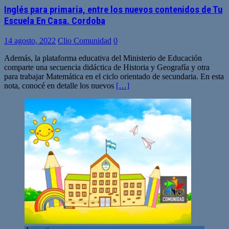
Inglés para primaria, entre los nuevos contenidos de Tu
Escuela En Casa. Cordoba
14 agosto, 2022
Clio Comunidad
0
Además, la plataforma educativa del Ministerio de Educación
comparte una secuencia didáctica de Historia y Geografía y otra
para trabajar Matemática en el ciclo orientado de secundaria. En esta
nota, conocé en detalle los nuevos
[…]