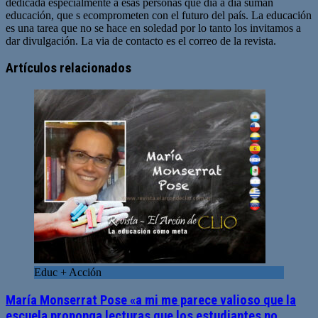
dedicada especialmente a esas personas que día a día suman
educación, que s ecomprometen con el futuro del país. La educación
es una tarea que no se hace en soledad por lo tanto los invitamos a
dar divulgación. La via de contacto es el correo de la revista.
Sitio
web
Artículos relacionados
Educ + Acción
María Monserrat Pose «a mi me parece valioso que la
escuela proponga lecturas que los estudiantes no