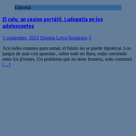
Editorial
El celu, un casino portátil. Ludopatía en los
adolescentes
5 septiembre, 2023
Daniela Leiva Seisdedos
3
Acá todos estamos para sumar, el futuro no se puede hipotecar. Los
juegos de azar con apuestas , sobre todo en línea, están creciendo
entre los jóvenes. Un problema que no tiene frontera, todo comenzó
[…]