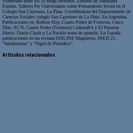
Nombrado entre los 10 blogs favoritos. Editores de Santillana
España. Talleres Pre Universitario sobre Pensamiento Social en el
Colegio San Cayetano, La Plata. Coordinadora del Departamento de
Ciencias Sociales colegio San Cayetano de La Plata. En Argentina
Publicaciones en: Bolívar Hoy, Cuarto Poder de Formosa, Cinco
Días, NCN, Cuarto Poder (Formosa) CadenaBA y El Palomar
Diario. Diario Clarín y La Nación notas de opinión. En España
publicaciones en las revistas ONLINE Magisterio, INED 21,
“Intrahistoria” y “Papel de Periódico”.
Sitio
Facebook
Twitter
YouTube
web
Artículos relacionados