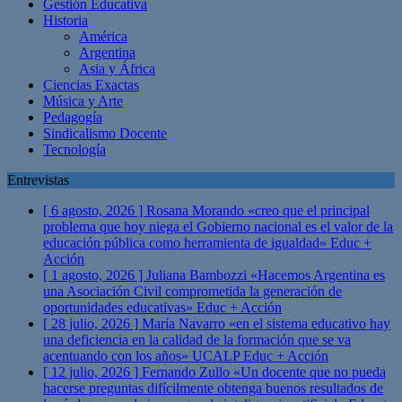
Gestión Educativa
Historia
América
Argentina
Asia y África
Ciencias Exactas
Música y Arte
Pedagogía
Sindicalismo Docente
Tecnología
Entrevistas
[ 6 agosto, 2026 ]
Rosana Morando «creo que el principal
problema que hoy niega el Gobierno nacional es el valor de la
educación pública como herramienta de igualdad»
Educ +
Acción
[ 1 agosto, 2026 ]
Juliana Bambozzi «Hacemos Argentina es
una Asociación Civil comprometida la generación de
oportunidades educativas»
Educ + Acción
[ 28 julio, 2026 ]
María Navarro «en el sistema educativo hay
una deficiencia en la calidad de la formación que se va
acentuando con los años» UCALP
Educ + Acción
[ 12 julio, 2026 ]
Fernando Zullo «Un docente que no pueda
hacerse preguntas difícilmente obtenga buenos resultados de