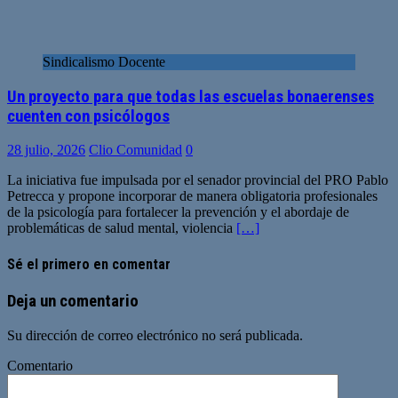
Sindicalismo Docente
Un proyecto para que todas las escuelas bonaerenses
cuenten con psicólogos
28 julio, 2026
Clio Comunidad
0
La iniciativa fue impulsada por el senador provincial del PRO Pablo
Petrecca y propone incorporar de manera obligatoria profesionales
de la psicología para fortalecer la prevención y el abordaje de
problemáticas de salud mental, violencia
[…]
Sé el primero en comentar
Deja un comentario
Su dirección de correo electrónico no será publicada.
Comentario