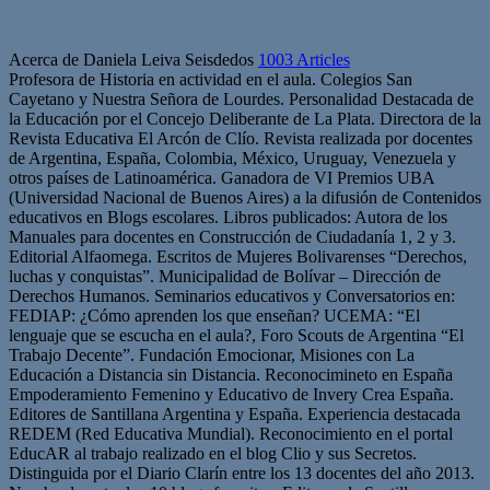
Acerca de Daniela Leiva Seisdedos
1003 Articles
Profesora de Historia en actividad en el aula. Colegios San
Cayetano y Nuestra Señora de Lourdes. Personalidad Destacada de
la Educación por el Concejo Deliberante de La Plata. Directora de la
Revista Educativa El Arcón de Clío. Revista realizada por docentes
de Argentina, España, Colombia, México, Uruguay, Venezuela y
otros países de Latinoamérica. Ganadora de VI Premios UBA
(Universidad Nacional de Buenos Aires) a la difusión de Contenidos
educativos en Blogs escolares. Libros publicados: Autora de los
Manuales para docentes en Construcción de Ciudadanía 1, 2 y 3.
Editorial Alfaomega. Escritos de Mujeres Bolivarenses “Derechos,
luchas y conquistas”. Municipalidad de Bolívar – Dirección de
Derechos Humanos. Seminarios educativos y Conversatorios en:
FEDIAP: ¿Cómo aprenden los que enseñan? UCEMA: “El
lenguaje que se escucha en el aula?, Foro Scouts de Argentina “El
Trabajo Decente”. Fundación Emocionar, Misiones con La
Educación a Distancia sin Distancia. Reconocimineto en España
Empoderamiento Femenino y Educativo de Invery Crea España.
Editores de Santillana Argentina y España. Experiencia destacada
REDEM (Red Educativa Mundial). Reconocimiento en el portal
EducAR al trabajo realizado en el blog Clio y sus Secretos.
Distinguida por el Diario Clarín entre los 13 docentes del año 2013.