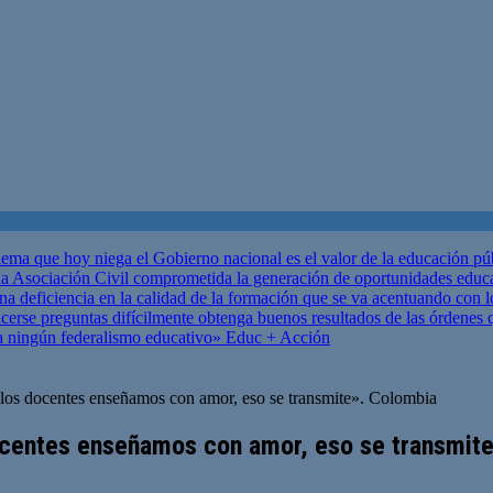
ema que hoy niega el Gobierno nacional es el valor de la educación p
 Asociación Civil comprometida la generación de oportunidades educ
una deficiencia en la calidad de la formación que se va acentuando c
se preguntas difícilmente obtenga buenos resultados de las órdenes que
za ningún federalismo educativo»
Educ + Acción
 los docentes enseñamos con amor, eso se transmite». Colombia
docentes enseñamos con amor, eso se transmit