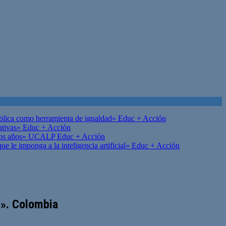
ública como herramienta de igualdad»
Educ + Acción
ativas»
Educ + Acción
on los años» UCALP
Educ + Acción
 le imponga a la inteligencia artificial»
Educ + Acción
e». Colombia