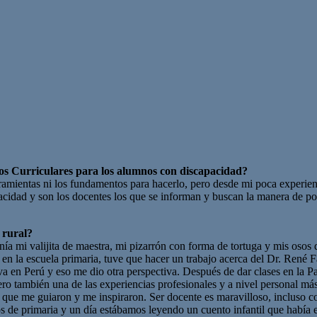
ños Curriculares para los alumnos con discapacidad?
ramientas ni los fundamentos para hacerlo, pero desde mi poca experienc
pacidad y son los docentes los que se informan y buscan la manera de p
 rural?
ía mi valijita de maestra, mi pizarrón con forma de tortuga y mis osos 
n la escuela primaria, tuve que hacer un trabajo acerca del Dr. René F
va en Perú y eso me dio otra perspectiva. Después de dar clases en la P
 pero también una de las experiencias profesionales y a nivel personal m
que me guiaron y me inspiraron. Ser docente es maravilloso, incluso con
os de primaria y un día estábamos leyendo un cuento infantil que había 