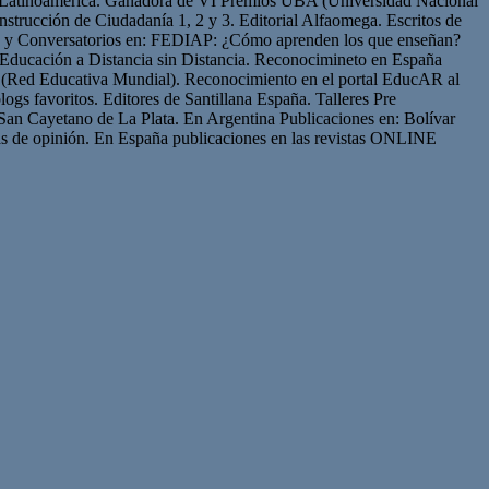
de Latinoamérica. Ganadora de VI Premios UBA (Universidad Nacional
strucción de Ciudadanía 1, 2 y 3. Editorial Alfaomega. Escritos de
os y Conversatorios en: FEDIAP: ¿Cómo aprenden los que enseñan?
Educación a Distancia sin Distancia. Reconocimineto en España
(Red Educativa Mundial). Reconocimiento en el portal EducAR al
logs favoritos. Editores de Santillana España. Talleres Pre
San Cayetano de La Plata. En Argentina Publicaciones en: Bolívar
s de opinión. En España publicaciones en las revistas ONLINE