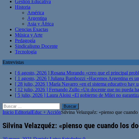
Gestión Educativa
Historia
América
Argentina
Asia y África
Ciencias Exactas
Música y Arte
Pedagogía
Sindicalismo Docente
Tecnología
Entrevistas
[ 6 agosto, 2026 ]
Rosana Morando «creo que el principal probl
[ 1 agosto, 2026 ]
Juliana Bambozzi «Hacemos Argentina es una
[ 28 julio, 2026 ]
María Navarro «en el sistema educativo hay 
[ 12 julio, 2026 ]
Fernando Zullo «Un docente que no pueda hacer
[ 5 julio, 2026 ]
Laura Aloisi «El gobierno de Milei no garanti
Buscar:
Inicio
Editorial
Educ + Acción
Silvina Velazquéz: «pienso que cuando
Silvina Velazquéz: «pienso que cuando los 
30 mayo, 2021
Daniela Leiva Seisdedos
0