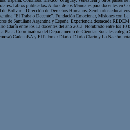
ntina, España, Colombia, México, Uruguay, Venezuela y otros países 
olares. Libros publicados: Autora de los Manuales para docentes en Con
ad de Bolívar – Dirección de Derechos Humanos. Seminarios educativ
gentina “El Trabajo Decente”. Fundación Emocionar, Misiones con La 
res de Santillana Argentina y España. Experiencia destacada REDEM 
iario Clarín entre los 13 docentes del año 2013. Nombrado entre los 10 b
La Plata. Coordinadora del Departamento de Ciencias Sociales colegio 
mosa) CadenaBA y El Palomar Diario. Diario Clarín y La Nación nota