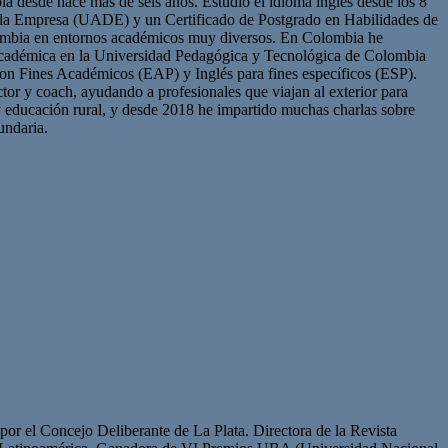
a desde hace más de seis años. Estudio el idioma inglés desde los 8
de la Empresa (UADE) y un Certificado de Postgrado en Habilidades de
lombia en entornos académicos muy diversos. En Colombia he
r académica en la Universidad Pedagógica y Tecnológica de Colombia
con Fines Académicos (EAP) y Inglés para fines específicos (ESP).
r y coach, ayudando a profesionales que viajan al exterior para
y educación rural, y desde 2018 he impartido muchas charlas sobre
undaria.
or el Concejo Deliberante de La Plata. Directora de la Revista