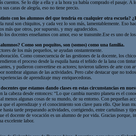
más cuentos. Se lo dije a ella y a la hora ya había comprado el pasaje. A 
 sus caras de alegría, eso no tiene precio.
istinto con los alumnos del que tendría en cualquier otra escuela? 
cuela rural son chiquitos, y cada vez lo son más, lamentablemente. Eso 
nos más que otros, por supuesto, y muy agradecidos.
o los docentes enseñamos con amor, eso se transmite.Ese es uno de los
los alumnos? Como son poquitos, son (somos) como una familia.
ctores de los más pequeños, se ayudan onstantemente.
boración. Como consecuencia de las gestiones de la docente, los chicos
ndieron el proceso desde la esquila hasta el teñido de la lana con tintur
ntes, y pudieron convertirse en actores; tuvieron talleres de arte con ar
por nombrar algunas de las actividades. Pero cabe destacar que no todo
 experiencias de aprendizaje muy enriquecedoras.
y docentes que estamos dando clases en estas
circunstancias en nuest
en la cabeza desde entonces: “Lo que cambia nuestro planeta es el con
ro al menos algunas cosas de su mundo, de su entorno. Con pequeñas ac
ya que el aprendizaje y el conocimiento son clave para ello. Que lean mu
 hasta tarde preparando actividades, corrigiendo, entre cartulinas y tije
rque el docente de vocación es un alumno de por vida. Gracias porque, i
a excelente labor.