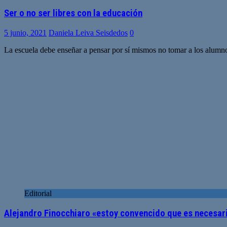
Ser o no ser libres con la educación
5 junio, 2021
Daniela Leiva Seisdedos
0
La escuela debe enseñar a pensar por sí mismos no tomar a los alum
Editorial
Alejandro Finocchiaro «estoy convencido que es necesari