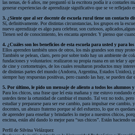
las nenas, de 6 años, me preguntó si la escritora podía ir a contarles 
generar experiencias de aprendizaje significativo que se ve reflejado en
3. ¿Siente que al ser docente de escuela rural tiene un contacto d
Sí, definitivamente. Por distintas circunstancias, los grupos en la es
nuevo aprendizaje es algo para celebrar, son curiosos, aplicados,algu
Tienen sed de conocimiento, les encanta aprender. Y pienso que cuand
4. ¿Cuáles son los beneficios de esta escuela para usted y para 
Ellos aprenden también unos de otros, los más grandes son muy prote
También se pelean, claro, pero por sobre todo hay un ambiente de cola
fundaciones y voluntarios: realizaron su propia ruana en un telar y apre
de cine y cortometrajes, de los cuales resultaron productos muy interesa
de distintas partes del mundo (Andorra, Argentina, Estados Unidos), 
siempre hay respuestas positivas, pero cuando las hay, se pueden dar
5. Por último, le pido un mensaje de aliento a todos los alumnos 
Para los chicos, una frase que leí esta mañana y me estuvo rondando 
ustedes tiene la ortunidad de cambiar el mundo. Tal vez no todo, pe
estudiar y prepararse para ser ese cambio, para impulsar ese cambio, 
docentes, un abrazo fraterno porque sé del esfuerzo, lo que es quedarse
de aprender para enseñar y brindarles lo mejor a nuestros chicos, po
encima, están ahí dando lo mejor para “sus chicos”. Están haciendo un
Perfil de Silvina Velázquez