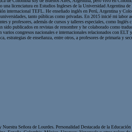
gica de Colombia soy de Buenos Aires, Argentina, pero vivo en Colombi
go una licenciatura en Estudios Ingleses de la Universidad Argentina 
ación internacional TEFL. He enseñado inglés en Perú, Argentina y Co
en universidades, tanto públicas como privadas. En 2015 inicié mi labo
tes y profesores, además de cursos y talleres especiales, como Inglés 
 sido publicados en revistas de renombre y he colaborado como traducto
 en varios congresos nacionales e internacionales relacionados con ELT 
ca, estrategias de enseñanza, entre otros, a profesores de primaria y sec
 y Nuestra Señora de Lourdes. Personalidad Destacada de la Educación p