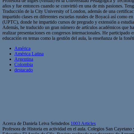
Profesora de inglés (virtual) en la Universidad Pedagógica y Tecnoló
años y fue entonces cuando se convirtió en una de mis pasiones. Ten
Traducción de la City University of London, además de una certific
impartido clases en diferentes escuelas rurales de Boyacá así como 
(UPTC), donde he impartido cursos de pregrado y extensión a estudian
Además, he traducido un gran número de artículos académicos que han
realizar presentaciones en congresos internacionales. He participado
educación en temas como la gestión del aula, la enseñanza de la fonéti
América
América Latina
Argentina
Colombia
destacado
Acerca de Daniela Leiva Seisdedos
1003 Articles
Profesora de Historia en actividad en el aula. Colegios San Cayetano