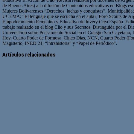
Educativa El Arcón de Clío. Revista realizada por docentes de Arge
de Buenos Aires) a la difusión de Contenidos educativos en Blogs esc
Mujeres Bolivarenses “Derechos, luchas y conquistas”. Municipalid
UCEMA: “El lenguaje que se escucha en el aula?, Foro Scouts de Ar
Empoderamiento Femenino y Educativo de Invery Crea España. Edito
trabajo realizado en el blog Clio y sus Secretos. Distinguida por el D
Universitario sobre Pensamiento Social en el Colegio San Cayetano, 
Hoy, Cuarto Poder de Formosa, Cinco Días, NCN, Cuarto Poder (For
Magisterio, INED 21, “Intrahistoria” y “Papel de Periódico”.
Sitio
Facebook
Twitter
YouTube
web
Artículos relacionados