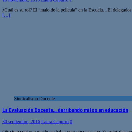
¿Cuál es su rol? El “malo de la película” en la Escuela…El delegados 
[…]
Sindicalismo Docente
La Evaluación Docente… derribando mitos en educación
30 septiembre, 2016
Laura Capurro
0
Otro tema del que mucho se habla pero poco se sabe. En estos días en 