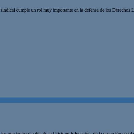
sindical cumple un rol muy importante en la defensa de los Derechos La
los que tanto se habla de la Crisis en Educación, de la deserción escola