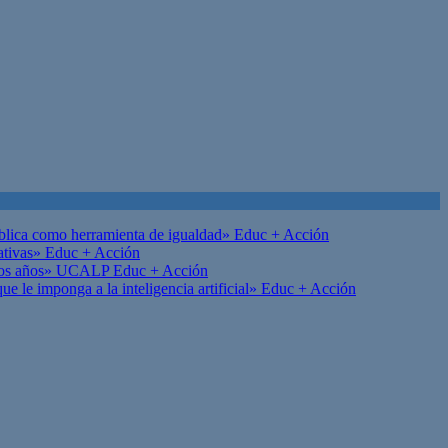
ública como herramienta de igualdad»
Educ + Acción
ativas»
Educ + Acción
on los años» UCALP
Educ + Acción
 le imponga a la inteligencia artificial»
Educ + Acción