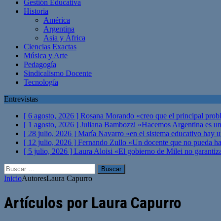
Gestión Educativa
Historia
América
Argentina
Asia y África
Ciencias Exactas
Música y Arte
Pedagogía
Sindicalismo Docente
Tecnología
Entrevistas
[ 6 agosto, 2026 ]
Rosana Morando «creo que el principal probl
[ 1 agosto, 2026 ]
Juliana Bambozzi «Hacemos Argentina es una
[ 28 julio, 2026 ]
María Navarro «en el sistema educativo hay 
[ 12 julio, 2026 ]
Fernando Zullo «Un docente que no pueda hacer
[ 5 julio, 2026 ]
Laura Aloisi «El gobierno de Milei no garanti
Buscar:
Inicio
Autores
Laura Capurro
Artículos por
Laura Capurro