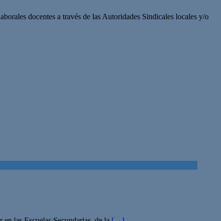
borales docentes a través de las Autoridades Sindicales locales y/o
r en las Escuelas Secundarias, de la
[…]