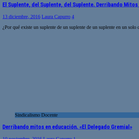
El Suplente, del Suplente, del Suplente. Derribando Mito
13 diciembre, 2016
Laura Capurro
4
¿Por qué existe un suplente de un suplente de un suplente en un solo
Sindicalismo Docente
Derribando mitos en educación. «El Delegado Gremial»
10 noviembre, 2016
Laura Capurro
1