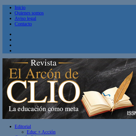
Inicio
Quienes somos
Aviso legal
Contacto
Facebook
Twitter
Linkedin
Youtube
Editorial
Educ + Acción