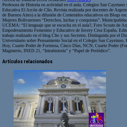
Profesora de Historia en actividad en el aula. Colegios San Cayetano
Educativa El Arcón de Clío. Revista realizada por docentes de Arge
de Buenos Aires) a la difusión de Contenidos educativos en Blogs esc
Mujeres Bolivarenses “Derechos, luchas y conquistas”. Municipalid
UCEMA: “El lenguaje que se escucha en el aula?, Foro Scouts de Ar
Empoderamiento Femenino y Educativo de Invery Crea España. Edito
trabajo realizado en el blog Clio y sus Secretos. Distinguida por el D
Universitario sobre Pensamiento Social en el Colegio San Cayetano, 
Hoy, Cuarto Poder de Formosa, Cinco Días, NCN, Cuarto Poder (For
Magisterio, INED 21, “Intrahistoria” y “Papel de Periódico”.
Sitio
Facebook
Twitter
YouTube
web
Artículos relacionados