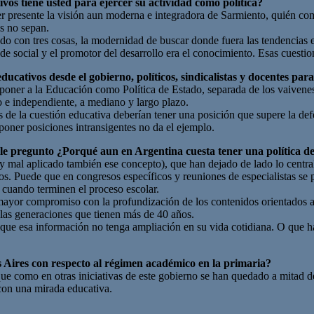
ivos tiene usted para ejercer su actividad como política?
r presente la visión aun moderna e integradora de Sarmiento, quién com
s no sepan.
o con tres cosas, la modernidad de buscar donde fuera las tendencias e
r de social y el promotor del desarrollo era el conocimiento. Esas cuesti
educativos desde el gobierno, políticos, sindicalistas y docentes par
imponer a la Educación como Política de Estado, separada de los vaivenes
do e independiente, a mediano y largo plazo.
os de la cuestión educativa deberían tener una posición que supere la def
eponer posiciones intransigentes no da el ejemplo.
 le pregunto ¿Porqué aun en Argentina cuesta tener una política d
 mal aplicado también ese concepto), que han dejado de lado lo central
íos. Puede que en congresos específicos y reuniones de especialistas se
 cuando terminen el proceso escolar.
 mayor compromiso con la profundización de los contenidos orientados a 
las generaciones que tienen más de 40 años.
ue esa información no tenga ampliación en su vida cotidiana. O que h
s Aires con respecto al régimen académico en la primaria?
e como en otras iniciativas de este gobierno se han quedado a mitad
 con una mirada educativa.