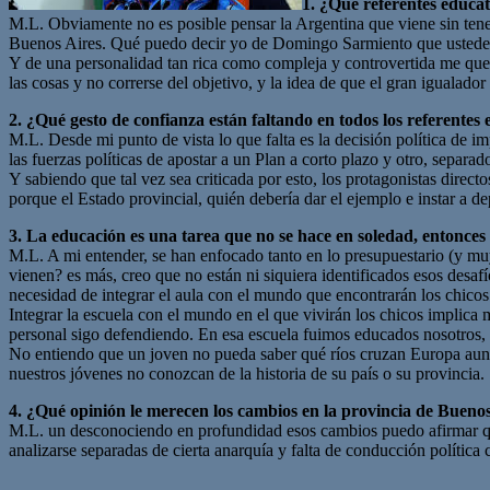
1. ¿Qué referentes educat
M.L. Obviamente no es posible pensar la Argentina que viene sin tene
Buenos Aires. Qué puedo decir yo de Domingo Sarmiento que ustede
Y de una personalidad tan rica como compleja y controvertida me qued
las cosas y no correrse del objetivo, y la idea de que el gran igualado
2. ¿Qué gesto de confianza están faltando en todos los referentes 
M.L. Desde mi punto de vista lo que falta es la decisión política de 
las fuerzas políticas de apostar a un Plan a corto plazo y otro, separa
Y sabiendo que tal vez sea criticada por esto, los protagonistas direct
porque el Estado provincial, quién debería dar el ejemplo e instar a d
3. La educación es una tarea que no se hace en soledad, entonces
M.L. A mi entender, se han enfocado tanto en lo presupuestario (y muy
vienen? es más, creo que no están ni siquiera identificados esos desaf
necesidad de integrar el aula con el mundo que encontrarán los chicos
Integrar la escuela con el mundo en el que vivirán los chicos implica
personal sigo defendiendo. En esa escuela fuimos educados nosotros, 
No entiendo que un joven no pueda saber qué ríos cruzan Europa aunq
nuestros jóvenes no conozcan de la historia de su país o su provincia.
4. ¿Qué opinión le merecen los cambios en la provincia de Bueno
M.L. un desconociendo en profundidad esos cambios puedo afirmar qu
analizarse separadas de cierta anarquía y falta de conducción política