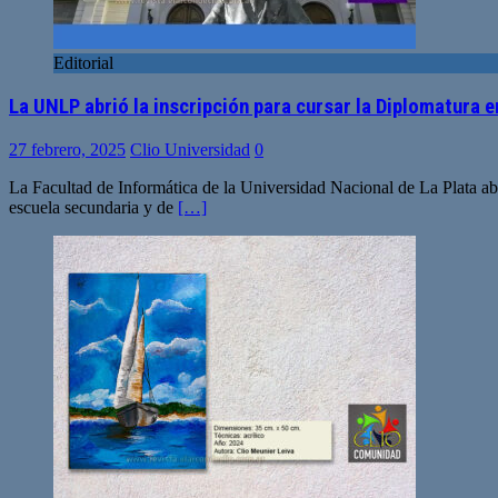
Editorial
La UNLP abrió la inscripción para cursar la Diplomatura 
27 febrero, 2025
Clio Universidad
0
La Facultad de Informática de la Universidad Nacional de La Plata abr
escuela secundaria y de
[…]