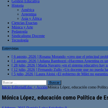
Gestión Educativa
Historia
América
Argentina
Asia y África
Ciencias Exactas
Música y Arte
Pedagogía
Sindicalismo Docente
Tecnología
Entrevistas
[ 6 agosto, 2026 ]
Rosana Morando «creo que el principal probl
[ 1 agosto, 2026 ]
Juliana Bambozzi «Hacemos Argentina es una
[ 28 julio, 2026 ]
María Navarro «en el sistema educativo hay 
[ 12 julio, 2026 ]
Fernando Zullo «Un docente que no pueda hacer
[ 5 julio, 2026 ]
Laura Aloisi «El gobierno de Milei no garanti
Buscar:
Inicio
Editorial
Educ + Acción
Mónica López, educación como Polític
Mónica López, educación como Política de E
6 febrero, 2015
Daniela Leiva Seisdedos
0