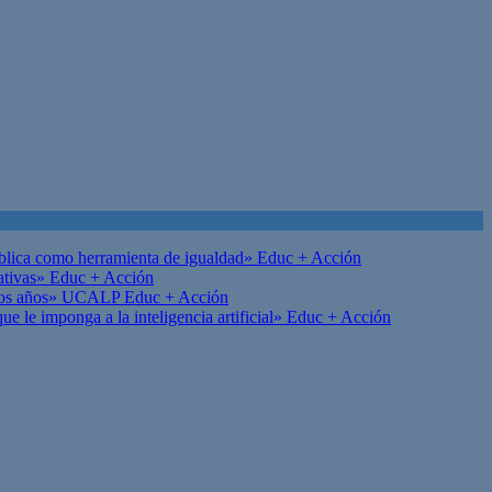
ública como herramienta de igualdad»
Educ + Acción
ativas»
Educ + Acción
on los años» UCALP
Educ + Acción
 le imponga a la inteligencia artificial»
Educ + Acción