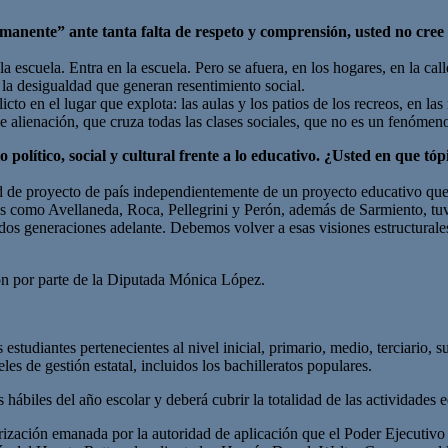
anente” ante tanta falta de respeto y comprensión, usted no cree 
 escuela. Entra en la escuela. Pero se afuera, en los hogares, en la ca
y la desigualdad que generan resentimiento social.
to en el lugar que explota: las aulas y los patios de los recreos, en las
de alienación, que cruza todas las clases sociales, que no es un fenóme
 político, social y cultural frente a lo educativo. ¿Usted en que t
de proyecto de país independientemente de un proyecto educativo que lo
s como Avellaneda, Roca, Pellegrini y Perón, además de Sarmiento, tuv
dos generaciones adelante. Debemos volver a esas visiones estructurale
ón por parte de la Diputada Mónica López.
 estudiantes pertenecientes al nivel inicial, primario, medio, terciario, 
es de gestión estatal, incluidos los bachilleratos populares.
s hábiles del año escolar y deberá cubrir la totalidad de las actividades 
torización emanada por la autoridad de aplicación que el Poder Ejecutiv