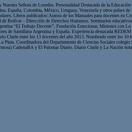
 y Nuestra Señora de Lourdes. Personalidad Destacada de la Educación p
ntina, España, Colombia, México, Uruguay, Venezuela y otros países 
olares. Libros publicados: Autora de los Manuales para docentes en Con
ad de Bolívar – Dirección de Derechos Humanos. Seminarios educativ
gentina “El Trabajo Decente”. Fundación Emocionar, Misiones con La 
res de Santillana Argentina y España. Experiencia destacada REDEM 
iario Clarín entre los 13 docentes del año 2013. Nombrado entre los 10 b
La Plata. Coordinadora del Departamento de Ciencias Sociales colegio 
mosa) CadenaBA y El Palomar Diario. Diario Clarín y La Nación nota