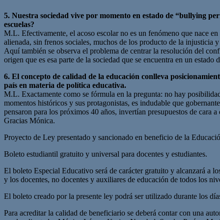
5. Nuestra sociedad vive por momento en estado de “bullying perm
escuelas?
M.L. Efectivamente, el acoso escolar no es un fenómeno que nace en la
alienada, sin frenos sociales, muchos de los producto de la injusticia 
Aquí también se observa el problema de centrar la resolución del conflic
origen que es esa parte de la sociedad que se encuentra en un estado 
6. El concepto de calidad de la educación conlleva posicionamiento
país en materia de política educativa.
M.L. Exactamente como se fórmula en la pregunta: no hay posibilidad 
momentos históricos y sus protagonistas, es indudable que gobernante
pensaron para los próximos 40 años, invertían presupuestos de cara a 
Gracias Mónica.
Proyecto de Ley presentado y sancionado en beneficio de la Educaci
Boleto estudiantil gratuito y universal para docentes y estudiantes.
El boleto Especial Educativo será de carácter gratuito y alcanzará a los
y los docentes, no docentes y auxiliares de educación de todos los nivel
El boleto creado por la presente ley podrá ser utilizado durante los día
Para acreditar la calidad de beneficiario se deberá contar con una au