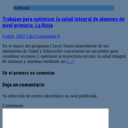
Editorial
Trabajan para optimizar la salud integral de alumnos de
nivel primario. La Rioja
9 abril, 2022
Clio Comunidad
0
En el marco del programa Crecer Sanos dependiente de los
ministerios de Salud y Educación concretaron un encuentro para
coordinar acciones y optimizar la trayectoria escolar, la salud integral
de alumnas y alumnas mediante un
[…]
Sé el primero en comentar
Deja un comentario
Su dirección de correo electrónico no será publicada.
Comentario