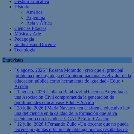
Gestión Educativa
Historia
América
Argentina
Asia y África
Ciencias Exactas
Música y Arte
Pedagogía
Sindicalismo Docente
Tecnología
Entrevistas
[ 6 agosto, 2026 ]
Rosana Morando «creo que el principal
problema que hoy niega el Gobierno nacional es el valor de la
educación pública como herramienta de igualdad»
Educ +
Acción
[ 1 agosto, 2026 ]
Juliana Bambozzi «Hacemos Argentina es
una Asociación Civil comprometida la generación de
oportunidades educativas»
Educ + Acción
[ 28 julio, 2026 ]
María Navarro «en el sistema educativo hay
una deficiencia en la calidad de la formación que se va
acentuando con los años» UCALP
Educ + Acción
[ 12 julio, 2026 ]
Fernando Zullo «Un docente que no pueda
hacerse preguntas difícilmente obtenga buenos resultados de