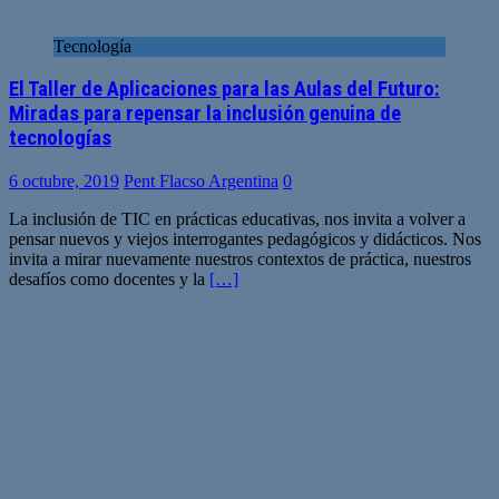
Tecnología
El Taller de Aplicaciones para las Aulas del Futuro:
Miradas para repensar la inclusión genuina de
tecnologías
6 octubre, 2019
Pent Flacso Argentina
0
La inclusión de TIC en prácticas educativas, nos invita a volver a
pensar nuevos y viejos interrogantes pedagógicos y didácticos. Nos
invita a mirar nuevamente nuestros contextos de práctica, nuestros
desafíos como docentes y la
[…]