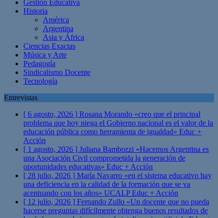
Gestión Educativa
Historia
América
Argentina
Asia y África
Ciencias Exactas
Música y Arte
Pedagogía
Sindicalismo Docente
Tecnología
Entrevistas
[ 6 agosto, 2026 ]
Rosana Morando «creo que el principal
problema que hoy niega el Gobierno nacional es el valor de la
educación pública como herramienta de igualdad»
Educ +
Acción
[ 1 agosto, 2026 ]
Juliana Bambozzi «Hacemos Argentina es
una Asociación Civil comprometida la generación de
oportunidades educativas»
Educ + Acción
[ 28 julio, 2026 ]
María Navarro «en el sistema educativo hay
una deficiencia en la calidad de la formación que se va
acentuando con los años» UCALP
Educ + Acción
[ 12 julio, 2026 ]
Fernando Zullo «Un docente que no pueda
hacerse preguntas difícilmente obtenga buenos resultados de