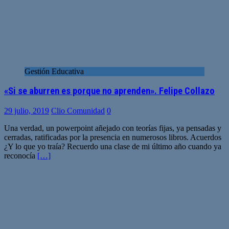
Gestión Educativa
«Si se aburren es porque no aprenden». Felipe Collazo
29 julio, 2019
Clio Comunidad
0
Una verdad, un powerpoint añejado con teorías fijas, ya pensadas y
cerradas, ratificadas por la presencia en numerosos libros. Acuerdos
¿Y lo que yo traía? Recuerdo una clase de mi último año cuando ya
reconocía
[…]