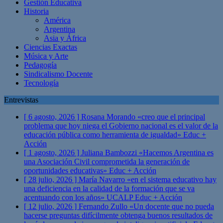
Gestión Educativa
Historia
América
Argentina
Asia y África
Ciencias Exactas
Música y Arte
Pedagogía
Sindicalismo Docente
Tecnología
Entrevistas
[ 6 agosto, 2026 ]
Rosana Morando «creo que el principal
problema que hoy niega el Gobierno nacional es el valor de la
educación pública como herramienta de igualdad»
Educ +
Acción
[ 1 agosto, 2026 ]
Juliana Bambozzi «Hacemos Argentina es
una Asociación Civil comprometida la generación de
oportunidades educativas»
Educ + Acción
[ 28 julio, 2026 ]
María Navarro «en el sistema educativo hay
una deficiencia en la calidad de la formación que se va
acentuando con los años» UCALP
Educ + Acción
[ 12 julio, 2026 ]
Fernando Zullo «Un docente que no pueda
hacerse preguntas difícilmente obtenga buenos resultados de