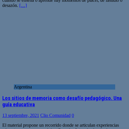
cuando se enseña o aprende hay momentos de placer, de fastidio o
desazón.
[…]
Argentina
Los sitios de memoria como desafío pedagógico. Una
guía educativa
13 septiembre, 2021
Clio Comunidad
0
El material propone un recorrido donde se articulan experiencias