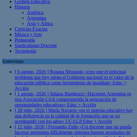
Gestión Educativa
Historia
América
Argentina
Asia y África
Ciencias Exactas
Música y Arte
Pedagogía
Sindicalismo Docente
Tecnología
Entrevistas
[ 6 agosto, 2026 ]
Rosana Morando «creo que el principal
problema que hoy niega el Gobierno nacional es el valor de la
educación pública como herramienta de igualdad»
Educ +
Acción
[ 1 agosto, 2026 ]
Juliana Bambozzi «Hacemos Argentina es
una Asociación Civil comprometida la generación de
oportunidades educativas»
Educ + Acción
[ 28 julio, 2026 ]
María Navarro «en el sistema educativo hay
una deficiencia en la calidad de la formación que se va
acentuando con los años» UCALP
Educ + Acción
[ 12 julio, 2026 ]
Fernando Zullo «Un docente que no pueda
hacerse preguntas difícilmente obtenga buenos resultados de