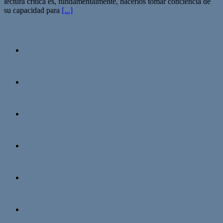
lectura crítica es, fundamentalmente, hacerlos tomar conciencia de
su capacidad para
[...]