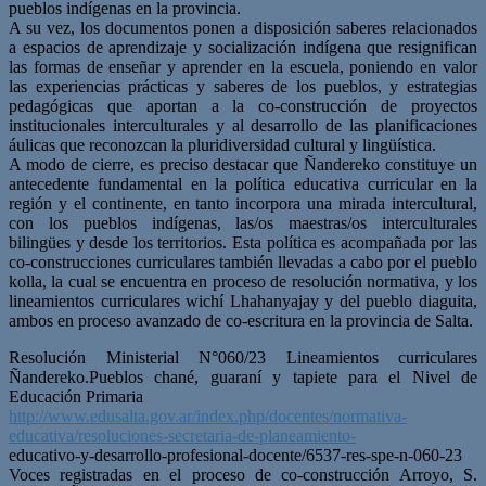
pueblos indígenas en la provincia.
A su vez, los documentos ponen a disposición saberes relacionados
a espacios de aprendizaje y socialización indígena que resignifican
las formas de enseñar y aprender en la escuela, poniendo en valor
las experiencias prácticas y saberes de los pueblos, y estrategias
pedagógicas que aportan a la co-construcción de proyectos
institucionales interculturales y al desarrollo de las planificaciones
áulicas que reconozcan la pluridiversidad cultural y lingüística.
A modo de cierre, es preciso destacar que Ñandereko constituye un
antecedente fundamental en la política educativa curricular en la
región y el continente, en tanto incorpora una mirada intercultural,
con los pueblos indígenas, las/os maestras/os interculturales
bilingües y desde los territorios. Esta política es acompañada por las
co-construcciones curriculares también llevadas a cabo por el pueblo
kolla, la cual se encuentra en proceso de resolución normativa, y los
lineamientos curriculares wichí Lhahanyajay y del pueblo diaguita,
ambos en proceso avanzado de co-escritura en la provincia de Salta.
Resolución Ministerial N°060/23 Lineamientos curriculares
Ñandereko.Pueblos chané, guaraní y tapiete para el Nivel de
Educación Primaria
http://www.edusalta.gov.ar/index.php/docentes/normativa-
educativa/resoluciones-secretaria-de-planeamiento-
educativo-y-desarrollo-profesional-docente/6537-res-spe-n-060-23
Voces registradas en el proceso de co-construcción Arroyo, S.