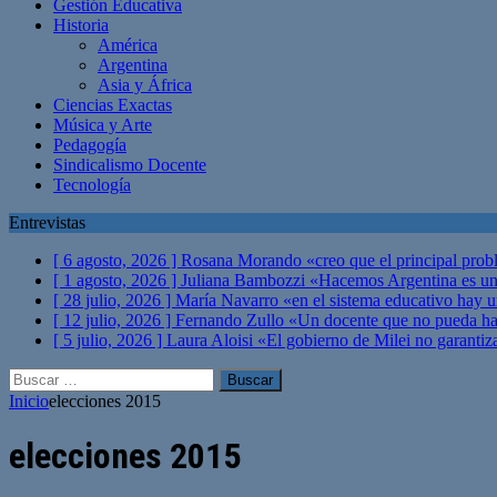
Gestión Educativa
Historia
América
Argentina
Asia y África
Ciencias Exactas
Música y Arte
Pedagogía
Sindicalismo Docente
Tecnología
Entrevistas
[ 6 agosto, 2026 ]
Rosana Morando «creo que el principal probl
[ 1 agosto, 2026 ]
Juliana Bambozzi «Hacemos Argentina es una
[ 28 julio, 2026 ]
María Navarro «en el sistema educativo hay 
[ 12 julio, 2026 ]
Fernando Zullo «Un docente que no pueda hacer
[ 5 julio, 2026 ]
Laura Aloisi «El gobierno de Milei no garanti
Buscar:
Inicio
elecciones 2015
elecciones 2015