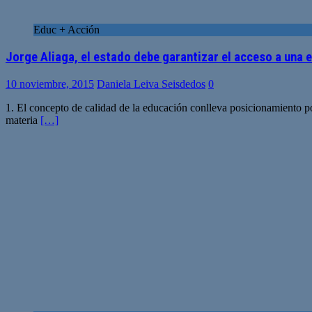
Educ + Acción
Jorge Aliaga, el estado debe garantizar el acceso a una 
10 noviembre, 2015
Daniela Leiva Seisdedos
0
1. El concepto de calidad de la educación conlleva posicionamiento pol
materia
[…]