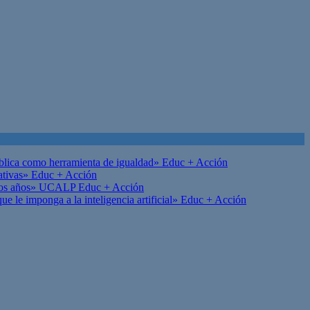
ública como herramienta de igualdad»
Educ + Acción
ativas»
Educ + Acción
on los años» UCALP
Educ + Acción
 le imponga a la inteligencia artificial»
Educ + Acción