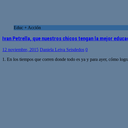
Educ + Acción
Ivan Petrella, que nuestros chicos tengan la mejor educa
12 noviembre, 2015
Daniela Leiva Seisdedos
0
1. En los tiempos que corren donde todo es ya y para ayer, cómo logr