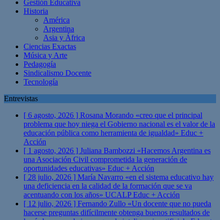
Gestión Educativa
Historia
América
Argentina
Asia y África
Ciencias Exactas
Música y Arte
Pedagogía
Sindicalismo Docente
Tecnología
Entrevistas
[ 6 agosto, 2026 ]
Rosana Morando «creo que el principal
problema que hoy niega el Gobierno nacional es el valor de la
educación pública como herramienta de igualdad»
Educ +
Acción
[ 1 agosto, 2026 ]
Juliana Bambozzi «Hacemos Argentina es
una Asociación Civil comprometida la generación de
oportunidades educativas»
Educ + Acción
[ 28 julio, 2026 ]
María Navarro «en el sistema educativo hay
una deficiencia en la calidad de la formación que se va
acentuando con los años» UCALP
Educ + Acción
[ 12 julio, 2026 ]
Fernando Zullo «Un docente que no pueda
hacerse preguntas difícilmente obtenga buenos resultados de