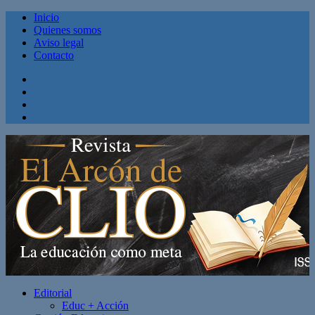
Inicio
Quienes somos
Aviso legal
Contacto
Facebook
Twitter
Linkedin
Youtube
Editorial
Educ + Acción