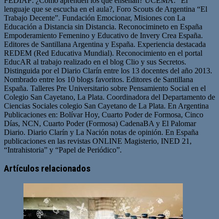
FEDIAP: ¿Cómo aprenden los que enseñan? UCEMA: “El
lenguaje que se escucha en el aula?, Foro Scouts de Argentina “El
Trabajo Decente”. Fundación Emocionar, Misiones con La
Educación a Distancia sin Distancia. Reconocimineto en España
Empoderamiento Femenino y Educativo de Invery Crea España.
Editores de Santillana Argentina y España. Experiencia destacada
REDEM (Red Educativa Mundial). Reconocimiento en el portal
EducAR al trabajo realizado en el blog Clio y sus Secretos.
Distinguida por el Diario Clarín entre los 13 docentes del año 2013.
Nombrado entre los 10 blogs favoritos. Editores de Santillana
España. Talleres Pre Universitario sobre Pensamiento Social en el
Colegio San Cayetano, La Plata. Coordinadora del Departamento de
Ciencias Sociales colegio San Cayetano de La Plata. En Argentina
Publicaciones en: Bolívar Hoy, Cuarto Poder de Formosa, Cinco
Días, NCN, Cuarto Poder (Formosa) CadenaBA y El Palomar
Diario. Diario Clarín y La Nación notas de opinión. En España
publicaciones en las revistas ONLINE Magisterio, INED 21,
“Intrahistoria” y “Papel de Periódico”.
Sitio
Facebook
Twitter
YouTube
web
Artículos relacionados