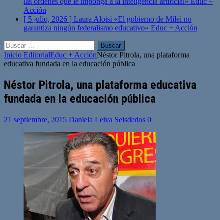
las órdenes que le imponga a la inteligencia artificial»
Educ +
Acción
[ 5 julio, 2026 ]
Laura Aloisi «El gobierno de Milei no
garantiza ningún federalismo educativo»
Educ + Acción
Buscar:
Inicio
Editorial
Educ + Acción
Néstor Pitrola, una plataforma
educativa fundada en la educación pública
Néstor Pitrola, una plataforma educativa
fundada en la educación pública
21 septiembre, 2015
Daniela Leiva Seisdedos
0