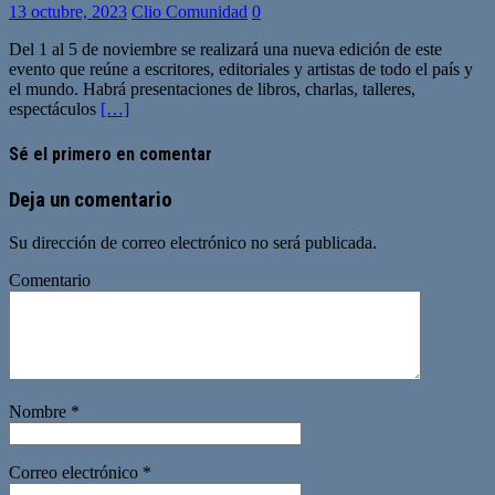
13 octubre, 2023
Clio Comunidad
0
Del 1 al 5 de noviembre se realizará una nueva edición de este
evento que reúne a escritores, editoriales y artistas de todo el país y
el mundo. Habrá presentaciones de libros, charlas, talleres,
espectáculos
[…]
Sé el primero en comentar
Deja un comentario
Su dirección de correo electrónico no será publicada.
Comentario
Nombre
*
Correo electrónico
*