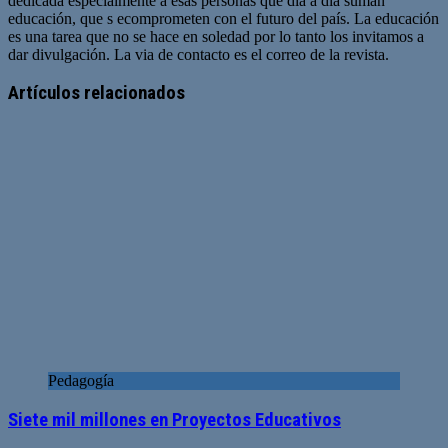
dedicada especialmente a esas personas que día a día suman
educación, que s ecomprometen con el futuro del país. La educación
es una tarea que no se hace en soledad por lo tanto los invitamos a
dar divulgación. La via de contacto es el correo de la revista.
Sitio
web
Artículos relacionados
Pedagogía
Siete mil millones en Proyectos Educativos