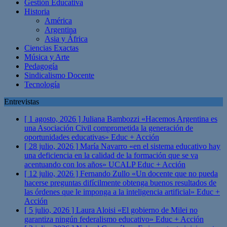
Gestión Educativa
Historia
América
Argentina
Asia y África
Ciencias Exactas
Música y Arte
Pedagogía
Sindicalismo Docente
Tecnología
Entrevistas
[ 1 agosto, 2026 ]
Juliana Bambozzi «Hacemos Argentina es
una Asociación Civil comprometida la generación de
oportunidades educativas»
Educ + Acción
[ 28 julio, 2026 ]
María Navarro «en el sistema educativo hay
una deficiencia en la calidad de la formación que se va
acentuando con los años» UCALP
Educ + Acción
[ 12 julio, 2026 ]
Fernando Zullo «Un docente que no pueda
hacerse preguntas difícilmente obtenga buenos resultados de
las órdenes que le imponga a la inteligencia artificial»
Educ +
Acción
[ 5 julio, 2026 ]
Laura Aloisi «El gobierno de Milei no
garantiza ningún federalismo educativo»
Educ + Acción