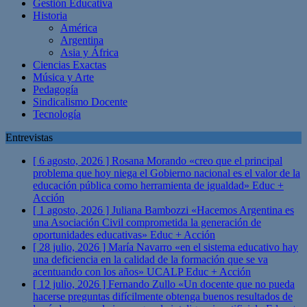
Gestión Educativa
Historia
América
Argentina
Asia y África
Ciencias Exactas
Música y Arte
Pedagogía
Sindicalismo Docente
Tecnología
Entrevistas
[ 6 agosto, 2026 ]
Rosana Morando «creo que el principal
problema que hoy niega el Gobierno nacional es el valor de la
educación pública como herramienta de igualdad»
Educ +
Acción
[ 1 agosto, 2026 ]
Juliana Bambozzi «Hacemos Argentina es
una Asociación Civil comprometida la generación de
oportunidades educativas»
Educ + Acción
[ 28 julio, 2026 ]
María Navarro «en el sistema educativo hay
una deficiencia en la calidad de la formación que se va
acentuando con los años» UCALP
Educ + Acción
[ 12 julio, 2026 ]
Fernando Zullo «Un docente que no pueda
hacerse preguntas difícilmente obtenga buenos resultados de