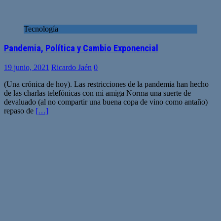
Tecnología
Pandemia, Política y Cambio Exponencial
19 junio, 2021
Ricardo Jaén
0
(Una crónica de hoy). Las restricciones de la pandemia han hecho
de las charlas telefónicas con mi amiga Norma una suerte de
devaluado (al no compartir una buena copa de vino como antaño)
repaso de
[…]