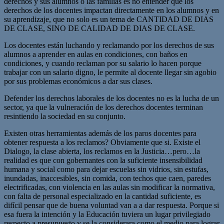
derechos y sus alumnos o las familias es no entender que los
derechos de los docentes impactan directamente en los alumnos y en
su aprendizaje, que no solo es un tema de CANTIDAD DE DIAS
DE CLASE, SINO DE CALIDAD DE DIAS DE CLASE.
Los docentes están luchando y reclamando por los derechos de sus
alumnos a aprender en aulas en condiciones, con baños en
condiciones, y cuando reclaman por su salario lo hacen porque
trabajar con un salario digno, le permite al docente llegar sin agobio
por sus problemas económicos a dar sus clases.
Defender los derechos laborales de los docentes no es la lucha de un
sector, ya que la vulneración de los derechos docentes terminan
resintiendo la sociedad en su conjunto.
Existen otras herramientas además de los paros docentes para
obtener respuesta a los reclamos? Obviamente que si. Existe el
Dialogo, la clase abierta, los reclamos en la Justicia…pero…la
realidad es que con gobernantes con la suficiente insensibilidad
humana y social como para dejar escuelas sin vidrios, sin estufas,
inundadas, inaccesibles, sin comida, con techos que caen, paredes
electrificadas, con violencia en las aulas sin modificar la normativa,
con falta de personal especializado en la cantidad suficiente, es
difícil pensar que de buena voluntad van a a dar respuesta. Porque si
esa fuera la intención y la Educación tuviera un lugar privilegiado
respecto a presupuesto y se la considerara como el medio para lograr