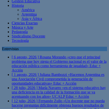
Gestión Educativa
Historia
América
Argentina
Asia y África
Ciencias Exactas
Música y Arte
Pedagogía
Sindicalismo Docente
Tecnología
Entrevistas
[ 6 agosto, 2026 ]
Rosana Morando «creo que el principal
problema que hoy niega el Gobierno nacional es el valor de la
educación pública como herramienta de igualdad»
Educ +
Acción
[ 1 agosto, 2026 ]
Juliana Bambozzi «Hacemos Argentina es
una Asociación Civil comprometida la generación de
oportunidades educativas»
Educ + Acción
[ 28 julio, 2026 ]
María Navarro «en el sistema educativo hay
una deficiencia en la calidad de la formación que se va
acentuando con los años» UCALP
Educ + Acción
[ 12 julio, 2026 ]
Fernando Zullo «Un docente que no pueda
hacerse preguntas difícilmente obtenga buenos resultados de