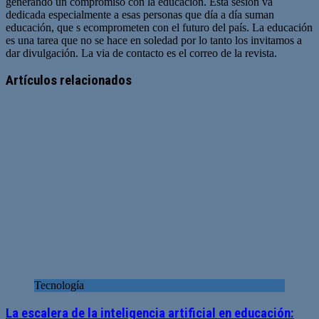
generando un compromiso con la educación. Esta sesión va
dedicada especialmente a esas personas que día a día suman
educación, que s ecomprometen con el futuro del país. La educación
es una tarea que no se hace en soledad por lo tanto los invitamos a
dar divulgación. La via de contacto es el correo de la revista.
Sitio
web
Artículos relacionados
Tecnología
La escalera de la inteligencia artificial en educación: