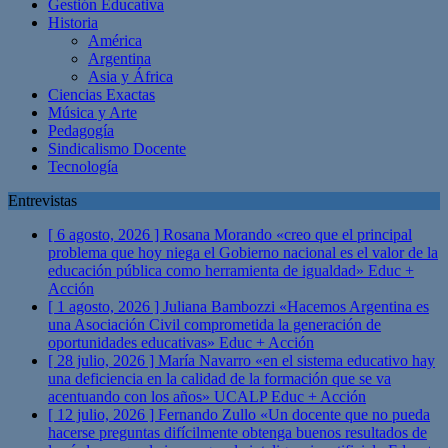
Gestión Educativa
Historia
América
Argentina
Asia y África
Ciencias Exactas
Música y Arte
Pedagogía
Sindicalismo Docente
Tecnología
Entrevistas
[ 6 agosto, 2026 ]
Rosana Morando «creo que el principal
problema que hoy niega el Gobierno nacional es el valor de la
educación pública como herramienta de igualdad»
Educ +
Acción
[ 1 agosto, 2026 ]
Juliana Bambozzi «Hacemos Argentina es
una Asociación Civil comprometida la generación de
oportunidades educativas»
Educ + Acción
[ 28 julio, 2026 ]
María Navarro «en el sistema educativo hay
una deficiencia en la calidad de la formación que se va
acentuando con los años» UCALP
Educ + Acción
[ 12 julio, 2026 ]
Fernando Zullo «Un docente que no pueda
hacerse preguntas difícilmente obtenga buenos resultados de