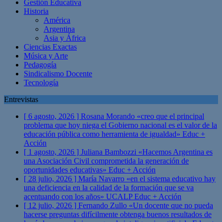
Gestión Educativa
Historia
América
Argentina
Asia y África
Ciencias Exactas
Música y Arte
Pedagogía
Sindicalismo Docente
Tecnología
Entrevistas
[ 6 agosto, 2026 ]
Rosana Morando «creo que el principal
problema que hoy niega el Gobierno nacional es el valor de la
educación pública como herramienta de igualdad»
Educ +
Acción
[ 1 agosto, 2026 ]
Juliana Bambozzi «Hacemos Argentina es
una Asociación Civil comprometida la generación de
oportunidades educativas»
Educ + Acción
[ 28 julio, 2026 ]
María Navarro «en el sistema educativo hay
una deficiencia en la calidad de la formación que se va
acentuando con los años» UCALP
Educ + Acción
[ 12 julio, 2026 ]
Fernando Zullo «Un docente que no pueda
hacerse preguntas difícilmente obtenga buenos resultados de