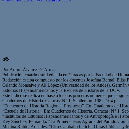
Por Arturo Álvarez D´ Armas
Publicación cuatrimestral editada en Caracas por la Facultad de Hum
Redacción estaba compuesto por los docentes Josefina Bernal, Elías Pi
Orlando Monsalve y Alí López (Universidad de los Andes), Germán Ca
Estudios Hispanoamericanos y la Escuela de Historia de la UCV.
Este índice se realiza en base a los dos primeros números que tengo en
Cuadernos de Historia. Caracas: N° 1, Septiembre 1982. 104 p.
“Encuentro de Historia Regional. Propuesta”. En: Cuadernos de Histo
“Escuela de Historia”. En: Cuadernos de Historia. Caracas: N° 1, Se
“Institutos de Estudios Hispanoamericanos y de Antropología e Histo
Key Sánchez, Fernando. “La Primera Tesis Agraria del Partido Comun
Medina Rubio, Arístides. “Ciro Caraballo Perichi: Obras Públicas y