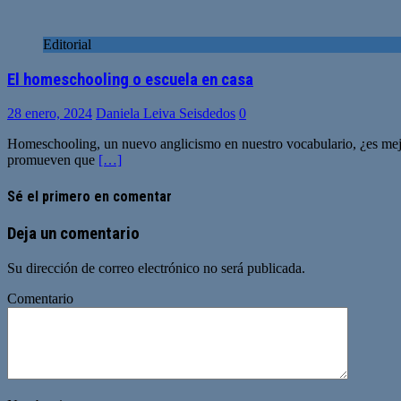
Editorial
El homeschooling o escuela en casa
28 enero, 2024
Daniela Leiva Seisdedos
0
Homeschooling, un nuevo anglicismo en nuestro vocabulario, ¿es mejor 
promueven que
[…]
Sé el primero en comentar
Deja un comentario
Su dirección de correo electrónico no será publicada.
Comentario