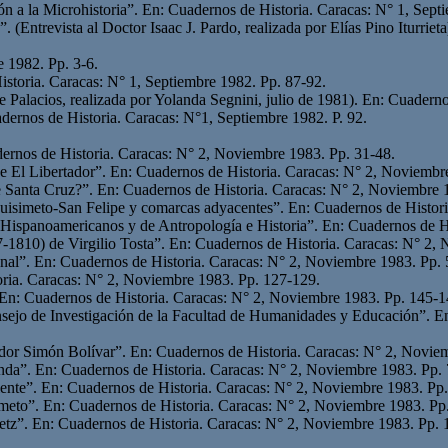
n a la Microhistoria”. En: Cuadernos de Historia. Caracas: N° 1, Sept
”. (Entrevista al Doctor Isaac J. Pardo, realizada por Elías Pino Iturri
e 1982. Pp. 3-6.
storia. Caracas: N° 1, Septiembre 1982. Pp. 87-92.
e Palacios, realizada por Yolanda Segnini, julio de 1981). En: Cuadern
adernos de Historia. Caracas: N°1, Septiembre 1982. P. 92.
ernos de Historia. Caracas: N° 2, Noviembre 1983. Pp. 31-48.
e El Libertador”. En: Cuadernos de Historia. Caracas: N° 2, Noviembr
 Santa Cruz?”. En: Cuadernos de Historia. Caracas: N° 2, Noviembre 
quisimeto-San Felipe y comarcas adyacentes”. En: Cuadernos de Histor
ios Hispanoamericanos y de Antropología e Historia”. En: Cuadernos de
-1810) de Virgilio Tosta”. En: Cuadernos de Historia. Caracas: N° 2,
onal”. En: Cuadernos de Historia. Caracas: N° 2, Noviembre 1983. Pp. 
ria. Caracas: N° 2, Noviembre 1983. Pp. 127-129.
n: Cuadernos de Historia. Caracas: N° 2, Noviembre 1983. Pp. 145-1
nsejo de Investigación de la Facultad de Humanidades y Educación”. E
dor Simón Bolívar”. En: Cuadernos de Historia. Caracas: N° 2, Novie
nda”. En: Cuadernos de Historia. Caracas: N° 2, Noviembre 1983. Pp. 
ente”. En: Cuadernos de Historia. Caracas: N° 2, Noviembre 1983. Pp
imeto”. En: Cuadernos de Historia. Caracas: N° 2, Noviembre 1983. Pp
etz”. En: Cuadernos de Historia. Caracas: N° 2, Noviembre 1983. Pp. 