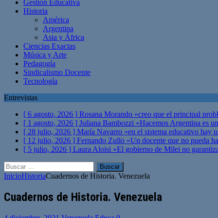
Gestión Educativa
Historia
América
Argentina
Asia y África
Ciencias Exactas
Música y Arte
Pedagogía
Sindicalismo Docente
Tecnología
Entrevistas
[ 6 agosto, 2026 ]
Rosana Morando «creo que el principal probl
[ 1 agosto, 2026 ]
Juliana Bambozzi «Hacemos Argentina es una
[ 28 julio, 2026 ]
María Navarro «en el sistema educativo hay 
[ 12 julio, 2026 ]
Fernando Zullo «Un docente que no pueda hacer
[ 5 julio, 2026 ]
Laura Aloisi «El gobierno de Milei no garanti
Buscar:
Inicio
Historia
Cuadernos de Historia. Venezuela
Cuadernos de Historia. Venezuela
4 diciembre, 2021
Venezuela Educa
0