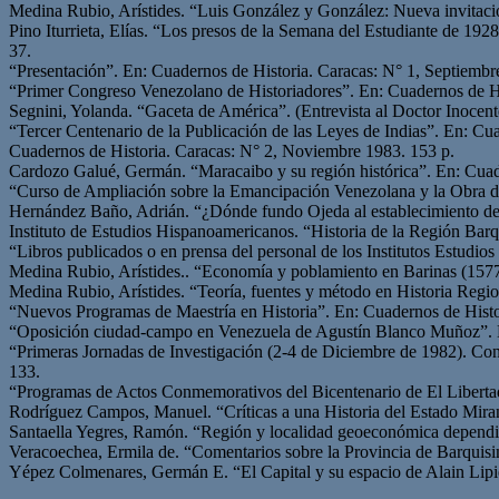
Medina Rubio, Arístides. “Luis González y González: Nueva invitació
Pino Iturrieta, Elías. “Los presos de la Semana del Estudiante de 1928
37.
“Presentación”. En: Cuadernos de Historia. Caracas: N° 1, Septiembr
“Primer Congreso Venezolano de Historiadores”. En: Cuadernos de Hi
Segnini, Yolanda. “Gaceta de América”. (Entrevista al Doctor Inocent
“Tercer Centenario de la Publicación de las Leyes de Indias”. En: Cu
Cuadernos de Historia. Caracas: N° 2, Noviembre 1983. 153 p.
Cardozo Galué, Germán. “Maracaibo y su región histórica”. En: Cuad
“Curso de Ampliación sobre la Emancipación Venezolana y la Obra d
Hernández Baño, Adrián. “¿Dónde fundo Ojeda al establecimiento de
Instituto de Estudios Hispanoamericanos. “Historia de la Región Bar
“Libros publicados o en prensa del personal de los Institutos Estud
Medina Rubio, Arístides.. “Economía y poblamiento en Barinas (1577
Medina Rubio, Arístides. “Teoría, fuentes y método en Historia Regi
“Nuevos Programas de Maestría en Historia”. En: Cuadernos de Histo
“Oposición ciudad-campo en Venezuela de Agustín Blanco Muñoz”. E
“Primeras Jornadas de Investigación (2-4 de Diciembre de 1982). Co
133.
“Programas de Actos Conmemorativos del Bicentenario de El Liberta
Rodríguez Campos, Manuel. “Críticas a una Historia del Estado Mira
Santaella Yegres, Ramón. “Región y localidad geoeconómica dependi
Veracoechea, Ermila de. “Comentarios sobre la Provincia de Barquis
Yépez Colmenares, Germán E. “El Capital y su espacio de Alain Lipi