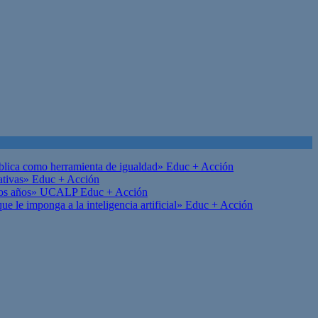
ública como herramienta de igualdad»
Educ + Acción
ativas»
Educ + Acción
on los años» UCALP
Educ + Acción
 le imponga a la inteligencia artificial»
Educ + Acción