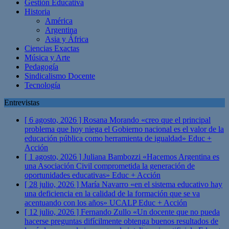
Gestión Educativa
Historia
América
Argentina
Asia y África
Ciencias Exactas
Música y Arte
Pedagogía
Sindicalismo Docente
Tecnología
Entrevistas
[ 6 agosto, 2026 ]
Rosana Morando «creo que el principal
problema que hoy niega el Gobierno nacional es el valor de la
educación pública como herramienta de igualdad»
Educ +
Acción
[ 1 agosto, 2026 ]
Juliana Bambozzi «Hacemos Argentina es
una Asociación Civil comprometida la generación de
oportunidades educativas»
Educ + Acción
[ 28 julio, 2026 ]
María Navarro «en el sistema educativo hay
una deficiencia en la calidad de la formación que se va
acentuando con los años» UCALP
Educ + Acción
[ 12 julio, 2026 ]
Fernando Zullo «Un docente que no pueda
hacerse preguntas difícilmente obtenga buenos resultados de