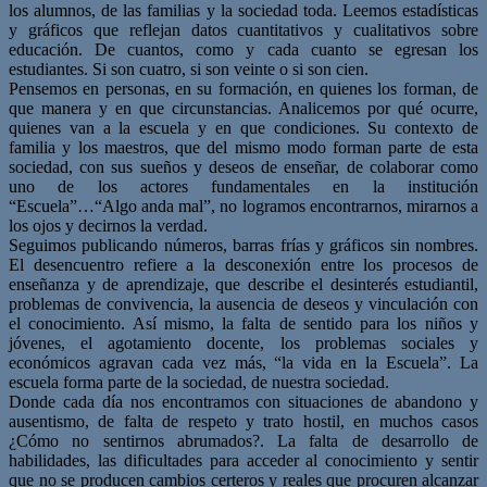
los alumnos, de las familias y la sociedad toda. Leemos estadísticas
y gráficos que reflejan datos cuantitativos y cualitativos sobre
educación. De cuantos, como y cada cuanto se egresan los
estudiantes. Si son cuatro, si son veinte o si son cien.
Pensemos en personas, en su formación, en quienes los forman, de
que manera y en que circunstancias. Analicemos por qué ocurre,
quienes van a la escuela y en que condiciones. Su contexto de
familia y los maestros, que del mismo modo forman parte de esta
sociedad, con sus sueños y deseos de enseñar, de colaborar como
uno de los actores fundamentales en la institución
“Escuela”…“Algo anda mal”, no logramos encontrarnos, mirarnos a
los ojos y decirnos la verdad.
Seguimos publicando números, barras frías y gráficos sin nombres.
El desencuentro refiere a la desconexión entre los procesos de
enseñanza y de aprendizaje, que describe el desinterés estudiantil,
problemas de convivencia, la ausencia de deseos y vinculación con
el conocimiento. Así mismo, la falta de sentido para los niños y
jóvenes, el agotamiento docente, los problemas sociales y
económicos agravan cada vez más, “la vida en la Escuela”. La
escuela forma parte de la sociedad, de nuestra sociedad.
Donde cada día nos encontramos con situaciones de abandono y
ausentismo, de falta de respeto y trato hostil, en muchos casos
¿Cómo no sentirnos abrumados?. La falta de desarrollo de
habilidades, las dificultades para acceder al conocimiento y sentir
que no se producen cambios certeros y reales que procuren alcanzar