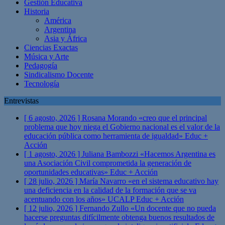
Gestión Educativa
Historia
América
Argentina
Asia y África
Ciencias Exactas
Música y Arte
Pedagogía
Sindicalismo Docente
Tecnología
Entrevistas
[ 6 agosto, 2026 ]
Rosana Morando «creo que el principal
problema que hoy niega el Gobierno nacional es el valor de la
educación pública como herramienta de igualdad»
Educ +
Acción
[ 1 agosto, 2026 ]
Juliana Bambozzi «Hacemos Argentina es
una Asociación Civil comprometida la generación de
oportunidades educativas»
Educ + Acción
[ 28 julio, 2026 ]
María Navarro «en el sistema educativo hay
una deficiencia en la calidad de la formación que se va
acentuando con los años» UCALP
Educ + Acción
[ 12 julio, 2026 ]
Fernando Zullo «Un docente que no pueda
hacerse preguntas difícilmente obtenga buenos resultados de