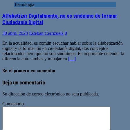
Tecnología
Alfabetizar Digitalmente, no es sinónimo de formar
Ciudadanía Digital
30 abril, 2023
Esteban Cerrizuela
0
En la actualidad, es común escuchar hablar sobre la alfabetización
digital y la formación en ciudadanía digital, dos conceptos
relacionados pero que no son sinónimos. Es importante entender la
diferencia entre ambas y trabajar en
[…]
Sé el primero en comentar
Deja un comentario
Su dirección de correo electrónico no será publicada.
Comentario