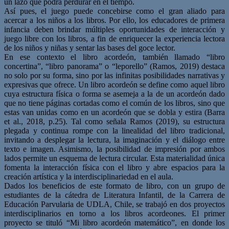
un lazo que podrá perdurar en el tiempo.
Así pues, el juego puede concebirse como el gran aliado para
acercar a los niños a los libros. Por ello, los educadores de primera
infancia deben brindar múltiples oportunidades de interacción y
juego libre con los libros, a fin de enriquecer la experiencia lectora
de los niños y niñas y sentar las bases del goce lector.
En ese contexto el libro acordeón, también llamado “libro
concertina”, “libro panorama” o “leporello” (Ramos, 2019) destaca
no solo por su forma, sino por las infinitas posibilidades narrativas y
expresivas que ofrece. Un libro acordeón se define como aquel libro
cuya estructura física o forma se asemeja a la de un acordeón dado
que no tiene páginas cortadas como el común de los libros, sino que
estas van unidas como en un acordeón que se dobla y estira (Barra
et al., 2018, p.25). Tal como señala Ramos (2019), su estructura
plegada y continua rompe con la linealidad del libro tradicional,
invitando a desplegar la lectura, la imaginación y el diálogo entre
texto e imagen. Asimismo, la posibilidad de impresión por ambos
lados permite un esquema de lectura circular. Esta materialidad única
fomenta la interacción física con el libro y abre espacios para la
creación artística y la interdisciplinariedad en el aula.
Dados los beneficios de este formato de libro, con un grupo de
estudiantes de la cátedra de Literatura Infantil, de la Carrera de
Educación Parvularia de UDLA, Chile, se trabajó en dos proyectos
interdisciplinarios en torno a los libros acordeones. El primer
proyecto se tituló “Mi libro acordeón matemático”, en donde los