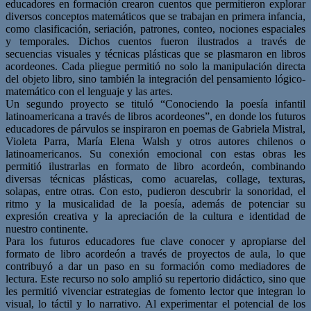
educadores en formación crearon cuentos que permitieron explorar
diversos conceptos matemáticos que se trabajan en primera infancia,
como clasificación, seriación, patrones, conteo, nociones espaciales
y temporales. Dichos cuentos fueron ilustrados a través de
secuencias visuales y técnicas plásticas que se plasmaron en libros
acordeones. Cada pliegue permitió no solo la manipulación directa
del objeto libro, sino también la integración del pensamiento lógico-
matemático con el lenguaje y las artes.
Un segundo proyecto se tituló “Conociendo la poesía infantil
latinoamericana a través de libros acordeones”, en donde los futuros
educadores de párvulos se inspiraron en poemas de Gabriela Mistral,
Violeta Parra, María Elena Walsh y otros autores chilenos o
latinoamericanos. Su conexión emocional con estas obras les
permitió ilustrarlas en formato de libro acordeón, combinando
diversas técnicas plásticas, como acuarelas, collage, texturas,
solapas, entre otras. Con esto, pudieron descubrir la sonoridad, el
ritmo y la musicalidad de la poesía, además de potenciar su
expresión creativa y la apreciación de la cultura e identidad de
nuestro continente.
Para los futuros educadores fue clave conocer y apropiarse del
formato de libro acordeón a través de proyectos de aula, lo que
contribuyó a dar un paso en su formación como mediadores de
lectura. Este recurso no solo amplió su repertorio didáctico, sino que
les permitió vivenciar estrategias de fomento lector que integran lo
visual, lo táctil y lo narrativo. Al experimentar el potencial de los