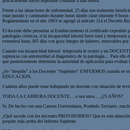
prácticamente hacen imposible contratar a una niñera.
Frente a las situaciones de enfermedad, 25 días son realmente insufic
estar parado y caminando durante horas dando clase (durante 9 horas en
Reglamentario en el año 1993 se agregó al artículo 114 el Decreto R
El docente debe presentar al Establecimiento el certificado expedido
patologías crónicas, si la incapacidad laboral fuere total y temporaria
extenderá hasta 365 días con goce íntegro de haberes, renovables por
Cuando esa incapacidad laboral temporaria le ocurre a un DOCENTE 
suplencia con anterioridad al diagnóstico de la patología… Para ello de
que posteriormente determine la autoridad de aplicación para e
¿Se “despide” a los Docentes “Suplentes” ENFERMOS cuando se ex
EDUCACION.
Cuántos años puede estar trabajando un docente con situación de r
TODA LA CARRERA DOCENTE… o sea unos… ¿25 AÑOS?
Si. De hecho con una Carrera Universitaria, Postitulo Terciario,
¿Qué sucede con los docentes PROVISORIOS? Que es esta situación de
poquito más arriba del Infierno Suplente.