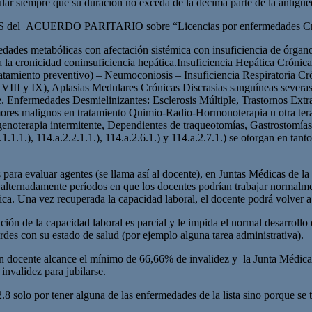
itular siempre que su duración no exceda de la décima parte de la antig
el ACUERDO PARITARIO sobre “Licencias por enfermedades Crónic
ades metabólicas con afectación sistémica con insuficiencia de órgano
 a la cronicidad coninsuficiencia hepática.Insuficiencia Hepática Cró
tamiento preventivo) – Neumoconiosis – Insuficiencia Respiratoria Cró
( VIII y IX), Aplasias Medulares Crónicas Discrasias sanguíneas sever
ble. Enfermedades Desmielinizantes: Esclerosis Múltiple, Trastornos Ex
es malignos en tratamiento Quimio-Radio-Hormonoterapia u otra terapia
genoterapia intermitente, Dependientes de traqueotomías, Gastrostomías
.1.1.1.), 114.a.2.2.1.1.), 114.a.2.6.1.) y 114.a.2.7.1.) se otorgan en ta
cos para evaluar agentes (se llama así al docente), en Juntas Médicas de 
lternadamente períodos en que los docentes podrían trabajar normalme
ca. Una vez recuperada la capacidad laboral, el docente podrá volver a 
 de la capacidad laboral es parcial y le impida el normal desarrollo d
ordes con su estado de salud (por ejemplo alguna tarea administrativa).
un docente alcance el mínimo de 66,66% de invalidez y la Junta Médic
invalidez para jubilarse.
2.8 solo por tener alguna de las enfermedades de la lista sino porque se