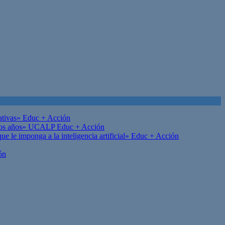
ativas»
Educ + Acción
on los años» UCALP
Educ + Acción
 le imponga a la inteligencia artificial»
Educ + Acción
ón