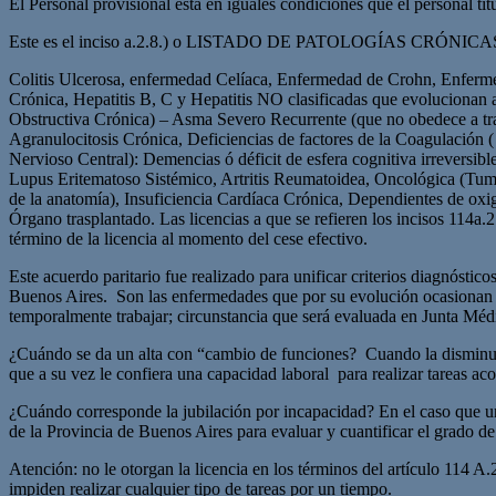
El Personal provisional está en iguales condiciones que el personal t
Este es el inciso a.2.8.) o LISTADO DE PATOLOGÍAS CRÓNICAS d
Colitis Ulcerosa, enfermedad Celíaca, Enfermedad de Crohn, Enfermed
Crónica, Hepatitis B, C y Hepatitis NO clasificadas que evolucionan
Obstructiva Crónica) – Asma Severo Recurrente (que no obedece a tra
Agranulocitosis Crónica, Deficiencias de factores de la Coagulación 
Nervioso Central): Demencias ó déficit de esfera cognitiva irreversi
Lupus Eritematoso Sistémico, Artritis Reumatoidea, Oncológica (Tumor
de la anatomía), Insuficiencia Cardíaca Crónica, Dependientes de oxi
Órgano trasplantado. Las licencias a que se refieren los incisos 114a.2
término de la licencia al momento del cese efectivo.
Este acuerdo paritario fue realizado para unificar criterios diagnósti
Buenos Aires. Son las enfermedades que por su evolución ocasionan a
temporalmente trabajar; circunstancia que será evaluada en Junta Médi
¿Cuándo se da un alta con “cambio de funciones? Cuando la disminución
que a su vez le confiera una capacidad laboral para realizar tareas ac
¿Cuándo corresponde la jubilación por incapacidad? En el caso que 
de la Provincia de Buenos Aires para evaluar y cuantificar el grado de 
Atención: no le otorgan la licencia en los términos del artículo 114 A.
impiden realizar cualquier tipo de tareas por un tiempo.