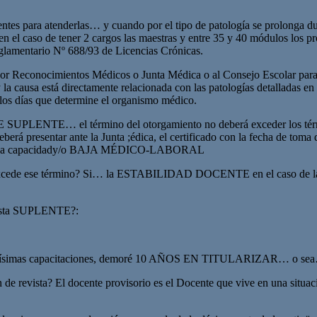
ientes para atenderlas… y cuando por el tipo de patología se prolonga du
 el caso de tener 2 cargos las maestras y entre 35 y 40 módulos los pro
eglamentario Nº 688/93 de Licencias Crónicas.
 por Reconocimientos Médicos o Junta Médica o al Consejo Escolar para s
 y la causa está directamente relacionada con las patologías detalladas e
 los días que determine el organismo médico.
SUPLENTE… el término del otorgamiento no deberá exceder los términ
berá presentar ante la Junta ;édica, el certificado con la fecha de toma 
valuar la capacidady/o BAJA MÉDICO-LABORAL
cede ese término? Si… la ESTABILIDAD DOCENTE en el caso de la si
evista SUPLENTE?:
 muchísimas capacitaciones, demoré 10 AÑOS EN TITULARIZAR… o sea…
 revista? El docente provisorio es el Docente que vive en una situaci