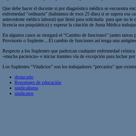
Que debe hacer el docente si por diagnóstico médico se encuentra enc
enfermedad “ordinaria” (hablamos de esos 25 días) si se supera esa c
antecedente médico laboral) que llenó para solicitarla para que no le d
licencia sea psiquiátrica) y esperar la citación de Junta Médica trabaja
En algunos casos se otorgará el “Cambio de funciones” (antes tar
Provisorio o Suplente…El cambio de funciones así tenga una ant
Respecto a los Suplentes que padezcan cualquier enfermedad crónica o 
«mucha paciencia» e iniciar tramites vía de excepción para luchar p
Los Suplentes “Vitalicios” son los trabajadores “precarios” que exist
destacado
Reportajes de educación
sindicalismo
sindicatos