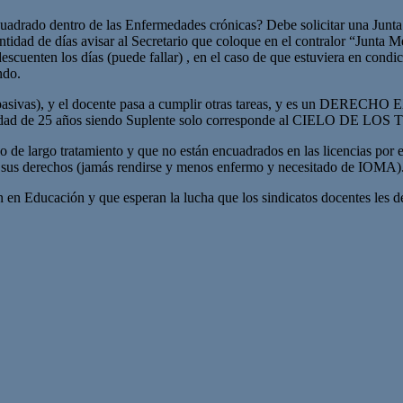
uadrado dentro de las Enfermedades crónicas? Debe solicitar una Junta M
antidad de días avisar al Secretario que coloque en el contralor “Junt
escuenten los días (puede fallar) , en el caso de que estuviera en condi
ndo.
eas pasivas), y el docente pasa a cumplir otras tareas, y es un DE
igüedad de 25 años siendo Suplente solo corresponde al CIELO DE 
de largo tratamiento y que no están encuadrados en las licencias por e
or sus derechos (jamás rendirse y menos enfermo y necesitado de IOMA)
en en Educación y que esperan la lucha que los sindicatos docentes les 