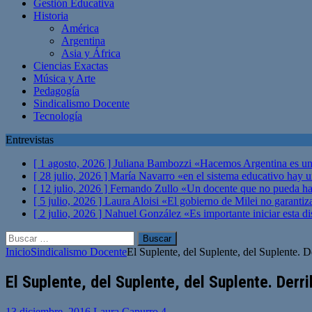
Gestión Educativa
Historia
América
Argentina
Asia y África
Ciencias Exactas
Música y Arte
Pedagogía
Sindicalismo Docente
Tecnología
Entrevistas
[ 1 agosto, 2026 ]
Juliana Bambozzi «Hacemos Argentina es una
[ 28 julio, 2026 ]
María Navarro «en el sistema educativo hay 
[ 12 julio, 2026 ]
Fernando Zullo «Un docente que no pueda hacer
[ 5 julio, 2026 ]
Laura Aloisi «El gobierno de Milei no garanti
[ 2 julio, 2026 ]
Nahuel González «Es importante iniciar esta di
Buscar:
Inicio
Sindicalismo Docente
El Suplente, del Suplente, del Suplente.
El Suplente, del Suplente, del Suplente. Der
13 diciembre, 2016
Laura Capurro
4