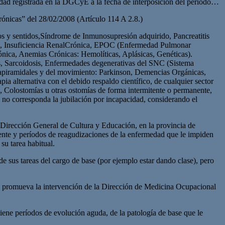
üedad registrada en la DGCyE a la fecha de interposición del período…
as” del 28/02/2008 (Artículo 114 A 2.8.)
s y sentidos,Síndrome de Inmunosupresión adquirido, Pancreatitis
nica, Insuficiencia RenalCrónica, EPOC (Enfermedad Pulmonar
nica, Anemias Crónicas: Hemolíticas, Aplásicas, Genéticas).
as, Sarcoidosis, Enfermedades degenerativas del SNC (Sistema
trapiramidales y del movimiento: Parkinson, Demencias Orgánicas,
 alternativa con el debido respaldo científico, de cualquier sector
, Colostomías u otras ostomías de forma intermitente o permanente,
nto no corresponda la jubilación por incapacidad, considerando el
la Dirección General de Cultura y Educación, en la provincia de
nte y períodos de reagudizaciones de la enfermedad que le impiden
su tarea habitual.
e sus tareas del cargo de base (por ejemplo estar dando clase), pero
a promueva la intervención de la Dirección de Medicina Ocupacional
 tiene períodos de evolución aguda, de la patología de base que le