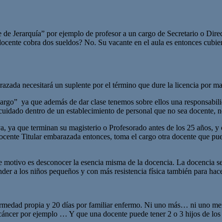
de Jerarquía” por ejemplo de profesor a un cargo de Secretario o Directo
 docente cobra dos sueldos? No. Su vacante en el aula es entonces cubie
razada necesitará un suplente por el término que dure la licencia por ma
cargo” ya que además de dar clase tenemos sobre ellos una responsabilid
uidado dentro de un establecimiento de personal que no sea docente, no
a, ya que terminan su magisterio o Profesorado antes de los 25 años, y
docente Titular embarazada entonces, toma el cargo otra docente que p
este motivo es desconocer la esencia misma de la docencia. La docencia s
er a los niños pequeños y con más resistencia física también para hacerl
fermedad propia y 20 días por familiar enfermo. Ni uno más… ni uno m
er por ejemplo … Y que una docente puede tener 2 o 3 hijos de los que