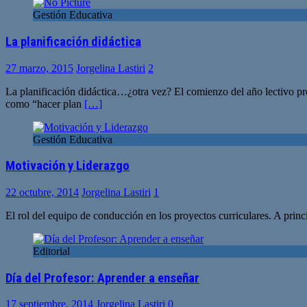
Gestión Educativa
La planificación didáctica
27 marzo, 2015
Jorgelina Lastiri
2
La planificación didáctica…¿otra vez? El comienzo del año lectivo pres
como “hacer plan
[…]
Gestión Educativa
Motivación y Liderazgo
22 octubre, 2014
Jorgelina Lastiri
1
El rol del equipo de conducción en los proyectos curriculares. A prin
Editorial
Día del Profesor: Aprender a enseñar
17 septiembre, 2014
Jorgelina Lastiri
0