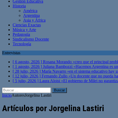
Gestión Educativa
Historia
América
Argentina
Asia y África
Ciencias Exactas
Música y Arte
Pedagogía
Sindicalismo Docente
Tecnología
Entrevistas
[ 6 agosto, 2026 ]
Rosana Morando «creo que el principal probl
[ 1 agosto, 2026 ]
Juliana Bambozzi «Hacemos Argentina es una
[ 28 julio, 2026 ]
María Navarro «en el sistema educativo hay 
[ 12 julio, 2026 ]
Fernando Zullo «Un docente que no pueda hacer
[ 5 julio, 2026 ]
Laura Aloisi «El gobierno de Milei no garanti
Buscar:
Inicio
Autores
Jorgelina Lastiri
Artículos por
Jorgelina Lastiri