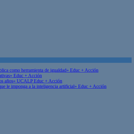
ública como herramienta de igualdad»
Educ + Acción
ativas»
Educ + Acción
on los años» UCALP
Educ + Acción
 le imponga a la inteligencia artificial»
Educ + Acción