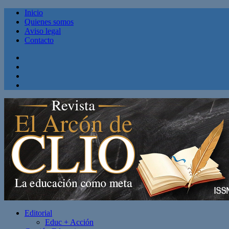
Inicio
Quienes somos
Aviso legal
Contacto
Facebook
Twitter
Linkedin
Youtube
Editorial
Educ + Acción