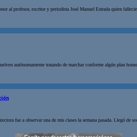
nor al profesor, escritor y periodista José Manuel Estrada quien falle
envuelven autónomamente tratando de marchar conforme algún plan homog
ción
ectora fue a observar una de mis clases la semana pasada. Llegó de sor