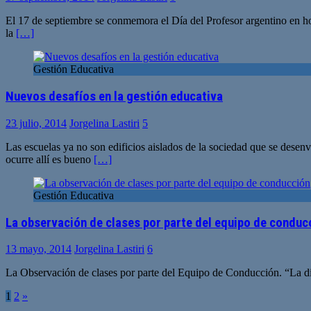
El 17 de septiembre se conmemora el Día del Profesor argentino en ho
la
[…]
Gestión Educativa
Nuevos desafíos en la gestión educativa
23 julio, 2014
Jorgelina Lastiri
5
Las escuelas ya no son edificios aislados de la sociedad que se des
ocurre allí es bueno
[…]
Gestión Educativa
La observación de clases por parte del equipo de conduc
13 mayo, 2014
Jorgelina Lastiri
6
La Observación de clases por parte del Equipo de Conducción. “La dir
Paginación
1
2
»