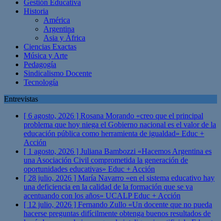
Gestión Educativa
Historia
América
Argentina
Asia y África
Ciencias Exactas
Música y Arte
Pedagogía
Sindicalismo Docente
Tecnología
Entrevistas
[ 6 agosto, 2026 ]
Rosana Morando «creo que el principal
problema que hoy niega el Gobierno nacional es el valor de la
educación pública como herramienta de igualdad»
Educ +
Acción
[ 1 agosto, 2026 ]
Juliana Bambozzi «Hacemos Argentina es
una Asociación Civil comprometida la generación de
oportunidades educativas»
Educ + Acción
[ 28 julio, 2026 ]
María Navarro «en el sistema educativo hay
una deficiencia en la calidad de la formación que se va
acentuando con los años» UCALP
Educ + Acción
[ 12 julio, 2026 ]
Fernando Zullo «Un docente que no pueda
hacerse preguntas difícilmente obtenga buenos resultados de