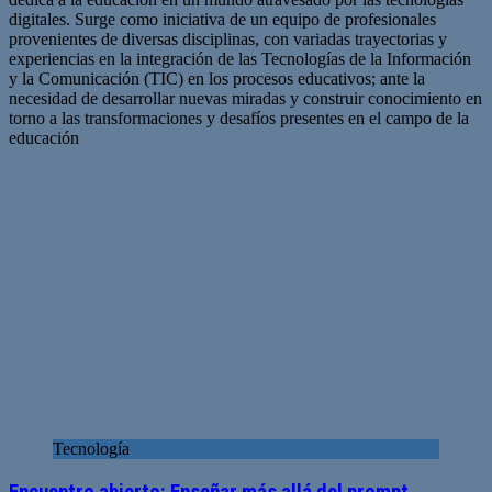
digitales. Surge como iniciativa de un equipo de profesionales
provenientes de diversas disciplinas, con variadas trayectorias y
experiencias en la integración de las Tecnologías de la Información
y la Comunicación (TIC) en los procesos educativos; ante la
necesidad de desarrollar nuevas miradas y construir conocimiento en
torno a las transformaciones y desafíos presentes en el campo de la
educación
Sitio
Facebook
Twitter
YouTube
web
Tecnología
Encuentro abierto: Enseñar más allá del prompt