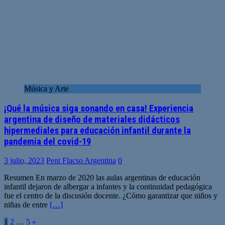
Música y Arte
¡Qué la música siga sonando en casa! Experiencia
argentina de diseño de materiales didácticos
hipermediales para educación infantil durante la
pandemia del covid-19
3 julio, 2023
Pent Flacso Argentina
0
Resumen En marzo de 2020 las aulas argentinas de educación
infantil dejaron de albergar a infantes y la continuidad pedagógica
fue el centro de la discusión docente. ¿Cómo garantizar que niños y
niñas de entre
[…]
Paginación
1
2
…
5
»