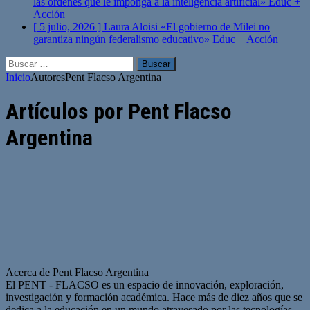
las órdenes que le imponga a la inteligencia artificial»
Educ +
Acción
[ 5 julio, 2026 ]
Laura Aloisi «El gobierno de Milei no
garantiza ningún federalismo educativo»
Educ + Acción
Buscar:
Inicio
Autores
Pent Flacso Argentina
Artículos por
Pent Flacso
Argentina
Acerca de Pent Flacso Argentina
El PENT - FLACSO es un espacio de innovación, exploración,
investigación y formación académica. Hace más de diez años que se
dedica a la educación en un mundo atravesado por las tecnologías