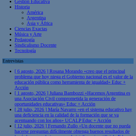
Gestión Educativa
Historia
América
Argentina
Asia y África
Ciencias Exactas
Música y Arte
Pedagogía
Sindicalismo Docente
Tecnología
Entrevistas
[ 6 agosto, 2026 ]
Rosana Morando «creo que el principal
problema que hoy niega el Gobierno nacional es el valor de la
educación pública como herramienta de igualdad»
Educ +
Acción
[ 1 agosto, 2026 ]
Juliana Bambozzi «Hacemos Argentina es
una Asociación Civil comprometida la generación de
oportunidades educativas»
Educ + Acción
[ 28 julio, 2026 ]
María Navarro «en el sistema educativo hay
una deficiencia en la calidad de la formación que se va
acentuando con los años» UCALP
Educ + Acción
[ 12 julio, 2026 ]
Fernando Zullo «Un docente que no pueda
hacerse preguntas difícilmente obtenga buenos resultados de