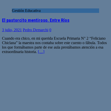
Gestión Educativa
El pastorcito mentiroso. Entre Ríos
3 julio, 2021
Pedro Demarchi
0
Cuando era chico, en mi querida Escuela Primaria N° 2 “Feliciano
Chiclana” la maestra nos contaba sobre este cuento o fábula. Todos
los que formábamos parte de ese aula prestábamos atención a esa
extraordinaria historia.
[…]