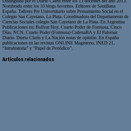
Distinguida por el Diario Clarín entre los 13 docentes del año 2013.
Nombrado entre los 10 blogs favoritos. Editores de Santillana
España. Talleres Pre Universitario sobre Pensamiento Social en el
Colegio San Cayetano, La Plata. Coordinadora del Departamento de
Ciencias Sociales colegio San Cayetano de La Plata. En Argentina
Publicaciones en: Bolívar Hoy, Cuarto Poder de Formosa, Cinco
Días, NCN, Cuarto Poder (Formosa) CadenaBA y El Palomar
Diario. Diario Clarín y La Nación notas de opinión. En España
publicaciones en las revistas ONLINE Magisterio, INED 21,
“Intrahistoria” y “Papel de Periódico”.
Sitio
Facebook
Twitter
YouTube
web
Artículos relacionados