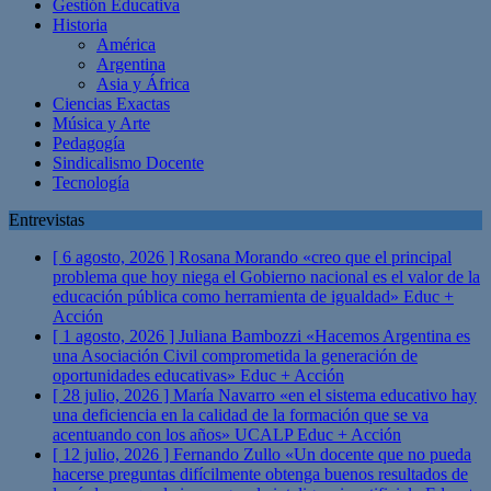
Gestión Educativa
Historia
América
Argentina
Asia y África
Ciencias Exactas
Música y Arte
Pedagogía
Sindicalismo Docente
Tecnología
Entrevistas
[ 6 agosto, 2026 ]
Rosana Morando «creo que el principal
problema que hoy niega el Gobierno nacional es el valor de la
educación pública como herramienta de igualdad»
Educ +
Acción
[ 1 agosto, 2026 ]
Juliana Bambozzi «Hacemos Argentina es
una Asociación Civil comprometida la generación de
oportunidades educativas»
Educ + Acción
[ 28 julio, 2026 ]
María Navarro «en el sistema educativo hay
una deficiencia en la calidad de la formación que se va
acentuando con los años» UCALP
Educ + Acción
[ 12 julio, 2026 ]
Fernando Zullo «Un docente que no pueda
hacerse preguntas difícilmente obtenga buenos resultados de