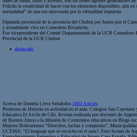
miles de niños, niñas y jóvenes, son los reales agentes generadores de
Felicito la creatividad de hacer con los elementos disponibles, aún e
normalidad” de una era atravesada por la virtualidad impuesta
Diputada provincial de la provincia del Chubut por Juntos por el Ca
y actualmente vivo en Comodoro Rivadavia.
Fue vicepresidente del Comité Departamental de la UCR Comodoro Riv
Provincial de la UCR Chubut.
destacado
Acerca de Daniela Leiva Seisdedos
1003 Articles
Profesora de Historia en actividad en el aula. Colegios San Cayetano
Educativa El Arcón de Clío. Revista realizada por docentes de Arge
de Buenos Aires) a la difusión de Contenidos educativos en Blogs esc
Mujeres Bolivarenses “Derechos, luchas y conquistas”. Municipalid
UCEMA: “El lenguaje que se escucha en el aula?, Foro Scouts de Ar
Empoderamiento Femenino y Educativo de Invery Crea España. Edito