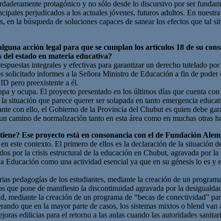
daderamente protagónico y no sólo desde lo discursivo por ser fundam
pales perjudicados a los actuales jóvenes, futuros adultos. En nuestra P
, en la búsqueda de soluciones capaces de sanear los efectos que tal s
lguna acción legal para que se cumplan los artículos 18 de su cons
as del estado en materia educativa?
spuestas integrales y efectivas para garantizar un derecho tutelado por
s solicitado informes a la Señora Ministro de Educación a fin de poder 
ID pero preexistente a él.
cupa y ocupa. El proyecto presentado en los últimos días que cuenta c
 la situación que parece querer ser solapada en tanto emergencia educa
te con ello, el Gobierno de la Provincia del Chubut es quien debe garan
 un camino de normalización tanto en esta área como en muchas otras ho
tiene? Ese proyecto está en consonancia con el de Fundación Alem 
en este contexto. El primero de ellos es la declaración de la situación
cidos por la crisis estructural de la educación en Chubut, agravada p
a la Educación como una actividad esencial ya que en su génesis lo es 
rias pedagogías de los estudiantes, mediante la creación de un program
tos que pone de manifiesto la discontinuidad agravada por la desigualda
dad, mediante la creación de un programa de “becas de conectividad” pa
iderando que en la mayor parte de casos, los sistemas mixtos o blend va
oras edilicias para el retorno a las aulas cuando las autoridades sanitar