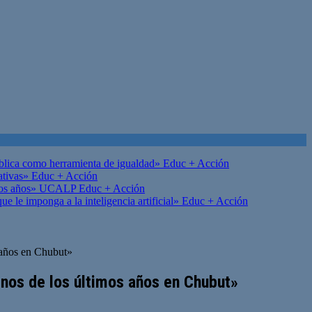
ública como herramienta de igualdad»
Educ + Acción
ativas»
Educ + Acción
on los años» UCALP
Educ + Acción
 le imponga a la inteligencia artificial»
Educ + Acción
s años en Chubut»
rnos de los últimos años en Chubut»