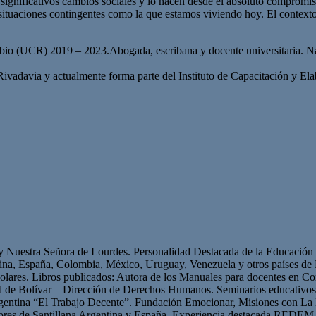
 significativos cambios sociales y lo hacen desde el absoluto compromiso
n situaciones contingentes como la que estamos viviendo hoy. El context
mbio (UCR) 2019 – 2023.Abogada, escribana y docente universitaria. Na
adavia y actualmente forma parte del Instituto de Capacitación y Elab
 y Nuestra Señora de Lourdes. Personalidad Destacada de la Educación p
ntina, España, Colombia, México, Uruguay, Venezuela y otros países 
olares. Libros publicados: Autora de los Manuales para docentes en Con
ad de Bolívar – Dirección de Derechos Humanos. Seminarios educativ
gentina “El Trabajo Decente”. Fundación Emocionar, Misiones con La 
res de Santillana Argentina y España. Experiencia destacada REDEM 