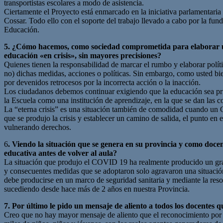
transportistas escolares a modo de asistencia.
Ciertamente el Proyecto está enmarcado en la iniciativa parlamentari
Cossar. Todo ello con el soporte del trabajo llevado a cabo por la f
Educación.
5. ¿Cómo hacemos, como sociedad comprometida para elaborar una 
educación «en crisis», sin mayores precisiones?
Quienes tienen la responsabilidad de marcar el rumbo y elaborar polí
no) dichas medidas, acciones o políticas. Sin embargo, como usted bien
por devenidos retrocesos por la incorrecta acción o la inacción.
Los ciudadanos debemos continuar exigiendo que la educación sea prior
la Escuela como una institución de aprendizaje, en la que se dan las c
La “eterna crisis” es una situación también de comodidad cuando un Go
que se produjo la crisis y establecer un camino de salida, el punto en 
vulnerando derechos.
6
. Viendo la situación que se genera en su provincia y como docen
educativa antes de volver al aula?
La situación que produjo el COVID 19 ha realmente producido un grav
y consecuentes medidas que se adoptaron solo agravaron una situación p
debe producirse en un marco de seguridad sanitaria y mediante la reso
sucediendo desde hace más de 2 años en nuestra Provincia.
7. Por último le pido un mensaje de aliento a todos los docentes q
Creo que no hay mayor mensaje de aliento que el reconocimiento por la 