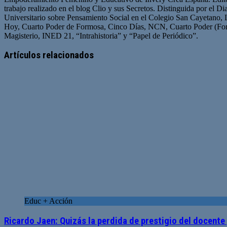
trabajo realizado en el blog Clio y sus Secretos. Distinguida por el D
Universitario sobre Pensamiento Social en el Colegio San Cayetano, 
Hoy, Cuarto Poder de Formosa, Cinco Días, NCN, Cuarto Poder (For
Magisterio, INED 21, “Intrahistoria” y “Papel de Periódico”.
Sitio
Facebook
Twitter
YouTube
web
Artículos relacionados
Educ + Acción
Ricardo Jaen: Quizás la perdida de prestigio del docente