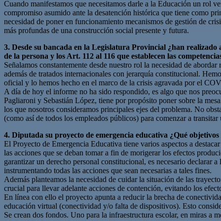
Cuando manifestamos que necesitamos darle a la Educación un rol ver
compromiso asumido ante la desatención histórica que tiene como princi
necesidad de poner en funcionamiento mecanismos de gestión de crisis
más profundas de una construcción social presente y futura.
3. Desde su bancada en la Legislatura Provincial ¿han realizado a
de la persona y los Art. 112 al 116 que establecen las competenci
Señalamos constantemente desde nuestro rol la necesidad de abordar re
además de tratados internacionales con jerarquía constitucional. Hemo
oficial y lo hemos hecho en el marco de la crisis agravada por el COV
A día de hoy el informe no ha sido respondido, es algo que nos preo
Pagliaroni y Sebastián López, tiene por propósito poner sobre la mesa
los que nosotros consideramos principales ejes del problema. No obstan
(como así de todos los empleados públicos) para comenzar a transitar
4. Diputada su proyecto de emergencia educativa ¿Qué objetivos 
El Proyecto de Emergencia Educativa tiene varios aspectos a destacar 
las acciones que se deban tomar a fin de morigerar los efectos produ
garantizar un derecho personal constitucional, es necesario declarar 
instrumentando todas las acciones que sean necesarias a tales fines.
Además planteamos la necesidad de cuidar la situación de las trayecto
crucial para llevar adelante acciones de contención, evitando los efec
En línea con ello el proyecto apunta a reducir la brecha de conectivi
educación virtual (conectividad y/o falta de dispositivos). Esto cons
Se crean dos fondos. Uno para la infraestructura escolar, en miras a mej