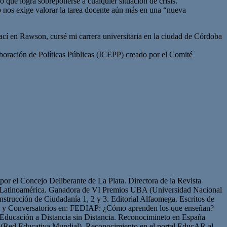
 que logra sobreponerse a cualquier situación de crisis.
o nos exige valorar la tarea docente aún más en una “nueva
cí en Rawson, cursé mi carrera universitaria en la ciudad de Córdoba
oración de Políticas Públicas (ICEPP) creado por el Comité
or el Concejo Deliberante de La Plata. Directora de la Revista
de Latinoamérica. Ganadora de VI Premios UBA (Universidad Nacional
strucción de Ciudadanía 1, 2 y 3. Editorial Alfaomega. Escritos de
os y Conversatorios en: FEDIAP: ¿Cómo aprenden los que enseñan?
Educación a Distancia sin Distancia. Reconocimineto en España
(Red Educativa Mundial). Reconocimiento en el portal EducAR al