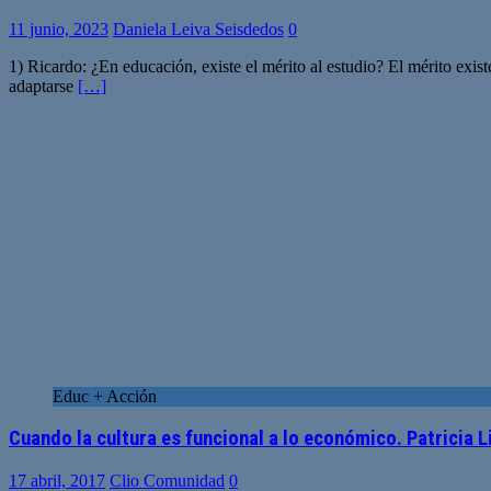
11 junio, 2023
Daniela Leiva Seisdedos
0
1) Ricardo: ¿En educación, existe el mérito al estudio? El mérito exist
adaptarse
[…]
Educ + Acción
Cuando la cultura es funcional a lo económico. Patricia 
17 abril, 2017
Clio Comunidad
0