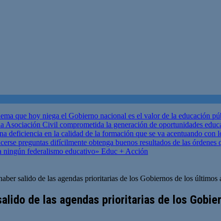
ema que hoy niega el Gobierno nacional es el valor de la educación p
 Asociación Civil comprometida la generación de oportunidades educ
una deficiencia en la calidad de la formación que se va acentuando c
se preguntas difícilmente obtenga buenos resultados de las órdenes que
za ningún federalismo educativo»
Educ + Acción
ber salido de las agendas prioritarias de los Gobiernos de los último
alido de las agendas prioritarias de los Gobie