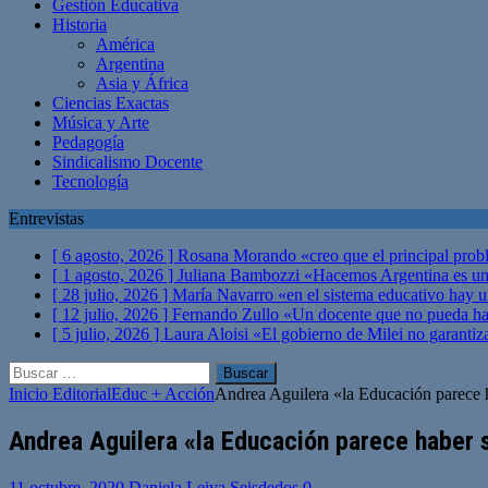
Gestión Educativa
Historia
América
Argentina
Asia y África
Ciencias Exactas
Música y Arte
Pedagogía
Sindicalismo Docente
Tecnología
Entrevistas
[ 6 agosto, 2026 ]
Rosana Morando «creo que el principal probl
[ 1 agosto, 2026 ]
Juliana Bambozzi «Hacemos Argentina es una
[ 28 julio, 2026 ]
María Navarro «en el sistema educativo hay 
[ 12 julio, 2026 ]
Fernando Zullo «Un docente que no pueda hacer
[ 5 julio, 2026 ]
Laura Aloisi «El gobierno de Milei no garanti
Buscar:
Inicio
Editorial
Educ + Acción
Andrea Aguilera «la Educación parece ha
Andrea Aguilera «la Educación parece haber s
11 octubre, 2020
Daniela Leiva Seisdedos
0