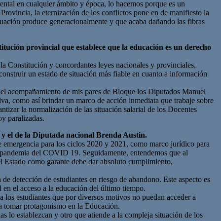
ental en cualquier ámbito y época, lo hacemos porque es un
rovincia, la eternización de los conflictos pone en de manifiesto la
ituación produce generacionalmente y que acaba dañando las fibras
titución provincial que establece que la educación es un derecho
 la Constitución y concordantes leyes nacionales y provinciales,
construir un estado de situación más fiable en cuanto a información
on el acompañamiento de mis pares de Bloque los Diputados Manuel
tiva, como así brindar un marco de acción inmediata que trabaje sobre
tizar la normalización de las situación salarial de los Docentes
y paralizadas.
y el de la Diputada nacional Brenda Austin.
 de emergencia para los ciclos 2020 y 2021, como marco jurídico para
or la pandemia del COVID 19. Seguidamente, entendemos que al
y el Estado como garante debe dar absoluto cumplimiento,
a de detección de estudiantes en riesgo de abandono. Este aspecto es
d en el acceso a la educación del último tiempo.
ra los estudiantes que por diversos motivos no puedan acceder a
n a tomar protagonismo en la Educación.
ias lo establezcan y otro que atiende a la compleja situación de los