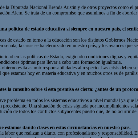
a de la Diputada Nacional Brenda Austin y de otros proyectos como el 
undación Alem. Se trata de un compromiso que asumimos a fin de aborda
política de estado educativa si siempre en nuestro país, el senti
ticas de estado en torno a la educación son los distintos Gobiernos Na
 señala, la crisis se ha eternizado en nuestro país, y los avances que s
idad en las políticas de Estado, exigiendo condiciones dignas y equita
ondiciones óptimas para llevar a cabo una formación igualitaria.
bierno evita asumir responsabilidades al respecto. Las crisis deben se
el que estamos hoy en materia educativa y en muchos otros es de parálisi
tes la consulto sobre si esta premisa es cierta: ¿antes de un proto
e problema en todos los sistemas educativos a nivel mundial ya que la
reexistente. Una situación de crisis signada por incumplimientos salaria
lución de todos los conflictos subyacentes puesto que, de no ocurrir de
ue estamos dando clases en estas circunstancias en nuestro país.
labor que realizan a diario, con profesionalismo y responsabilidad. El 