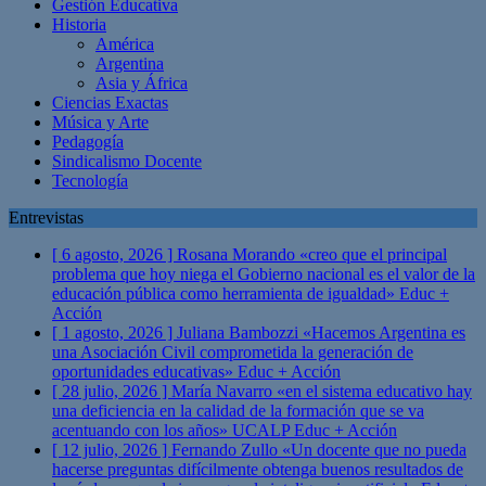
Gestión Educativa
Historia
América
Argentina
Asia y África
Ciencias Exactas
Música y Arte
Pedagogía
Sindicalismo Docente
Tecnología
Entrevistas
[ 6 agosto, 2026 ]
Rosana Morando «creo que el principal
problema que hoy niega el Gobierno nacional es el valor de la
educación pública como herramienta de igualdad»
Educ +
Acción
[ 1 agosto, 2026 ]
Juliana Bambozzi «Hacemos Argentina es
una Asociación Civil comprometida la generación de
oportunidades educativas»
Educ + Acción
[ 28 julio, 2026 ]
María Navarro «en el sistema educativo hay
una deficiencia en la calidad de la formación que se va
acentuando con los años» UCALP
Educ + Acción
[ 12 julio, 2026 ]
Fernando Zullo «Un docente que no pueda
hacerse preguntas difícilmente obtenga buenos resultados de