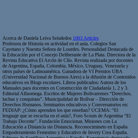
Acerca de Daniela Leiva Seisdedos
1003 Articles
Profesora de Historia en actividad en el aula. Colegios San
Cayetano y Nuestra Señora de Lourdes. Personalidad Destacada de
la Educación por el Concejo Deliberante de La Plata. Directora de la
Revista Educativa El Arcón de Clío. Revista realizada por docentes
de Argentina, España, Colombia, México, Uruguay, Venezuela y
otros países de Latinoamérica. Ganadora de VI Premios UBA
(Universidad Nacional de Buenos Aires) a la difusión de Contenidos
educativos en Blogs escolares. Libros publicados: Autora de los
Manuales para docentes en Construcción de Ciudadanía 1, 2 y 3.
Editorial Alfaomega. Escritos de Mujeres Bolivarenses “Derechos,
luchas y conquistas”. Municipalidad de Bolívar – Dirección de
Derechos Humanos. Seminarios educativos y Conversatorios en:
FEDIAP: ¿Cómo aprenden los que enseñan? UCEMA: “El
lenguaje que se escucha en el aula?, Foro Scouts de Argentina “El
Trabajo Decente”. Fundación Emocionar, Misiones con La
Educación a Distancia sin Distancia. Reconocimineto en España
Empoderamiento Femenino y Educativo de Invery Crea España.
Editores de Santillana Argentina y España. Experiencia destacada