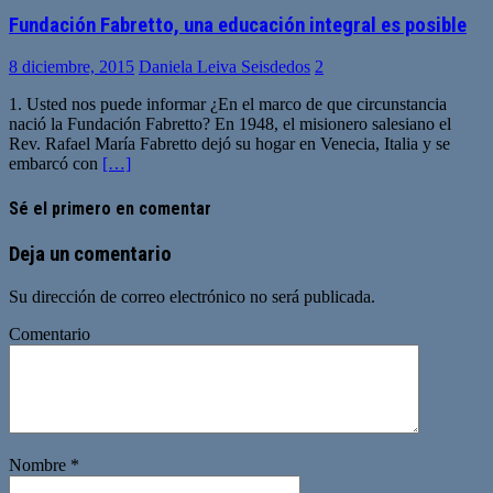
Fundación Fabretto, una educación integral es posible
8 diciembre, 2015
Daniela Leiva Seisdedos
2
1. Usted nos puede informar ¿En el marco de que circunstancia
nació la Fundación Fabretto? En 1948, el misionero salesiano el
Rev. Rafael María Fabretto dejó su hogar en Venecia, Italia y se
embarcó con
[…]
Sé el primero en comentar
Deja un comentario
Su dirección de correo electrónico no será publicada.
Comentario
Nombre
*