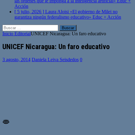
las órdenes que le imponga a la inteligencia artificial»
Educ +
Acción
[ 5 julio, 2026 ]
Laura Aloisi «El gobierno de Milei no
garantiza ningún federalismo educativo»
Educ + Acción
Buscar:
Inicio
Editorial
UNICEF Nicaragua: Un faro educativo
UNICEF Nicaragua: Un faro educativo
3 agosto, 2014
Daniela Leiva Seisdedos
0