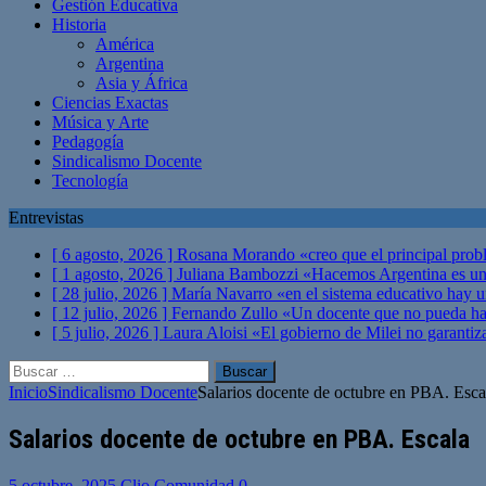
Gestión Educativa
Historia
América
Argentina
Asia y África
Ciencias Exactas
Música y Arte
Pedagogía
Sindicalismo Docente
Tecnología
Entrevistas
[ 6 agosto, 2026 ]
Rosana Morando «creo que el principal probl
[ 1 agosto, 2026 ]
Juliana Bambozzi «Hacemos Argentina es una
[ 28 julio, 2026 ]
María Navarro «en el sistema educativo hay 
[ 12 julio, 2026 ]
Fernando Zullo «Un docente que no pueda hacer
[ 5 julio, 2026 ]
Laura Aloisi «El gobierno de Milei no garanti
Buscar:
Inicio
Sindicalismo Docente
Salarios docente de octubre en PBA. Esca
Salarios docente de octubre en PBA. Escala
5 octubre, 2025
Clio Comunidad
0