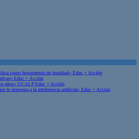
ública como herramienta de igualdad»
Educ + Acción
ativas»
Educ + Acción
on los años» UCALP
Educ + Acción
 le imponga a la inteligencia artificial»
Educ + Acción