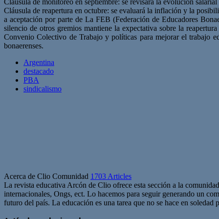
Cláusula de monitoreo en septiembre: se revisará la evolución salarial 
Cláusula de reapertura en octubre: se evaluará la inflación y la posib
a aceptación por parte de La FEB (Federación de Educadores Bonaer
silencio de otros gremios mantiene la expectativa sobre la reapertur
Convenio Colectivo de Trabajo y políticas para mejorar el trabajo e
bonaerenses.
Argentina
destacado
PBA
sindicalismo
Acerca de Clio Comunidad
1703 Articles
La revista educativa Arcón de Clio ofrece esta sección a la comunidad
internacionales, Ongs, ect. Lo hacemos para seguir generando un com
futuro del país. La educación es una tarea que no se hace en soledad po
Sitio