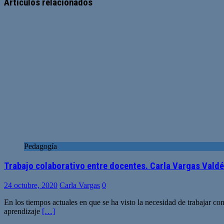
web
Artículos relacionados
Pedagogía
Trabajo colaborativo entre docentes. Carla Vargas Valdés
24 octubre, 2020
Carla Vargas
0
En los tiempos actuales en que se ha visto la necesidad de trabajar co
aprendizaje
[…]