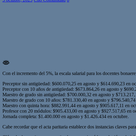
Con el incremento del 5%, la escala salarial para los docentes bonaer
Preceptor sin antigüedad: $600.070,25 en agosto y $614.690,23 en oc
Preceptor con 10 años de antigüedad: $673.864,26 en agosto y $690.
Maestro de grado sin antigüedad: $700.000,32 en agosto y $713.217,
Maestro de grado con 10 años: $781.330,40 en agosto y $796.540,74 
Maestro con quinta hora: $882.991,44 en agosto y $905.617,11 en oc
Profesor con 20 módulos: $905.433,00 en agosto y $927.517,65 en oc
Jornada completa: $1.400.000 en agosto y $1.426.434 en octubre.
Cabe recordar que el acta paritaria establece dos instancias claves pa