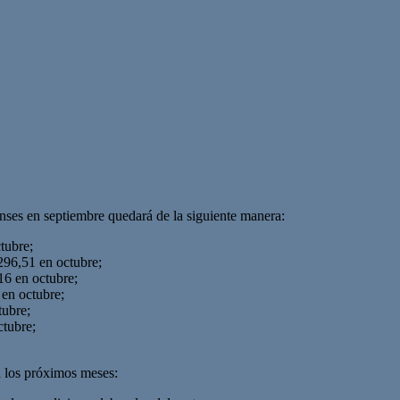
enses en septiembre quedará de la siguiente manera:
tubre;
296,51 en octubre;
16 en octubre;
en octubre;
tubre;
tubre;
ra los próximos meses: